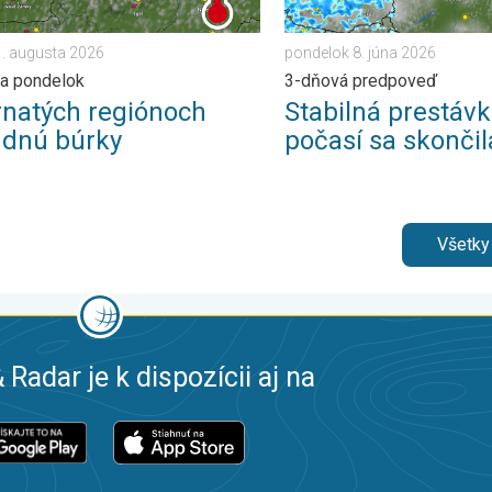
. augusta 2026
pondelok 8. júna 2026
a pondelok
3-dňová predpoveď
rnatých regiónoch
Stabilná prestávk
udnú búrky
počasí sa skončil
Všetky
 Radar je k dispozícii aj na