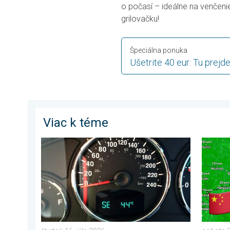
o počasí – ideálne na venčenie 
grilovačku!
Špeciálna ponuka
Ušetrite 40 eur: Tu prej
Viac k téme
Je teplota vo vašom aute reálna?. Nenechajte sa okla
Čínu zas