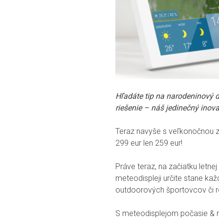
Hľadáte tip na narodeninový 
riešenie – náš jedinečný inov
Teraz navyše s veľkonočnou zľ
299 eur len 259 eur!
Práve teraz, na začiatku letn
meteodispleji určite stane ka
outdoorových športovcov či rod
S meteodisplejom počasie & 