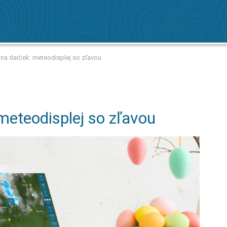
 na darček: meteodisplej so zľavou
meteodisplej so zľavou