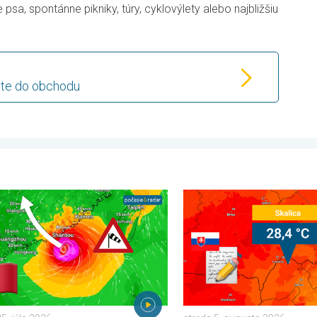
psa, spontánne pikniky, túry, cyklovýlety alebo najbližšiu
dete do obchodu
mať. . . štvrtok 16. júla 2026
iahne pomerne silný tajfún. Až 500 litrov dažďa. . . sobota 25. j
Bol prekonaný rekord minim