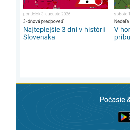
pondelok 3. augusta 2026
sobota 1
3-dňová predpoveď
Nedeľa 
Najteplejšie 3 dni v histórii
V ho
Slovenska
prib
Počasie &