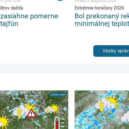
5. júla 2026
streda 5. augusta 2026
litrov dažďa
Extrémne horúčavy 2026
 zasiahne pomerne
Bol prekonaný re
 tajfún
minimálnej teplo
Všetky správ
dpoveď. . . pondelok 3. augusta 2026
tých regiónoch pribudnú búrky. Nedeľa a pondelok. . . sobota 1
Stabilná prestávka v počas