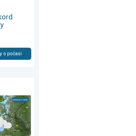
kord
ty
y o počasí
. augusta 2026
í sa skončila. 3-dňová predpoveď. . . pondelok 8. júna 2026