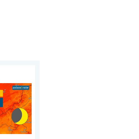
úla 2026
álnej teploty. Extrémne horúčavy 2026. . . streda 5. augusta 20