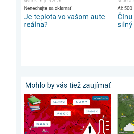
štvrtok 16. júla 2026
sobota 2
Nenechajte sa oklamať
Až 500 
Je teplota vo vašom aute
Čínu
reálna?
silný
Mohlo by vás tiež zaujímať
Najteplejšie 3 dni v histórii Slovenska. 3-dňová pre
V horna