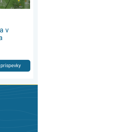
a v
a
 príspevky