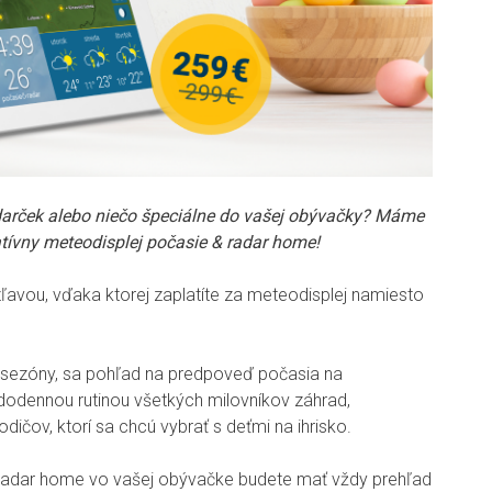
darček alebo niečo špeciálne do vašej obývačky? Máme
atívny meteodisplej počasie & radar home!
avou, vďaka ktorej zaplatíte za meteodisplej namiesto
ej sezóny, sa pohľad na predpoveď počasia na
ždodennou rutinou všetkých milovníkov záhrad,
ičov, ktorí sa chcú vybrať s deťmi na ihrisko.
radar home vo vašej obývačke budete mať vždy prehľad