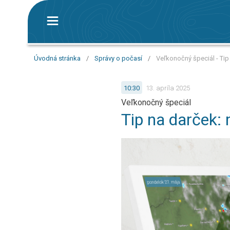
Úvodná stránka
/
Správy o počasí
/
Veľkonočný špeciál - Tip
10:30
13. apríla 2025
Veľkonočný špeciál
Tip na darček: 