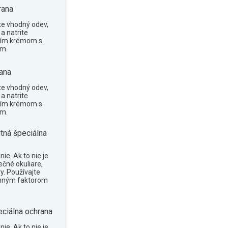
rana
te vhodný odev,
a natrite
cím krémom s
om.
ana
te vhodný odev,
a natrite
cím krémom s
om.
tná špeciálna
ie. Ak to nie je
ečné okuliare,
y. Používajte
anným faktorom
eciálna ochrana
ie. Ak to nie je