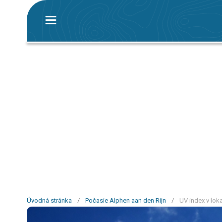
Úvodná stránka
/
Počasie Alphen aan den Rijn
/
UV index v loka