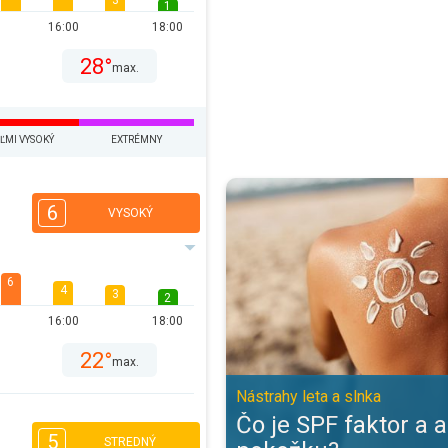
3
1
16:00
18:00
28°
max.
ĽMI VYSOKÝ
EXTRÉMNY
Čo je SPF faktor a ako chráni pok
6
VYSOKÝ
6
4
3
2
16:00
18:00
22°
max.
Nástrahy leta a slnka
Čo je SPF faktor a 
5
STREDNÝ