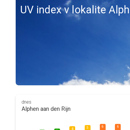
UV index v lokalite Alp
dnes
Alphen aan den Rijn
6
6
5
4