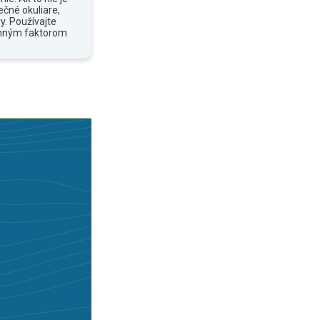
ečné okuliare,
y. Používajte
anným faktorom