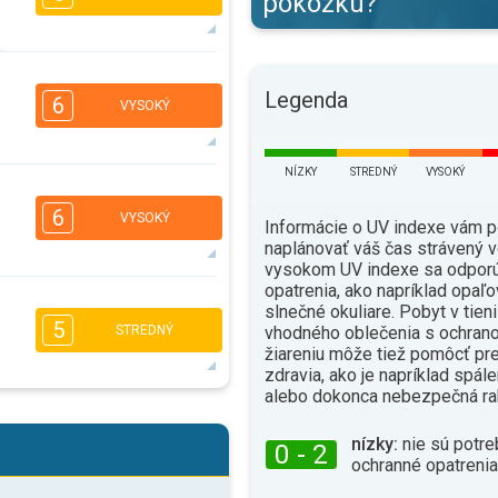
pokožku?
5
4
3
1
Legenda
6
VYSOKÝ
16:00
18:00
22°
max.
NÍZKY
STREDNÝ
VYSOKÝ
5
4
3
1
6
VYSOKÝ
Informácie o UV indexe vám 
16:00
18:00
naplánovať váš čas strávený v
27°
vysokom UV indexe sa odporú
max.
opatrenia, ako napríklad opaľo
5
4
3
slnečné okuliare. Pobyt v tien
2
5
vhodného oblečenia s ochrano
STREDNÝ
16:00
18:00
žiareniu môže tiež pomôcť pr
zdravia, ako je napríklad spál
31°
max.
alebo dokonca nebezpečná ra
5
4
2
2
nízky:
nie sú potre
16:00
18:00
0 - 2
ochranné opatrenia
32°
max.