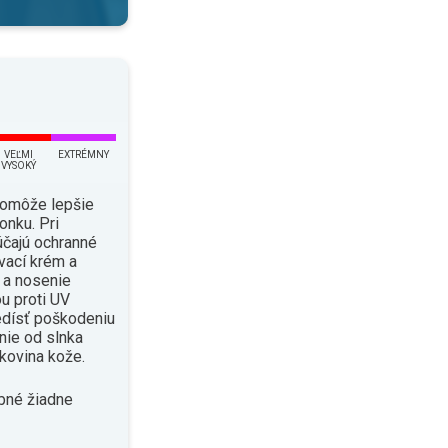
VEĽMI
EXTRÉMNY
VYSOKÝ
pomôže lepšie
onku. Pri
čajú ochranné
vací krém a
i a nosenie
u proti UV
edísť poškodeniu
enie od slnka
kovina kože.
bné žiadne