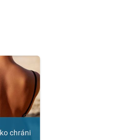
ožku?. Nástrahy leta a slnka. . .
ako chráni