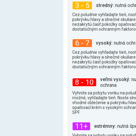
3 - 5
stredný:
nutná och
Cez poludnie vyhľadajte tieň, nos
pokrývku hlavy a slnečné okuliare 
nezakrytú časť pokožky opaľova
dostatočným ochranným faktor
6 - 7
vysoký:
nutná ochr
Cez poludnie vyhľadajte tieň, nos
pokrývku hlavy a slnečné okuliare 
nezakrytú časť pokožky opaľova
dostatočným ochranným faktor
veľmi vysoký:
nu
8 - 10
ochrana
Vyhnite sa pobytu vonku na poludn
možné, vyhľadajte tieň. Noste sln
vhodné oblečenie a pokrývku hlav
opaľovací krém s vysokým ochr
SPF.
11+
extrémny:
nutná šp
Vyhnite sa pobytu vonku na poludn