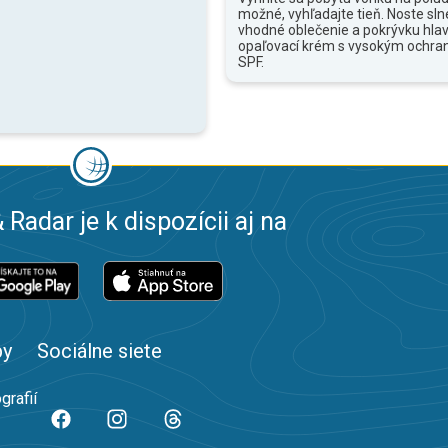
možné, vyhľadajte tieň. Noste sln
vhodné oblečenie a pokrývku hlav
opaľovací krém s vysokým ochr
SPF.
 Radar je k dispozícii aj na
by
Sociálne siete
grafií