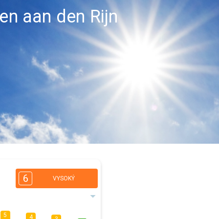
hen aan den Rijn
6
VYSOKÝ
5
4