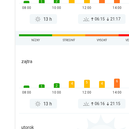
2
1
08:00
10:00
12:00
14:00
13 h
06:15
21:17
NÍZKY
STREDNÝ
VYSOKÝ
VE
zajtra
6
5
4
4
2
1
08:00
10:00
12:00
14:00
13 h
06:16
21:15
utorok