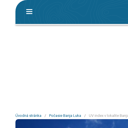
Úvodná stránka
/
Počasie Banja Luka
/
UV index v lokalite Banj