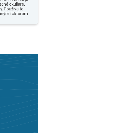
ečné okuliare,
y. Používajte
anným faktorom