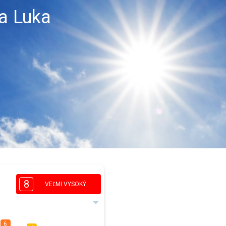
ja Luka
8
VEĽMI VYSOKÝ
6