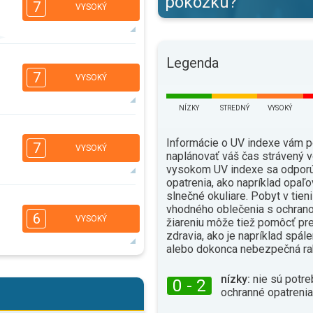
pokožku?
7
VYSOKÝ
Legenda
5
3
2
1
7
VYSOKÝ
16:00
18:00
36°
NÍZKY
STREDNÝ
VYSOKÝ
max.
5
3
2
Informácie o UV indexe vám 
1
7
VYSOKÝ
naplánovať váš čas strávený v
16:00
18:00
vysokom UV indexe sa odporú
33°
opatrenia, ako napríklad opaľo
max.
slnečné okuliare. Pobyt v tien
5
vhodného oblečenia s ochrano
3
2
1
6
VYSOKÝ
žiareniu môže tiež pomôcť pr
16:00
18:00
zdravia, ako je napríklad spál
alebo dokonca nebezpečná ra
32°
max.
5
3
nízky:
nie sú potre
2
1
0 - 2
ochranné opatrenia
16:00
18:00