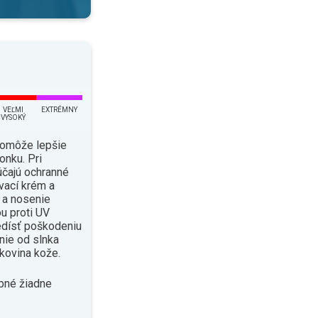
VEĽMI
EXTRÉMNY
VYSOKÝ
pomôže lepšie
onku. Pri
čajú ochranné
vací krém a
i a nosenie
u proti UV
edísť poškodeniu
enie od slnka
kovina kože.
bné žiadne