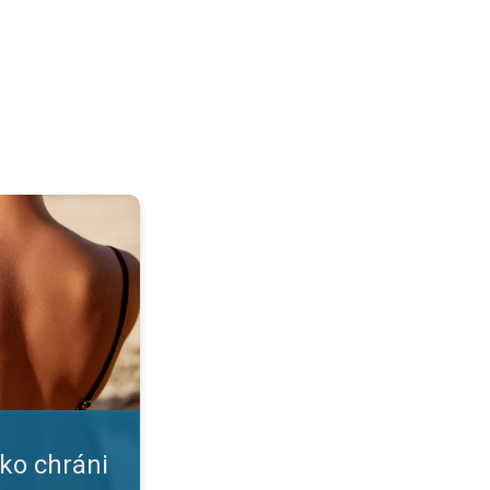
ožku?. Nástrahy leta a slnka. . .
ako chráni