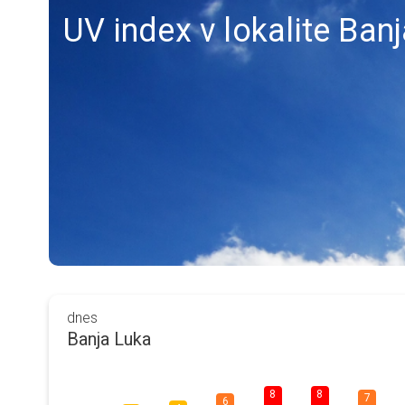
UV index v lokalite Ban
dnes
Banja Luka
8
8
7
6