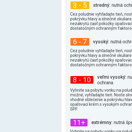
32°
3 - 5
max.
stredný:
nutná och
Cez poludnie vyhľadajte tieň, nos
pokrývku hlavy a slnečné okuliare 
nezakrytú časť pokožky opaľova
dostatočným ochranným faktor
6 - 7
vysoký:
nutná ochr
Cez poludnie vyhľadajte tieň, nos
pokrývku hlavy a slnečné okuliare 
nezakrytú časť pokožky opaľova
dostatočným ochranným faktor
veľmi vysoký:
nu
8 - 10
ochrana
Vyhnite sa pobytu vonku na poludn
možné, vyhľadajte tieň. Noste sln
vhodné oblečenie a pokrývku hlav
opaľovací krém s vysokým ochr
SPF.
11+
extrémny:
nutná šp
Vyhnite sa pobytu vonku na poludn