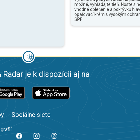
možné, vyhľadajte tieň. Noste sln
vhodné oblečenie a pokrývku hlav
opaľovací krém s vysokým ochr
SPF.
 Radar je k dispozícii aj na
by
Sociálne siete
grafií