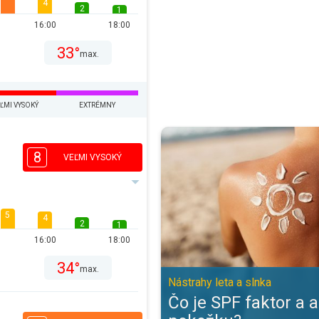
4
2
1
16:00
18:00
33°
max.
ĽMI VYSOKÝ
EXTRÉMNY
Čo je SPF faktor a ako chráni pok
8
VEĽMI VYSOKÝ
5
4
2
1
16:00
18:00
34°
max.
Nástrahy leta a slnka
Čo je SPF faktor a 