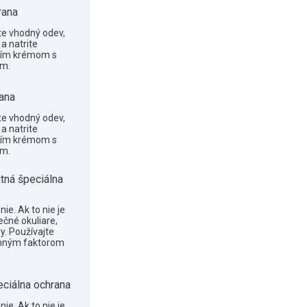
rana
te vhodný odev,
a natrite
cím krémom s
om.
ana
te vhodný odev,
a natrite
cím krémom s
om.
tná špeciálna
ie. Ak to nie je
ečné okuliare,
y. Používajte
anným faktorom
eciálna ochrana
ie. Ak to nie je