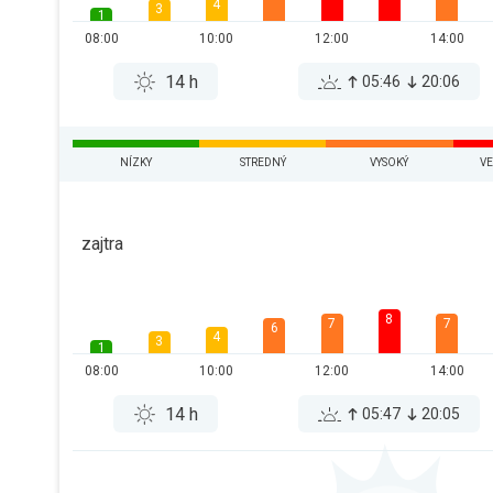
4
3
1
08:00
10:00
12:00
14:00
14 h
05:46
20:06
NÍZKY
STREDNÝ
VYSOKÝ
VE
zajtra
8
7
7
6
4
3
1
08:00
10:00
12:00
14:00
14 h
05:47
20:05