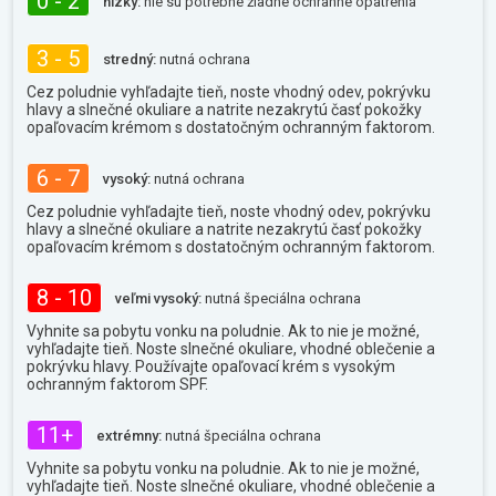
0 - 2
nízky:
nie sú potrebné žiadne ochranné opatrenia
3 - 5
stredný:
nutná ochrana
Cez poludnie vyhľadajte tieň, noste vhodný odev, pokrývku
hlavy a slnečné okuliare a natrite nezakrytú časť pokožky
opaľovacím krémom s dostatočným ochranným faktorom.
6 - 7
vysoký:
nutná ochrana
Cez poludnie vyhľadajte tieň, noste vhodný odev, pokrývku
hlavy a slnečné okuliare a natrite nezakrytú časť pokožky
opaľovacím krémom s dostatočným ochranným faktorom.
8 - 10
veľmi vysoký:
nutná špeciálna ochrana
Vyhnite sa pobytu vonku na poludnie. Ak to nie je možné,
vyhľadajte tieň. Noste slnečné okuliare, vhodné oblečenie a
pokrývku hlavy. Používajte opaľovací krém s vysokým
ochranným faktorom SPF.
11+
extrémny:
nutná špeciálna ochrana
Vyhnite sa pobytu vonku na poludnie. Ak to nie je možné,
vyhľadajte tieň. Noste slnečné okuliare, vhodné oblečenie a