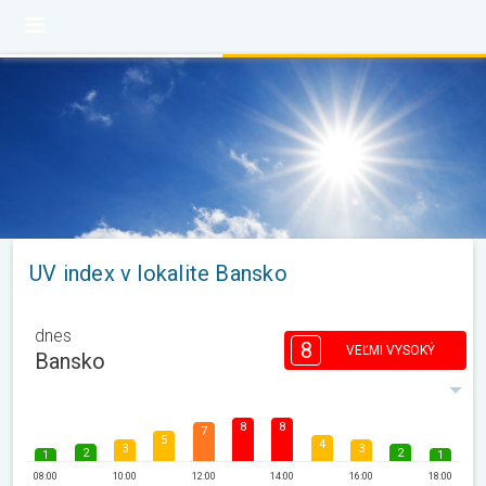
UV index v lokalite Bansko
dnes
8
VEĽMI VYSOKÝ
Bansko
8
8
7
5
4
3
3
2
2
1
1
08:00
10:00
12:00
14:00
16:00
18:00