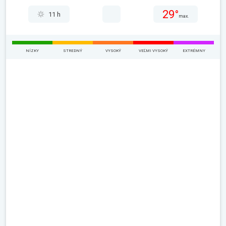
29°
11 h
max.
NÍZKY
STREDNÝ
VYSOKÝ
VEĽMI VYSOKÝ
EXTRÉMNY