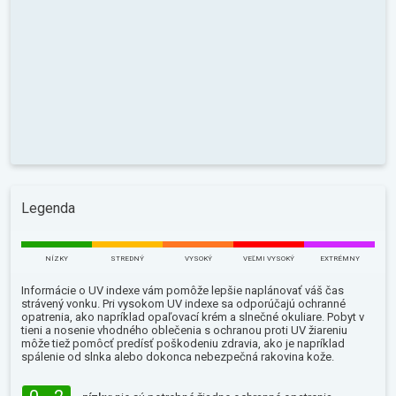
Legenda
NÍZKY
STREDNÝ
VYSOKÝ
VEĽMI VYSOKÝ
EXTRÉMNY
Informácie o UV indexe vám pomôže lepšie naplánovať váš čas
strávený vonku. Pri vysokom UV indexe sa odporúčajú ochranné
opatrenia, ako napríklad opaľovací krém a slnečné okuliare. Pobyt v
tieni a nosenie vhodného oblečenia s ochranou proti UV žiareniu
môže tiež pomôcť predísť poškodeniu zdravia, ako je napríklad
spálenie od slnka alebo dokonca nebezpečná rakovina kože.