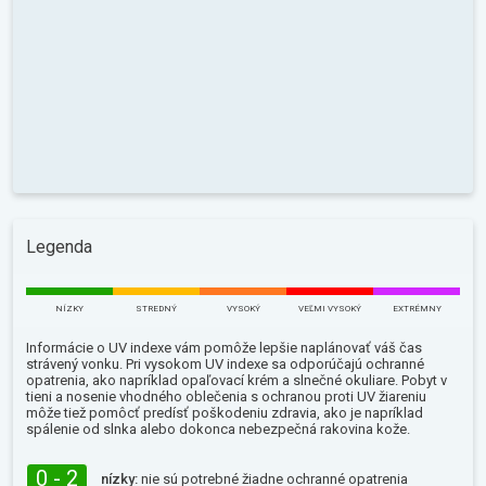
Legenda
NÍZKY
STREDNÝ
VYSOKÝ
VEĽMI VYSOKÝ
EXTRÉMNY
Informácie o UV indexe vám pomôže lepšie naplánovať váš čas
strávený vonku. Pri vysokom UV indexe sa odporúčajú ochranné
opatrenia, ako napríklad opaľovací krém a slnečné okuliare. Pobyt v
tieni a nosenie vhodného oblečenia s ochranou proti UV žiareniu
môže tiež pomôcť predísť poškodeniu zdravia, ako je napríklad
spálenie od slnka alebo dokonca nebezpečná rakovina kože.
0 - 2
nízky:
nie sú potrebné žiadne ochranné opatrenia