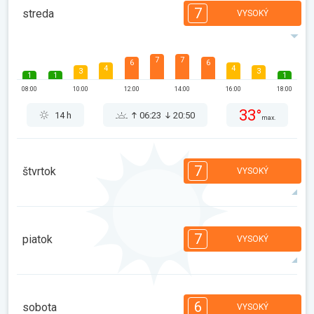
7
streda
VYSOKÝ
7
7
6
6
4
4
3
3
1
1
1
08:00
10:00
12:00
14:00
16:00
18:00
33°
14 h
06:23
20:50
max.
7
štvrtok
VYSOKÝ
7
7
6
6
5
4
3
3
1
1
1
7
piatok
VYSOKÝ
08:00
10:00
12:00
14:00
16:00
18:00
35°
14 h
06:25
20:48
max.
7
6
6
5
4
4
3
2
1
1
6
sobota
VYSOKÝ