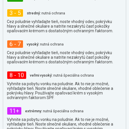
3 - 5
stredný:
nutná ochrana
Cez poludnie vyhľadajte tieň, noste vhodný odev, pokrývku
hlavy a slnečné okuliare a natrite nezakrytú časť pokožky
opaľovacím krémom s dostatočným ochranným faktorom.
6 - 7
vysoký:
nutná ochrana
Cez poludnie vyhľadajte tieň, noste vhodný odev, pokrývku
hlavy a slnečné okuliare a natrite nezakrytú časť pokožky
opaľovacím krémom s dostatočným ochranným faktorom.
8 - 10
veľmi vysoký:
nutná špeciálna ochrana
Vyhnite sa pobytu vonku na poludnie. Ak to nie je možné,
vyhľadajte tieň. Noste slnečné okuliare, vhodné oblečenie a
pokrývku hlavy. Používajte opaľovací krém s vysokým
ochranným faktorom SPF.
11+
extrémny:
nutná špeciálna ochrana
Vyhnite sa pobytu vonku na poludnie. Ak to nie je možné,
vyhľadajte tieň. Noste slnečné okuliare, vhodné oblečenie a
pokrývku hlavy. Používajte opaľovací krém s vysokým