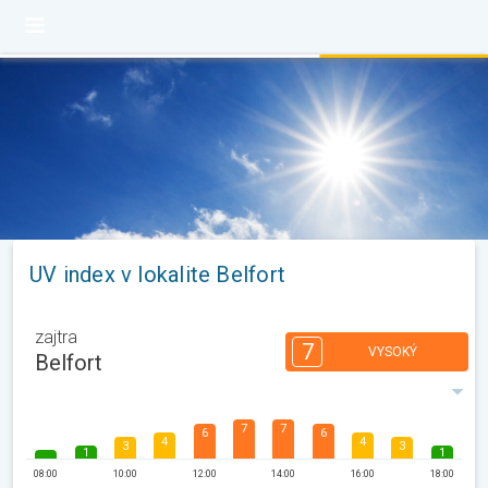
UV index v lokalite Belfort
zajtra
7
VYSOKÝ
Belfort
7
7
6
6
4
4
3
3
1
1
08:00
10:00
12:00
14:00
16:00
18:00