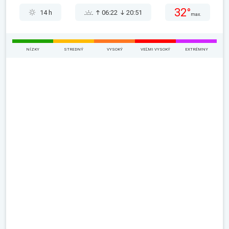
32°
14 h
06:22
20:51
max.
NÍZKY
STREDNÝ
VYSOKÝ
VEĽMI VYSOKÝ
EXTRÉMNY