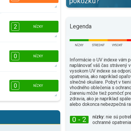
pokožku?
4
2
1
Legenda
2
NÍZKY
16:00
18:00
18°
max.
NÍZKY
STREDNÝ
VYSOKÝ
16:00
18:00
0
NÍZKY
Informácie o UV indexe vám 
15°
naplánovať váš čas strávený v
max.
vysokom UV indexe sa odporú
opatrenia, ako napríklad opaľo
16:00
18:00
slnečné okuliare. Pobyt v tien
0
NÍZKY
vhodného oblečenia s ochrano
12°
žiareniu môže tiež pomôcť pr
max.
zdravia, ako je napríklad spál
alebo dokonca nebezpečná ra
16:00
18:00
nízky:
nie sú potre
0 - 2
17°
ochranné opatrenia
max.