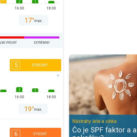
3
2
1
16:00
18:00
17°
max.
ĽMI VYSOKÝ
EXTRÉMNY
Čo je SPF faktor a ako chráni pok
5
STREDNÝ
2
1
16:00
18:00
19°
max.
Nástrahy leta a slnka
Čo je SPF faktor a 
6
VYSOKÝ