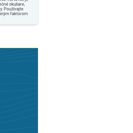
ečné okuliare,
y. Používajte
anným faktorom