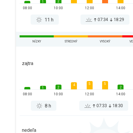
2
1
08:00
10:00
12:00
14:00
11 h
07:34
18:29
NÍZKY
STREDNÝ
VYSOKÝ
VE
zajtra
5
5
4
2
2
1
08:00
10:00
12:00
14:00
8 h
07:33
18:30
nedeľa