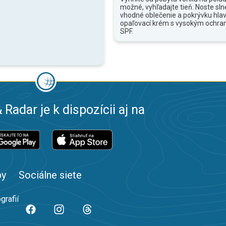
možné, vyhľadajte tieň. Noste sln
vhodné oblečenie a pokrývku hlav
opaľovací krém s vysokým ochr
SPF.
 Radar je k dispozícii aj na
by
Sociálne siete
grafií