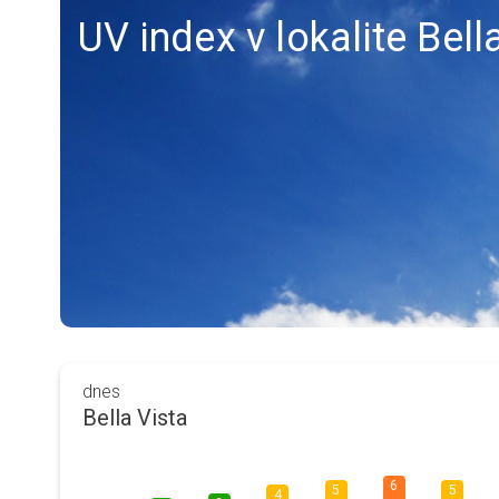
UV index v lokalite Bell
dnes
Bella Vista
6
5
5
4