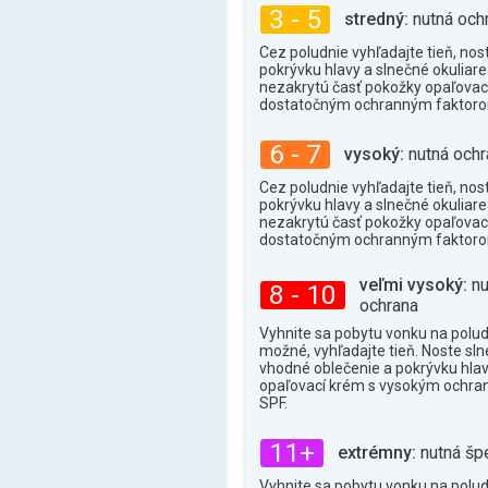
3 - 5
stredný:
nutná och
Cez poludnie vyhľadajte tieň, nos
pokrývku hlavy a slnečné okuliare 
nezakrytú časť pokožky opaľova
dostatočným ochranným faktor
6 - 7
vysoký:
nutná ochr
Cez poludnie vyhľadajte tieň, nos
pokrývku hlavy a slnečné okuliare 
nezakrytú časť pokožky opaľova
dostatočným ochranným faktor
veľmi vysoký:
nu
8 - 10
ochrana
Vyhnite sa pobytu vonku na poludn
možné, vyhľadajte tieň. Noste sln
vhodné oblečenie a pokrývku hlav
opaľovací krém s vysokým ochr
SPF.
11+
extrémny:
nutná šp
Vyhnite sa pobytu vonku na poludn