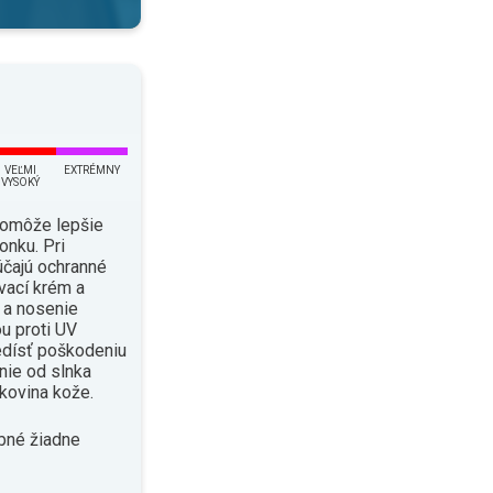
VEĽMI
EXTRÉMNY
VYSOKÝ
pomôže lepšie
onku. Pri
čajú ochranné
vací krém a
i a nosenie
u proti UV
edísť poškodeniu
enie od slnka
kovina kože.
bné žiadne