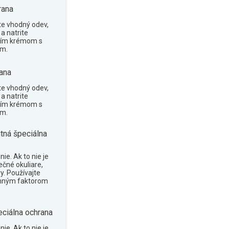
rana
te vhodný odev,
a natrite
cím krémom s
om.
ana
te vhodný odev,
a natrite
cím krémom s
om.
tná špeciálna
ie. Ak to nie je
ečné okuliare,
y. Používajte
anným faktorom
eciálna ochrana
ie. Ak to nie je