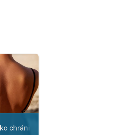
ožku?. Nástrahy leta a slnka. . .
ako chráni