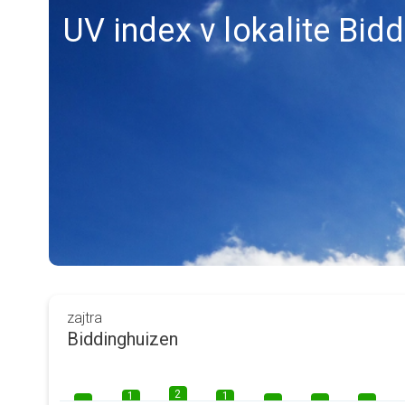
UV index v lokalite Bid
zajtra
Biddinghuizen
2
1
1