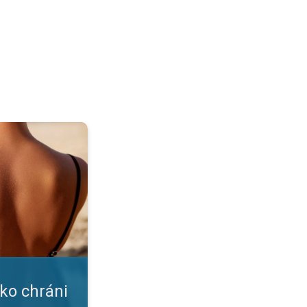
ožku?. Nástrahy leta a slnka. . .
ako chráni