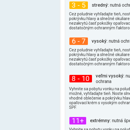
3 - 5
stredný:
nutná och
Cez poludnie vyhľadajte tieň, nos
pokrývku hlavy a slnečné okuliare 
nezakrytú časť pokožky opaľova
dostatočným ochranným faktor
6 - 7
vysoký:
nutná ochr
Cez poludnie vyhľadajte tieň, nos
pokrývku hlavy a slnečné okuliare 
nezakrytú časť pokožky opaľova
dostatočným ochranným faktor
veľmi vysoký:
nu
8 - 10
ochrana
Vyhnite sa pobytu vonku na poludn
možné, vyhľadajte tieň. Noste sln
vhodné oblečenie a pokrývku hlav
opaľovací krém s vysokým ochr
SPF.
11+
extrémny:
nutná šp
Vyhnite sa pobytu vonku na poludn