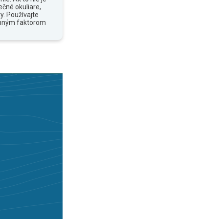
ečné okuliare,
y. Používajte
anným faktorom