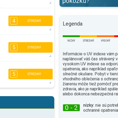
pokožku?
5
4
2
1
4
STREDNÝ
16:00
18:00
Legenda
29°
max.
3
NÍZKY
STREDNÝ
VYSOKÝ
2
1
1
5
16:00
18:00
STREDNÝ
Informácie o UV indexe vám 
24°
max.
naplánovať váš čas strávený v
vysokom UV indexe sa odporú
5
4
3
opatrenia, ako napríklad opaľo
2
5
slnečné okuliare. Pobyt v tien
STREDNÝ
16:00
18:00
vhodného oblečenia s ochrano
žiareniu môže tiež pomôcť pr
24°
max.
zdravia, ako je napríklad spál
5
alebo dokonca nebezpečná ra
4
2
2
16:00
18:00
nízky:
nie sú potre
0 - 2
ochranné opatrenia
28°
max.