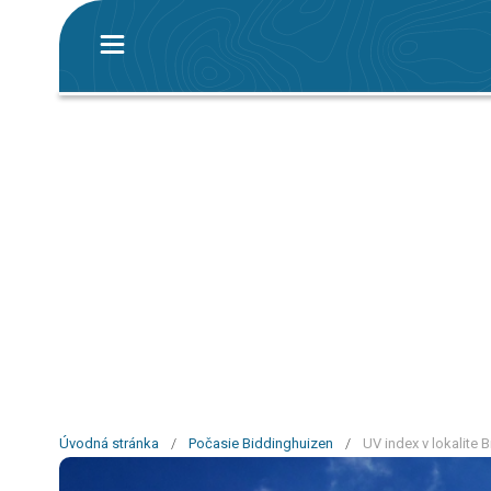
Úvodná stránka
/
Počasie Biddinghuizen
/
UV index v lokalite 