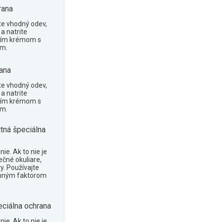
rana
te vhodný odev,
a natrite
cím krémom s
om.
ana
te vhodný odev,
a natrite
cím krémom s
om.
tná špeciálna
ie. Ak to nie je
ečné okuliare,
y. Používajte
anným faktorom
eciálna ochrana
ie. Ak to nie je