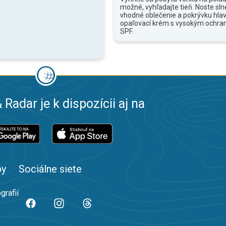
možné, vyhľadajte tieň. Noste sln
vhodné oblečenie a pokrývku hlav
opaľovací krém s vysokým ochr
SPF.
 Radar je k dispozícii aj na
by
Sociálne siete
grafií