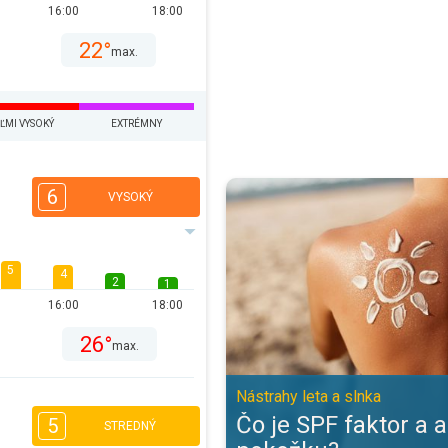
16:00
18:00
22°
max.
ĽMI VYSOKÝ
EXTRÉMNY
Čo je SPF faktor a ako chráni pok
6
VYSOKÝ
5
4
2
1
16:00
18:00
26°
max.
Nástrahy leta a slnka
Čo je SPF faktor a 
5
STREDNÝ