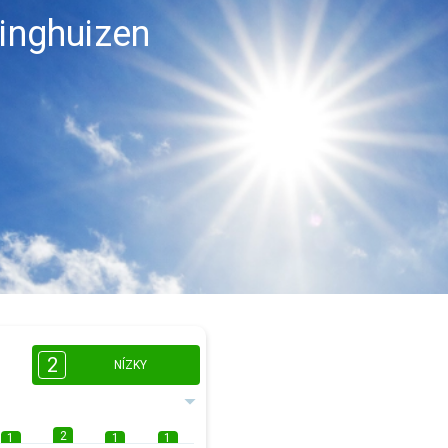
dinghuizen
2
NÍZKY
2
1
1
1