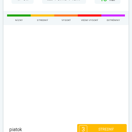
max.
NÍZKY
STREDNÝ
VYSOKÝ
VEĽMI VYSOKÝ
EXTRÉMNY
3
piatok
STREDNÝ