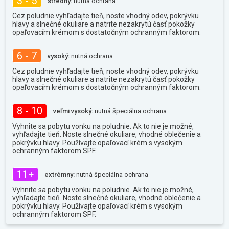
3 - 5
stredný:
nutná ochrana
Cez poludnie vyhľadajte tieň, noste vhodný odev, pokrývku
hlavy a slnečné okuliare a natrite nezakrytú časť pokožky
opaľovacím krémom s dostatočným ochranným faktorom.
6 - 7
vysoký:
nutná ochrana
Cez poludnie vyhľadajte tieň, noste vhodný odev, pokrývku
hlavy a slnečné okuliare a natrite nezakrytú časť pokožky
opaľovacím krémom s dostatočným ochranným faktorom.
8 - 10
veľmi vysoký:
nutná špeciálna ochrana
Vyhnite sa pobytu vonku na poludnie. Ak to nie je možné,
vyhľadajte tieň. Noste slnečné okuliare, vhodné oblečenie a
pokrývku hlavy. Používajte opaľovací krém s vysokým
ochranným faktorom SPF.
11+
extrémny:
nutná špeciálna ochrana
Vyhnite sa pobytu vonku na poludnie. Ak to nie je možné,
vyhľadajte tieň. Noste slnečné okuliare, vhodné oblečenie a
pokrývku hlavy. Používajte opaľovací krém s vysokým
ochranným faktorom SPF.