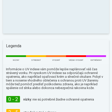
Legenda
NÍZKY
STREDNÝ
VYSOKÝ
VEĽMI VYSOKÝ
EXTRÉMNY
Informácie o UV indexe vám pomôže lepšie naplánovať váš čas
strávený vonku. Pri vysokom UV indexe sa odporúčajú ochranné
opatrenia, ako napríklad opaľovací krém a slnečné okuliare. Pobyt v
tieni a nosenie vhodného oblečenia s ochranou proti UV žiareniu
môže tiež pomôcť predísť poškodeniu zdravia, ako je napríklad
spálenie od slnka alebo dokonca nebezpečná rakovina kože.
0 - 2
nízky:
nie sú potrebné žiadne ochranné opatrenia