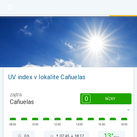
UV index v lokalite Cañuelas
zajtra
0
NÍZKY
Cañuelas
08:00
10:00
12:00
14:00
16:00
18:00
13°
0 h
07:45
18:17