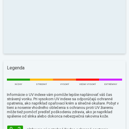
Legenda
NÍZKY
STREDNÝ
VYSOKÝ
VEĽMI VYSOKÝ
EXTRÉMNY
Informácie o UV indexe vám pomôže lepšie naplánovať váš čas
strávený vonku. Pri vysokom UV indexe sa odporúčajú ochranné
opatrenia, ako napríklad opaľovací krém a slnečné okuliare. Pobyt v
tieni a nosenie vhodného oblečenia s ochranou proti UV žiareniu
môže tiež pomôcť predísť poškodeniu zdravia, ako je napríklad
spálenie od slnka alebo dokonca nebezpečná rakovina kože.