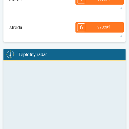
08:00
10:00
12:00
14:00
16:00
18:00
27°
11 h
07:04
21:16
max.
7
7
7
6
5
4
4
2
2
1
6
streda
VYSOKÝ
08:00
10:00
12:00
14:00
16:00
18:00
28°
12 h
07:05
21:15
max.
6
6
6
6
5
5
4
3
2
2
1
Teplotný radar
08:00
10:00
12:00
14:00
16:00
18:00
28°
12 h
07:06
21:14
max.