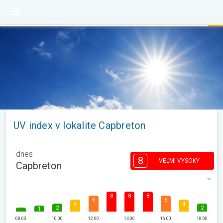
UV index v lokalite Capbreton
dnes
8
VEĽMI VYSOKÝ
Capbreton
8
8
8
6
6
4
4
2
2
1
08:00
10:00
12:00
14:00
16:00
18:00