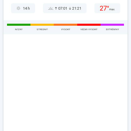
27°
14 h
07:01
21:21
max.
NÍZKY
STREDNÝ
VYSOKÝ
VEĽMI VYSOKÝ
EXTRÉMNY