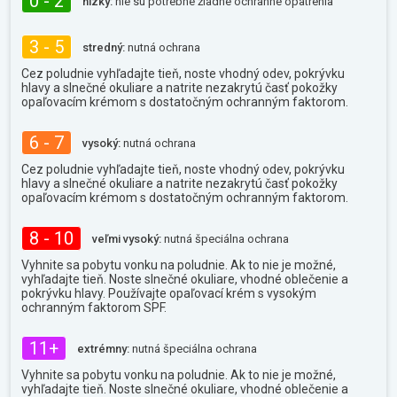
0 - 2
nízky:
nie sú potrebné žiadne ochranné opatrenia
3 - 5
stredný:
nutná ochrana
Cez poludnie vyhľadajte tieň, noste vhodný odev, pokrývku
hlavy a slnečné okuliare a natrite nezakrytú časť pokožky
opaľovacím krémom s dostatočným ochranným faktorom.
6 - 7
vysoký:
nutná ochrana
Cez poludnie vyhľadajte tieň, noste vhodný odev, pokrývku
hlavy a slnečné okuliare a natrite nezakrytú časť pokožky
opaľovacím krémom s dostatočným ochranným faktorom.
8 - 10
veľmi vysoký:
nutná špeciálna ochrana
Vyhnite sa pobytu vonku na poludnie. Ak to nie je možné,
vyhľadajte tieň. Noste slnečné okuliare, vhodné oblečenie a
pokrývku hlavy. Používajte opaľovací krém s vysokým
ochranným faktorom SPF.
11+
extrémny:
nutná špeciálna ochrana
Vyhnite sa pobytu vonku na poludnie. Ak to nie je možné,
vyhľadajte tieň. Noste slnečné okuliare, vhodné oblečenie a