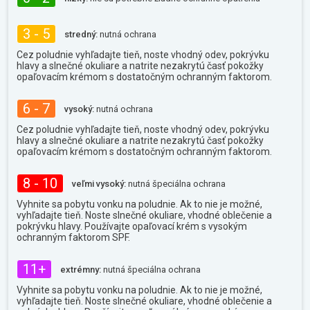
3 - 5
stredný:
nutná ochrana
Cez poludnie vyhľadajte tieň, noste vhodný odev, pokrývku
hlavy a slnečné okuliare a natrite nezakrytú časť pokožky
opaľovacím krémom s dostatočným ochranným faktorom.
6 - 7
vysoký:
nutná ochrana
Cez poludnie vyhľadajte tieň, noste vhodný odev, pokrývku
hlavy a slnečné okuliare a natrite nezakrytú časť pokožky
opaľovacím krémom s dostatočným ochranným faktorom.
8 - 10
veľmi vysoký:
nutná špeciálna ochrana
Vyhnite sa pobytu vonku na poludnie. Ak to nie je možné,
vyhľadajte tieň. Noste slnečné okuliare, vhodné oblečenie a
pokrývku hlavy. Používajte opaľovací krém s vysokým
ochranným faktorom SPF.
11+
extrémny:
nutná špeciálna ochrana
Vyhnite sa pobytu vonku na poludnie. Ak to nie je možné,
vyhľadajte tieň. Noste slnečné okuliare, vhodné oblečenie a