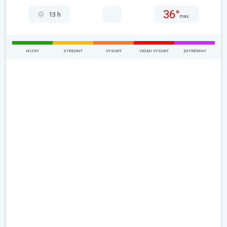
36°
13 h
max.
NÍZKY
STREDNÝ
VYSOKÝ
VEĽMI VYSOKÝ
EXTRÉMNY