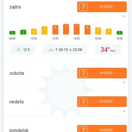
7
zajtra
VYSOKÝ
7
7
6
6
5
4
3
3
2
1
1
08:00
10:00
12:00
14:00
16:00
18:00
34°
12 h
06:19
20:38
max.
7
sobota
VYSOKÝ
7
7
7
6
5
4
3
3
2
1
1
7
nedeľa
VYSOKÝ
08:00
10:00
12:00
14:00
16:00
18:00
34°
12 h
06:21
20:36
max.
7
6
6
5
4
4
3
3
1
1
7
pondelok
VYSOKÝ