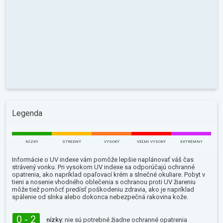
Legenda
NÍZKY
STREDNÝ
VYSOKÝ
VEĽMI VYSOKÝ
EXTRÉMNY
Informácie o UV indexe vám pomôže lepšie naplánovať váš čas
strávený vonku. Pri vysokom UV indexe sa odporúčajú ochranné
opatrenia, ako napríklad opaľovací krém a slnečné okuliare. Pobyt v
tieni a nosenie vhodného oblečenia s ochranou proti UV žiareniu
môže tiež pomôcť predísť poškodeniu zdravia, ako je napríklad
spálenie od slnka alebo dokonca nebezpečná rakovina kože.
0 - 2
nízky:
nie sú potrebné žiadne ochranné opatrenia