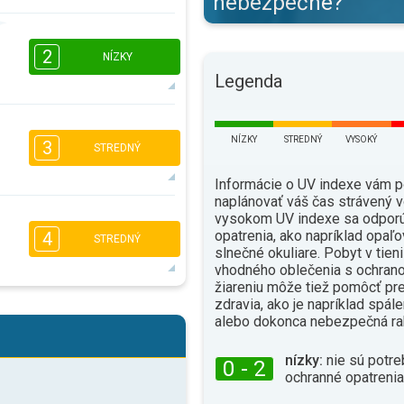
nebezpečné?
2
1
16:00
18:00
2
NÍZKY
Legenda
10°
max.
1
1
16:00
18:00
NÍZKY
STREDNÝ
VYSOKÝ
3
STREDNÝ
9°
max.
Informácie o UV indexe vám 
naplánovať váš čas strávený v
vysokom UV indexe sa odporú
opatrenia, ako napríklad opaľo
16:00
18:00
4
STREDNÝ
slnečné okuliare. Pobyt v tien
9°
vhodného oblečenia s ochrano
max.
žiareniu môže tiež pomôcť pr
zdravia, ako je napríklad spál
2
1
alebo dokonca nebezpečná ra
16:00
18:00
nízky:
nie sú potre
9°
0 - 2
max.
ochranné opatrenia