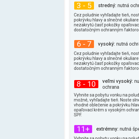
3 - 5
stredný:
nutná och
Cez poludnie vyhľadajte tieň, nos
pokrývku hlavy a slnečné okuliare 
nezakrytú časť pokožky opaľova
dostatočným ochranným faktor
6 - 7
vysoký:
nutná ochr
Cez poludnie vyhľadajte tieň, nos
pokrývku hlavy a slnečné okuliare 
nezakrytú časť pokožky opaľova
dostatočným ochranným faktor
veľmi vysoký:
nu
8 - 10
ochrana
Vyhnite sa pobytu vonku na poludn
možné, vyhľadajte tieň. Noste sln
vhodné oblečenie a pokrývku hlav
opaľovací krém s vysokým ochr
SPF.
11+
extrémny:
nutná šp
Vyhnite sa pobytu vonku na poludn