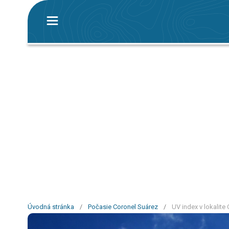
Úvodná stránka
/
Počasie Coronel Suárez
/
UV index v lokalite