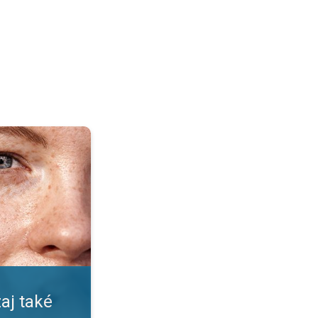
pečné?. Nástrahy leta a slnka. . .
aj také