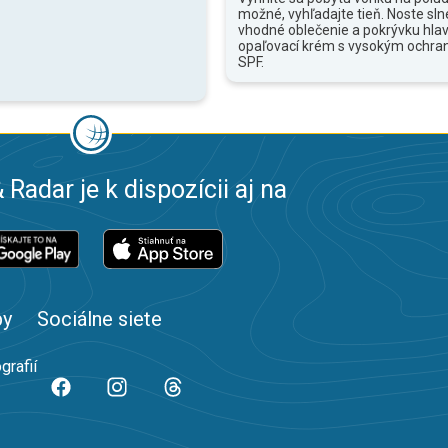
možné, vyhľadajte tieň. Noste sln
vhodné oblečenie a pokrývku hlav
opaľovací krém s vysokým ochr
SPF.
 Radar je k dispozícii aj na
by
Sociálne siete
grafií