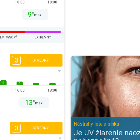
16:00
18:00
9°
max.
ĽMI VYSOKÝ
EXTRÉMNY
Je UV žiarenie naozaj také nebez
3
STREDNÝ
2
1
16:00
18:00
13°
max.
Nástrahy leta a slnka
3
STREDNÝ
Je UV žiarenie naoz