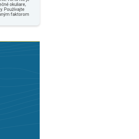
ečné okuliare,
y. Používajte
anným faktorom