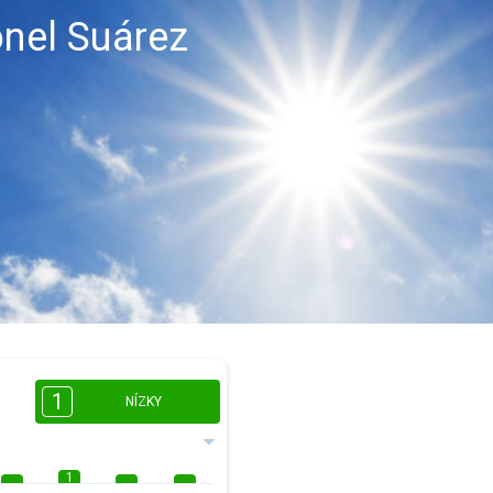
onel Suárez
1
NÍZKY
1