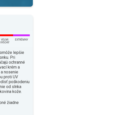
VEĽMI
EXTRÉMNY
VYSOKÝ
pomôže lepšie
onku. Pri
čajú ochranné
vací krém a
i a nosenie
u proti UV
edísť poškodeniu
enie od slnka
kovina kože.
bné žiadne