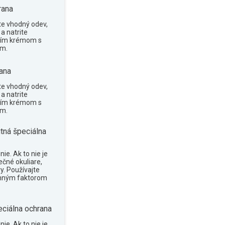
rana
te vhodný odev,
a natrite
cím krémom s
om.
ana
te vhodný odev,
a natrite
cím krémom s
om.
tná špeciálna
ie. Ak to nie je
ečné okuliare,
y. Používajte
anným faktorom
eciálna ochrana
ie. Ak to nie je