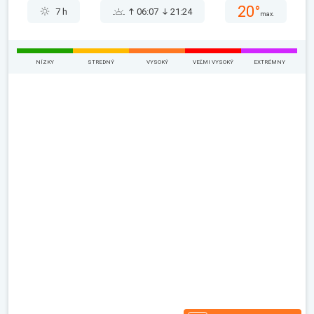
20°
7 h
06:07
21:24
max.
NÍZKY
STREDNÝ
VYSOKÝ
VEĽMI VYSOKÝ
EXTRÉMNY