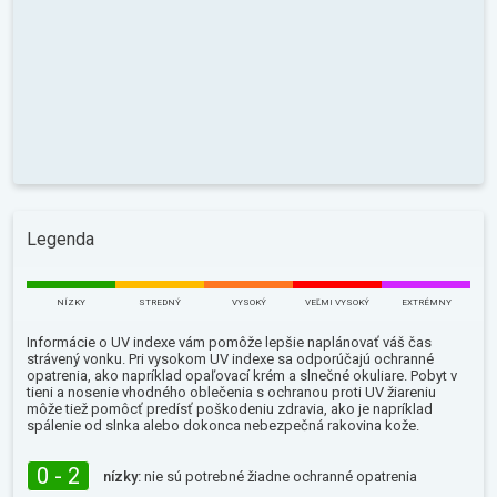
Legenda
NÍZKY
STREDNÝ
VYSOKÝ
VEĽMI VYSOKÝ
EXTRÉMNY
Informácie o UV indexe vám pomôže lepšie naplánovať váš čas
strávený vonku. Pri vysokom UV indexe sa odporúčajú ochranné
opatrenia, ako napríklad opaľovací krém a slnečné okuliare. Pobyt v
tieni a nosenie vhodného oblečenia s ochranou proti UV žiareniu
môže tiež pomôcť predísť poškodeniu zdravia, ako je napríklad
spálenie od slnka alebo dokonca nebezpečná rakovina kože.
0 - 2
nízky:
nie sú potrebné žiadne ochranné opatrenia