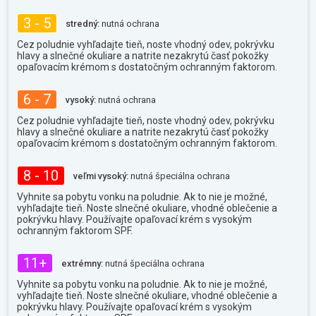
3 - 5
stredný:
nutná ochrana
Cez poludnie vyhľadajte tieň, noste vhodný odev, pokrývku
hlavy a slnečné okuliare a natrite nezakrytú časť pokožky
opaľovacím krémom s dostatočným ochranným faktorom.
6 - 7
vysoký:
nutná ochrana
Cez poludnie vyhľadajte tieň, noste vhodný odev, pokrývku
hlavy a slnečné okuliare a natrite nezakrytú časť pokožky
opaľovacím krémom s dostatočným ochranným faktorom.
8 - 10
veľmi vysoký:
nutná špeciálna ochrana
Vyhnite sa pobytu vonku na poludnie. Ak to nie je možné,
vyhľadajte tieň. Noste slnečné okuliare, vhodné oblečenie a
pokrývku hlavy. Používajte opaľovací krém s vysokým
ochranným faktorom SPF.
11+
extrémny:
nutná špeciálna ochrana
Vyhnite sa pobytu vonku na poludnie. Ak to nie je možné,
vyhľadajte tieň. Noste slnečné okuliare, vhodné oblečenie a
pokrývku hlavy. Používajte opaľovací krém s vysokým