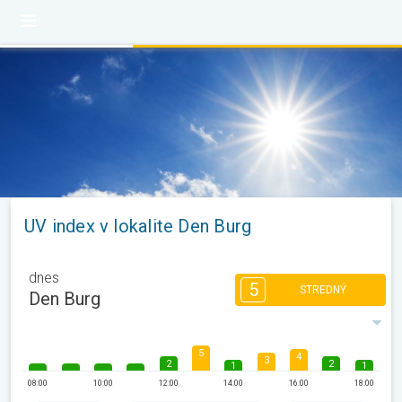
UV index v lokalite Den Burg
dnes
5
STREDNÝ
Den Burg
5
4
3
2
2
1
1
08:00
10:00
12:00
14:00
16:00
18:00