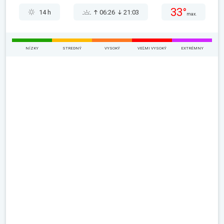
33°
14 h
06:26
21:03
max.
NÍZKY
STREDNÝ
VYSOKÝ
VEĽMI VYSOKÝ
EXTRÉMNY