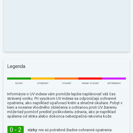
Legenda
NÍZKY
STREDNÝ
VYSOKÝ
VEĽMI VYSOKÝ
EXTRÉMNY
Informácie o UV indexe vám pomôže lepšie naplánovať váš čas
strávený vonku. Pri vysokom UV indexe sa odporúčajú ochranné
opatrenia, ako napríklad opaľovací krém a slnečné okuliare. Pobyt v
tieni a nosenie vhodného oblečenia s ochranou proti UV žiareniu
môže tiež pomôcť predísť poškodeniu zdravia, ako je napríklad
spálenie od slnka alebo dokonca nebezpečná rakovina kože.
0 - 2
nízky:
nie sú potrebné žiadne ochranné opatrenia