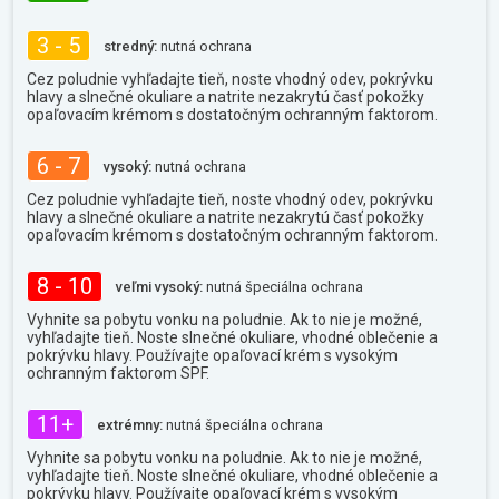
3 - 5
stredný:
nutná ochrana
Cez poludnie vyhľadajte tieň, noste vhodný odev, pokrývku
hlavy a slnečné okuliare a natrite nezakrytú časť pokožky
opaľovacím krémom s dostatočným ochranným faktorom.
6 - 7
vysoký:
nutná ochrana
Cez poludnie vyhľadajte tieň, noste vhodný odev, pokrývku
hlavy a slnečné okuliare a natrite nezakrytú časť pokožky
opaľovacím krémom s dostatočným ochranným faktorom.
8 - 10
veľmi vysoký:
nutná špeciálna ochrana
Vyhnite sa pobytu vonku na poludnie. Ak to nie je možné,
vyhľadajte tieň. Noste slnečné okuliare, vhodné oblečenie a
pokrývku hlavy. Používajte opaľovací krém s vysokým
ochranným faktorom SPF.
11+
extrémny:
nutná špeciálna ochrana
Vyhnite sa pobytu vonku na poludnie. Ak to nie je možné,
vyhľadajte tieň. Noste slnečné okuliare, vhodné oblečenie a
pokrývku hlavy. Používajte opaľovací krém s vysokým