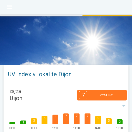
UV index v lokalite Dijon
zajtra
7
VYSOKÝ
Dijon
7
7
7
6
5
5
3
3
2
1
08:00
10:00
12:00
14:00
16:00
18:00