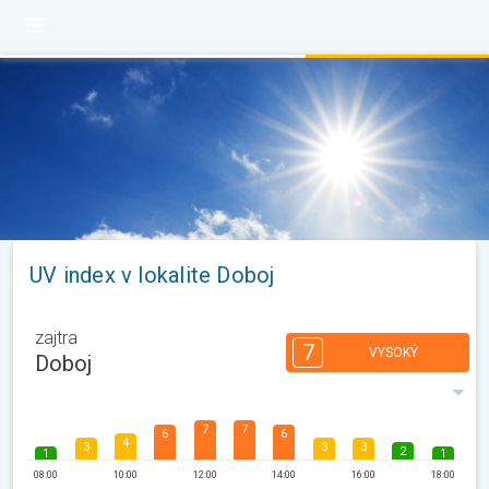
UV index v lokalite Doboj
zajtra
7
VYSOKÝ
Doboj
7
7
6
6
4
3
3
3
2
1
1
08:00
10:00
12:00
14:00
16:00
18:00