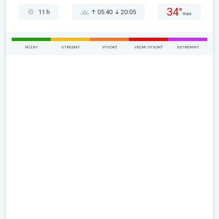
34°
11 h
05:40
20:05
max.
NÍZKY
STREDNÝ
VYSOKÝ
VEĽMI VYSOKÝ
EXTRÉMNY