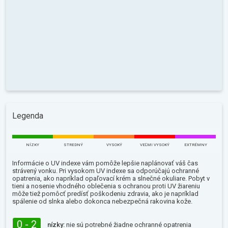
Legenda
NÍZKY
STREDNÝ
VYSOKÝ
VEĽMI VYSOKÝ
EXTRÉMNY
Informácie o UV indexe vám pomôže lepšie naplánovať váš čas
strávený vonku. Pri vysokom UV indexe sa odporúčajú ochranné
opatrenia, ako napríklad opaľovací krém a slnečné okuliare. Pobyt v
tieni a nosenie vhodného oblečenia s ochranou proti UV žiareniu
môže tiež pomôcť predísť poškodeniu zdravia, ako je napríklad
spálenie od slnka alebo dokonca nebezpečná rakovina kože.
0 - 2
nízky:
nie sú potrebné žiadne ochranné opatrenia