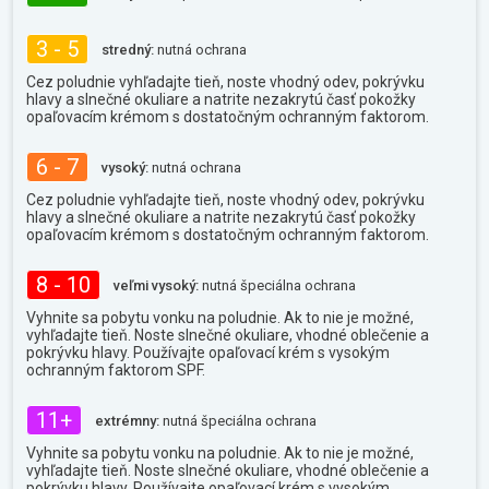
3 - 5
stredný:
nutná ochrana
Cez poludnie vyhľadajte tieň, noste vhodný odev, pokrývku
hlavy a slnečné okuliare a natrite nezakrytú časť pokožky
opaľovacím krémom s dostatočným ochranným faktorom.
6 - 7
vysoký:
nutná ochrana
Cez poludnie vyhľadajte tieň, noste vhodný odev, pokrývku
hlavy a slnečné okuliare a natrite nezakrytú časť pokožky
opaľovacím krémom s dostatočným ochranným faktorom.
8 - 10
veľmi vysoký:
nutná špeciálna ochrana
Vyhnite sa pobytu vonku na poludnie. Ak to nie je možné,
vyhľadajte tieň. Noste slnečné okuliare, vhodné oblečenie a
pokrývku hlavy. Používajte opaľovací krém s vysokým
ochranným faktorom SPF.
11+
extrémny:
nutná špeciálna ochrana
Vyhnite sa pobytu vonku na poludnie. Ak to nie je možné,
vyhľadajte tieň. Noste slnečné okuliare, vhodné oblečenie a
pokrývku hlavy. Používajte opaľovací krém s vysokým