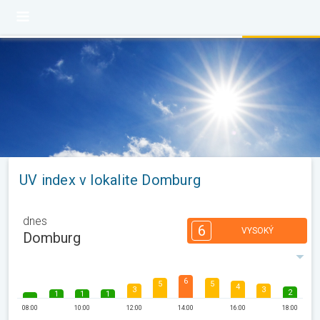
UV index v lokalite Domburg
dnes
6
VYSOKÝ
Domburg
6
5
5
4
3
3
2
1
1
1
08:00
10:00
12:00
14:00
16:00
18:00