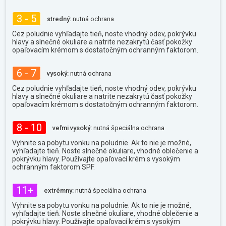
3 - 5
stredný:
nutná ochrana
Cez poludnie vyhľadajte tieň, noste vhodný odev, pokrývku
hlavy a slnečné okuliare a natrite nezakrytú časť pokožky
opaľovacím krémom s dostatočným ochranným faktorom.
6 - 7
vysoký:
nutná ochrana
Cez poludnie vyhľadajte tieň, noste vhodný odev, pokrývku
hlavy a slnečné okuliare a natrite nezakrytú časť pokožky
opaľovacím krémom s dostatočným ochranným faktorom.
8 - 10
veľmi vysoký:
nutná špeciálna ochrana
Vyhnite sa pobytu vonku na poludnie. Ak to nie je možné,
vyhľadajte tieň. Noste slnečné okuliare, vhodné oblečenie a
pokrývku hlavy. Používajte opaľovací krém s vysokým
ochranným faktorom SPF.
11+
extrémny:
nutná špeciálna ochrana
Vyhnite sa pobytu vonku na poludnie. Ak to nie je možné,
vyhľadajte tieň. Noste slnečné okuliare, vhodné oblečenie a
pokrývku hlavy. Používajte opaľovací krém s vysokým