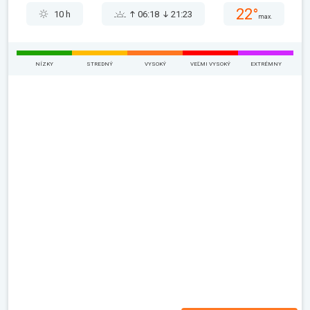
22°
10 h
06:18
21:23
max.
NÍZKY
STREDNÝ
VYSOKÝ
VEĽMI VYSOKÝ
EXTRÉMNY