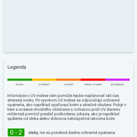
Legenda
NÍZKY
STREDNÝ
VYSOKÝ
VEĽMI VYSOKÝ
EXTRÉMNY
Informácie o UV indexe vám pomôže lepšie naplánovať váš čas
strávený vonku. Pri vysokom UV indexe sa odporúčajú ochranné
opatrenia, ako napríklad opaľovací krém a slnečné okuliare. Pobyt v
tieni a nosenie vhodného oblečenia s ochranou proti UV žiareniu
môže tiež pomôcť predísť poškodeniu zdravia, ako je napríklad
spálenie od slnka alebo dokonca nebezpečná rakovina kože.
0 - 2
nízky:
nie sú potrebné žiadne ochranné opatrenia