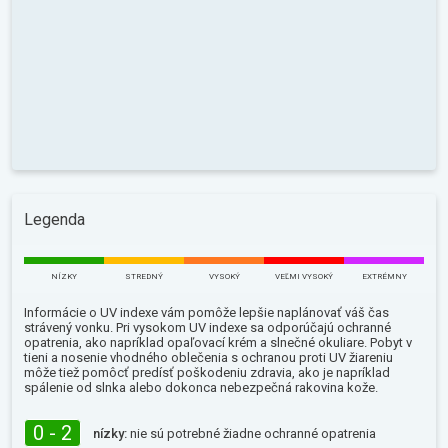
Legenda
NÍZKY
STREDNÝ
VYSOKÝ
VEĽMI VYSOKÝ
EXTRÉMNY
Informácie o UV indexe vám pomôže lepšie naplánovať váš čas
strávený vonku. Pri vysokom UV indexe sa odporúčajú ochranné
opatrenia, ako napríklad opaľovací krém a slnečné okuliare. Pobyt v
tieni a nosenie vhodného oblečenia s ochranou proti UV žiareniu
môže tiež pomôcť predísť poškodeniu zdravia, ako je napríklad
spálenie od slnka alebo dokonca nebezpečná rakovina kože.
0 - 2
nízky:
nie sú potrebné žiadne ochranné opatrenia