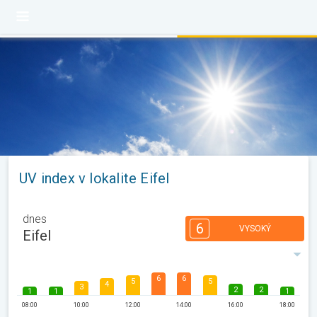
UV index v lokalite Eifel
dnes
6
VYSOKÝ
Eifel
6
6
5
5
4
3
2
2
1
1
1
08:00
10:00
12:00
14:00
16:00
18:00