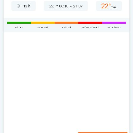
22°
13 h
06:10
21:07
max.
NÍZKY
STREDNÝ
VYSOKÝ
VEĽMI VYSOKÝ
EXTRÉMNY