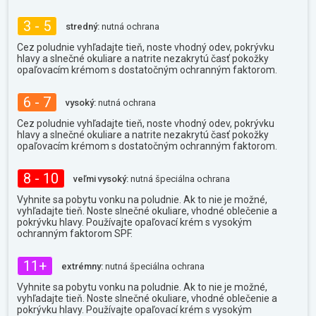
3 - 5
stredný:
nutná ochrana
Cez poludnie vyhľadajte tieň, noste vhodný odev, pokrývku
hlavy a slnečné okuliare a natrite nezakrytú časť pokožky
opaľovacím krémom s dostatočným ochranným faktorom.
6 - 7
vysoký:
nutná ochrana
Cez poludnie vyhľadajte tieň, noste vhodný odev, pokrývku
hlavy a slnečné okuliare a natrite nezakrytú časť pokožky
opaľovacím krémom s dostatočným ochranným faktorom.
8 - 10
veľmi vysoký:
nutná špeciálna ochrana
Vyhnite sa pobytu vonku na poludnie. Ak to nie je možné,
vyhľadajte tieň. Noste slnečné okuliare, vhodné oblečenie a
pokrývku hlavy. Používajte opaľovací krém s vysokým
ochranným faktorom SPF.
11+
extrémny:
nutná špeciálna ochrana
Vyhnite sa pobytu vonku na poludnie. Ak to nie je možné,
vyhľadajte tieň. Noste slnečné okuliare, vhodné oblečenie a
pokrývku hlavy. Používajte opaľovací krém s vysokým