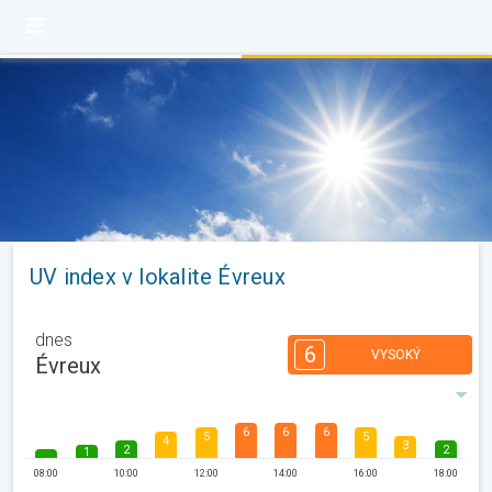
UV index v lokalite Évreux
dnes
6
VYSOKÝ
Évreux
6
6
6
5
5
4
3
2
2
1
08:00
10:00
12:00
14:00
16:00
18:00