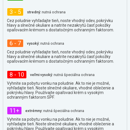
3 - 5
stredný:
nutná ochrana
Cez poludnie vyhľadajte tieň, noste vhodný odev, pokrývku
hlavy a slnečné okuliare a natrite nezakrytú časť pokožky
opaľovacím krémom s dostatočným ochranným faktorom.
6 - 7
vysoký:
nutná ochrana
Cez poludnie vyhľadajte tieň, noste vhodný odev, pokrývku
hlavy a slnečné okuliare a natrite nezakrytú časť pokožky
opaľovacím krémom s dostatočným ochranným faktorom.
8 - 10
veľmi vysoký:
nutná špeciálna ochrana
Vyhnite sa pobytu vonku na poludnie. Ak to nie je možné,
vyhľadajte tieň. Noste slnečné okuliare, vhodné oblečenie a
pokrývku hlavy. Používajte opaľovací krém s vysokým
ochranným faktorom SPF.
11+
extrémny:
nutná špeciálna ochrana
Vyhnite sa pobytu vonku na poludnie. Ak to nie je možné,
vyhľadajte tieň. Noste slnečné okuliare, vhodné oblečenie a
pokrývku hlavy. Používajte opaľovací krém s vysokým