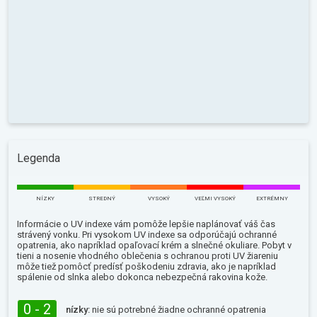
Legenda
NÍZKY
STREDNÝ
VYSOKÝ
VEĽMI VYSOKÝ
EXTRÉMNY
Informácie o UV indexe vám pomôže lepšie naplánovať váš čas
strávený vonku. Pri vysokom UV indexe sa odporúčajú ochranné
opatrenia, ako napríklad opaľovací krém a slnečné okuliare. Pobyt v
tieni a nosenie vhodného oblečenia s ochranou proti UV žiareniu
môže tiež pomôcť predísť poškodeniu zdravia, ako je napríklad
spálenie od slnka alebo dokonca nebezpečná rakovina kože.
0 - 2
nízky:
nie sú potrebné žiadne ochranné opatrenia