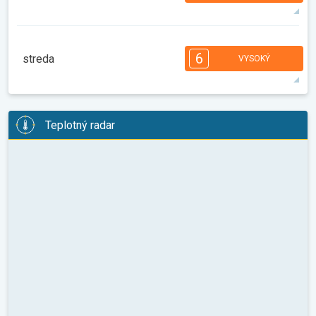
31°
14 h
06:40
21:20
max.
7
6
6
5
5
4
3
2
2
1
6
streda
VYSOKÝ
08:00
10:00
12:00
14:00
16:00
18:00
32°
14 h
06:41
21:18
max.
6
6
5
5
4
4
3
3
2
2
1
Teplotný radar
08:00
10:00
12:00
14:00
16:00
18:00
35°
14 h
06:43
21:16
max.