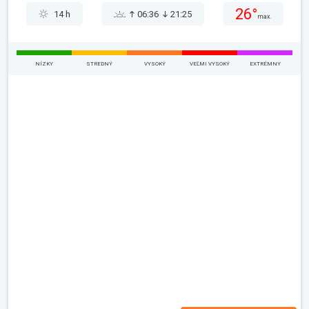
26°
14 h
06:36
21:25
max.
NÍZKY
STREDNÝ
VYSOKÝ
VEĽMI VYSOKÝ
EXTRÉMNY