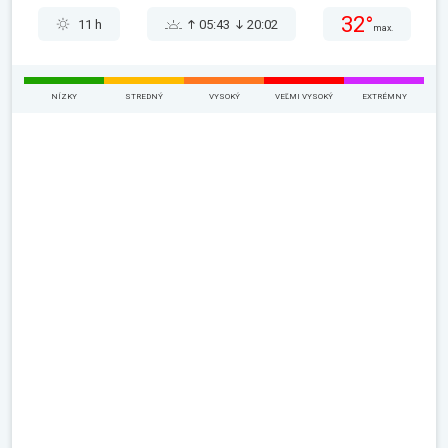
32°
11 h
05:43
20:02
max.
NÍZKY
STREDNÝ
VYSOKÝ
VEĽMI VYSOKÝ
EXTRÉMNY