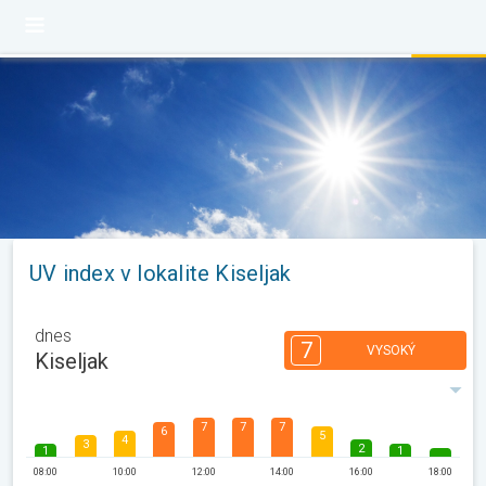
UV index v lokalite Kiseljak
dnes
7
VYSOKÝ
Kiseljak
7
7
7
6
5
4
3
2
1
1
08:00
10:00
12:00
14:00
16:00
18:00