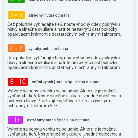
3 - 5
stredný:
nutná ochrana
Cez poludnie vyhľadajte tieň, noste vhodný odev, pokrývku
hlavy a slnečné okuliare a natrite nezakrytú časť pokožky
opaľovacím krémom s dostatočným ochranným faktorom.
6 - 7
vysoký:
nutná ochrana
Cez poludnie vyhľadajte tieň, noste vhodný odev, pokrývku
hlavy a slnečné okuliare a natrite nezakrytú časť pokožky
opaľovacím krémom s dostatočným ochranným faktorom.
8 - 10
veľmi vysoký:
nutná špeciálna ochrana
Vyhnite sa pobytu vonku na poludnie. Ak to nie je možné,
vyhľadajte tieň. Noste slnečné okuliare, vhodné oblečenie a
pokrývku hlavy. Používajte opaľovací krém s vysokým
ochranným faktorom SPF.
11+
extrémny:
nutná špeciálna ochrana
Vyhnite sa pobytu vonku na poludnie. Ak to nie je možné,
vyhľadajte tieň. Noste slnečné okuliare, vhodné oblečenie a