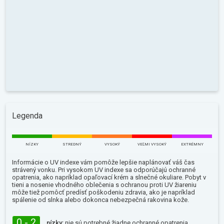
Legenda
NÍZKY
STREDNÝ
VYSOKÝ
VEĽMI VYSOKÝ
EXTRÉMNY
Informácie o UV indexe vám pomôže lepšie naplánovať váš čas
strávený vonku. Pri vysokom UV indexe sa odporúčajú ochranné
opatrenia, ako napríklad opaľovací krém a slnečné okuliare. Pobyt v
tieni a nosenie vhodného oblečenia s ochranou proti UV žiareniu
môže tiež pomôcť predísť poškodeniu zdravia, ako je napríklad
spálenie od slnka alebo dokonca nebezpečná rakovina kože.
0 - 2
nízky:
nie sú potrebné žiadne ochranné opatrenia