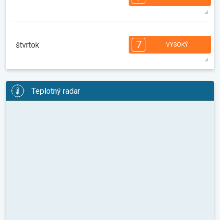
08:00
10:00
12:00
14:00
16:00
18:00
36°
14 h
05:46
19:58
max.
7
7
6
6
5
4
3
2
2
1
1
7
štvrtok
VYSOKÝ
08:00
10:00
12:00
14:00
16:00
18:00
33°
12 h
05:47
19:56
max.
7
7
6
6
5
5
4
3
2
2
1
Teplotný radar
08:00
10:00
12:00
14:00
16:00
18:00
30°
12 h
05:49
19:55
max.