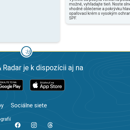
možné, vyhľadajte tieň. Noste sln
vhodné oblečenie a pokrývku hlav
opaľovací krém s vysokým ochr
SPF.
 Radar je k dispozícii aj na
by
Sociálne siete
grafií