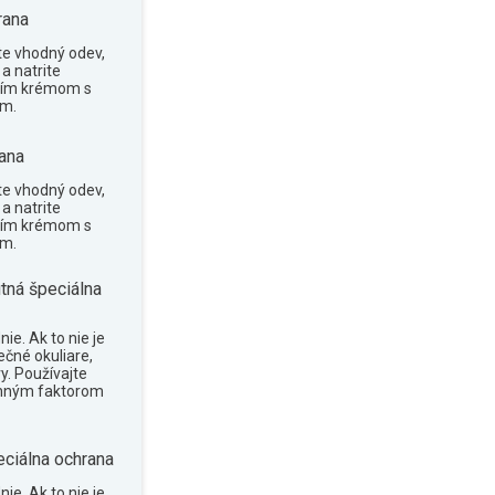
rana
te vhodný odev,
a natrite
cím krémom s
om.
ana
te vhodný odev,
a natrite
cím krémom s
om.
tná špeciálna
ie. Ak to nie je
ečné okuliare,
y. Používajte
anným faktorom
eciálna ochrana
ie. Ak to nie je