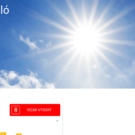
ló
8
VEĽMI VYSOKÝ