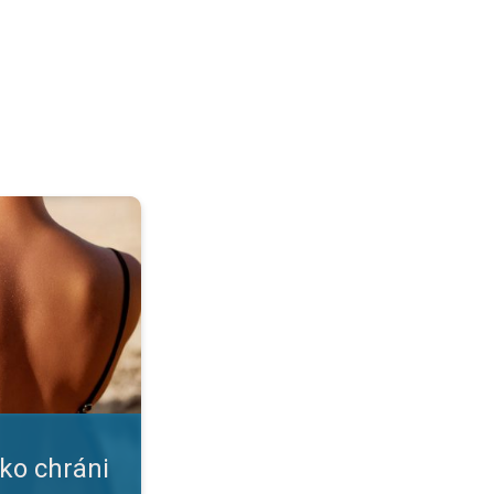
ožku?. Nástrahy leta a slnka. . .
ako chráni