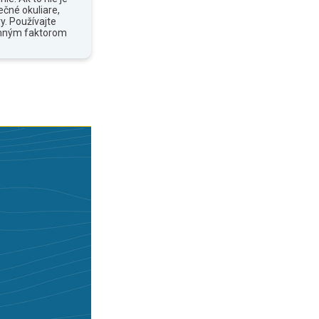
ečné okuliare,
y. Používajte
anným faktorom