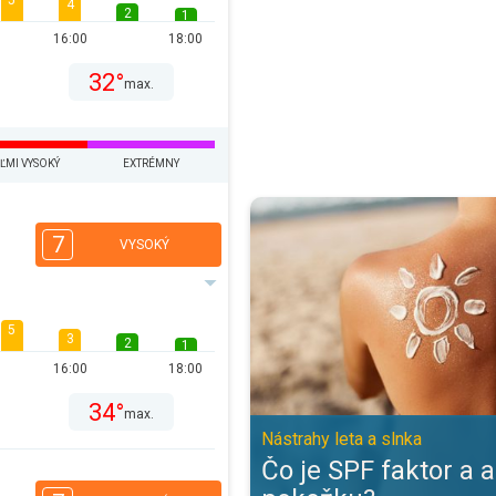
5
4
2
1
16:00
18:00
32°
max.
ĽMI VYSOKÝ
EXTRÉMNY
Čo je SPF faktor a ako chráni pok
7
VYSOKÝ
5
3
2
1
16:00
18:00
34°
max.
Nástrahy leta a slnka
Čo je SPF faktor a 