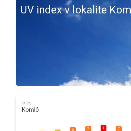
UV index v lokalite Kom
dnes
Komló
8
7
7
6