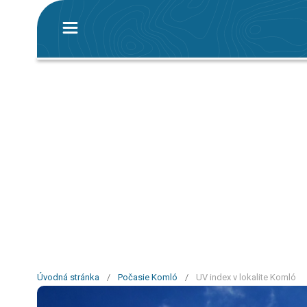
Úvodná stránka
/
Počasie Komló
/
UV index v lokalite Komló