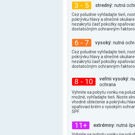
32°
max.
3 - 5
stredný:
nutná och
Cez poludnie vyhľadajte tieň, nos
pokrývku hlavy a slnečné okuliare 
nezakrytú časť pokožky opaľova
dostatočným ochranným faktor
6 - 7
vysoký:
nutná ochr
Cez poludnie vyhľadajte tieň, nos
pokrývku hlavy a slnečné okuliare 
nezakrytú časť pokožky opaľova
dostatočným ochranným faktor
veľmi vysoký:
nu
8 - 10
ochrana
Vyhnite sa pobytu vonku na poludn
možné, vyhľadajte tieň. Noste sln
vhodné oblečenie a pokrývku hlav
opaľovací krém s vysokým ochr
SPF.
11+
extrémny:
nutná šp
Vyhnite sa pobytu vonku na poludn