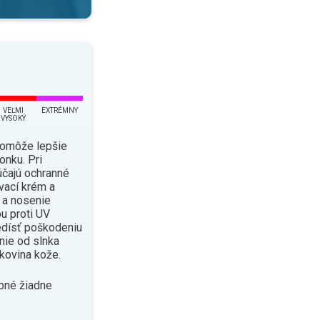
VEĽMI
EXTRÉMNY
VYSOKÝ
pomôže lepšie
onku. Pri
čajú ochranné
vací krém a
i a nosenie
u proti UV
edísť poškodeniu
enie od slnka
kovina kože.
bné žiadne