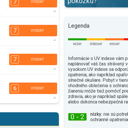
pokožku?
7
VYSOKÝ
5
Legenda
3
2
1
7
VYSOKÝ
16:00
18:00
35°
NÍZKY
STREDNÝ
VYSOKÝ
max.
5
3
2
1
Informácie o UV indexe vám 
7
VYSOKÝ
16:00
18:00
naplánovať váš čas strávený v
vysokom UV indexe sa odporú
31°
opatrenia, ako napríklad opaľo
max.
slnečné okuliare. Pobyt v tien
5
3
vhodného oblečenia s ochrano
2
1
6
VYSOKÝ
žiareniu môže tiež pomôcť pr
16:00
18:00
zdravia, ako je napríklad spál
31°
alebo dokonca nebezpečná ra
max.
5
3
2
1
nízky:
nie sú potre
0 - 2
ochranné opatrenia
16:00
18:00