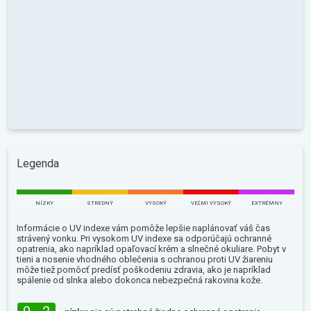
Legenda
NÍZKY
STREDNÝ
VYSOKÝ
VEĽMI VYSOKÝ
EXTRÉMNY
Informácie o UV indexe vám pomôže lepšie naplánovať váš čas
strávený vonku. Pri vysokom UV indexe sa odporúčajú ochranné
opatrenia, ako napríklad opaľovací krém a slnečné okuliare. Pobyt v
tieni a nosenie vhodného oblečenia s ochranou proti UV žiareniu
môže tiež pomôcť predísť poškodeniu zdravia, ako je napríklad
spálenie od slnka alebo dokonca nebezpečná rakovina kože.