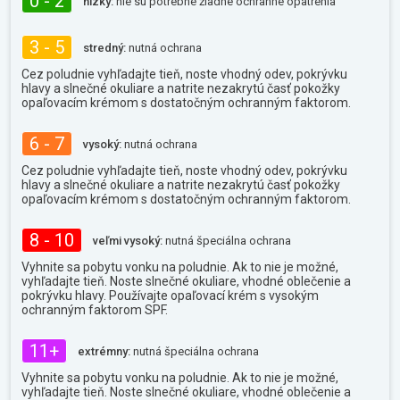
0 - 2
nízky:
nie sú potrebné žiadne ochranné opatrenia
3 - 5
stredný:
nutná ochrana
Cez poludnie vyhľadajte tieň, noste vhodný odev, pokrývku
hlavy a slnečné okuliare a natrite nezakrytú časť pokožky
opaľovacím krémom s dostatočným ochranným faktorom.
6 - 7
vysoký:
nutná ochrana
Cez poludnie vyhľadajte tieň, noste vhodný odev, pokrývku
hlavy a slnečné okuliare a natrite nezakrytú časť pokožky
opaľovacím krémom s dostatočným ochranným faktorom.
8 - 10
veľmi vysoký:
nutná špeciálna ochrana
Vyhnite sa pobytu vonku na poludnie. Ak to nie je možné,
vyhľadajte tieň. Noste slnečné okuliare, vhodné oblečenie a
pokrývku hlavy. Používajte opaľovací krém s vysokým
ochranným faktorom SPF.
11+
extrémny:
nutná špeciálna ochrana
Vyhnite sa pobytu vonku na poludnie. Ak to nie je možné,
vyhľadajte tieň. Noste slnečné okuliare, vhodné oblečenie a