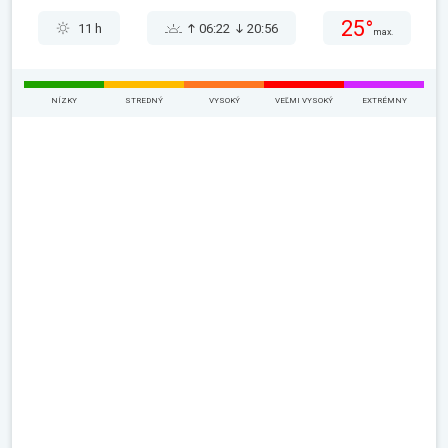
25°
11 h
06:22
20:56
max.
NÍZKY
STREDNÝ
VYSOKÝ
VEĽMI VYSOKÝ
EXTRÉMNY