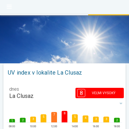
UV index v lokalite La Clusaz
dnes
8
VEĽMI VYSOKÝ
La Clusaz
8
7
5
5
4
3
3
3
2
2
1
08:00
10:00
12:00
14:00
16:00
18:00