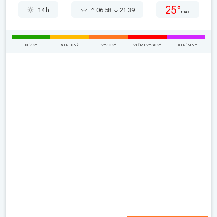
25°
14 h
06:58
21:39
max.
NÍZKY
STREDNÝ
VYSOKÝ
VEĽMI VYSOKÝ
EXTRÉMNY