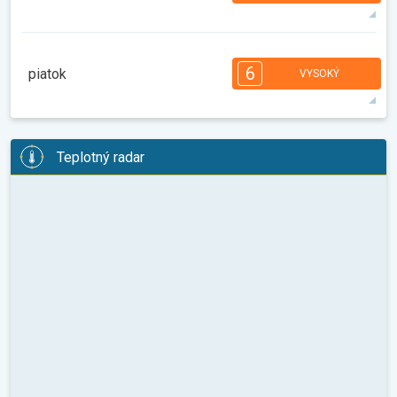
35°
13 h
07:02
21:34
max.
7
6
6
5
5
4
3
2
2
1
6
piatok
VYSOKÝ
08:00
10:00
12:00
14:00
16:00
18:00
28°
14 h
07:03
21:32
max.
6
6
6
5
5
4
4
3
2
2
1
Teplotný radar
08:00
10:00
12:00
14:00
16:00
18:00
25°
12 h
07:05
21:30
max.