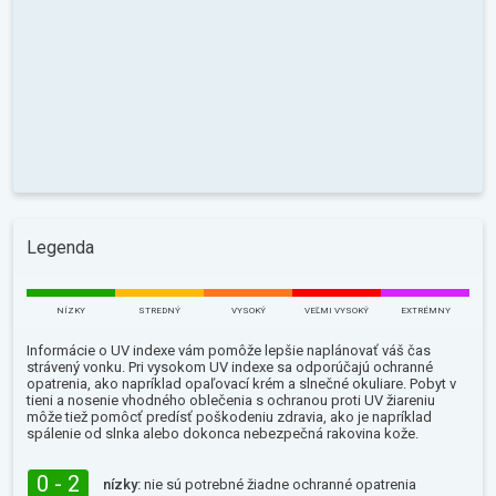
Legenda
NÍZKY
STREDNÝ
VYSOKÝ
VEĽMI VYSOKÝ
EXTRÉMNY
Informácie o UV indexe vám pomôže lepšie naplánovať váš čas
strávený vonku. Pri vysokom UV indexe sa odporúčajú ochranné
opatrenia, ako napríklad opaľovací krém a slnečné okuliare. Pobyt v
tieni a nosenie vhodného oblečenia s ochranou proti UV žiareniu
môže tiež pomôcť predísť poškodeniu zdravia, ako je napríklad
spálenie od slnka alebo dokonca nebezpečná rakovina kože.
0 - 2
nízky:
nie sú potrebné žiadne ochranné opatrenia