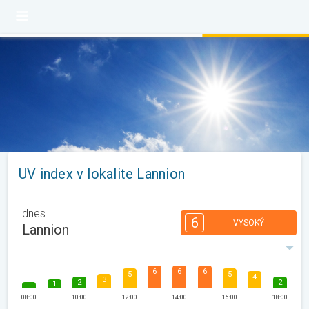
UV index v lokalite Lannion
dnes
6
VYSOKÝ
Lannion
6
6
6
5
5
4
3
2
2
1
08:00
10:00
12:00
14:00
16:00
18:00