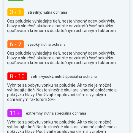
3 - 5
stredný:
nutná ochrana
Cez poludnie vyhľadajte tieň, noste vhodný odev, pokrývku
hlavy a slnečné okuliare a natrite nezakrytú časť pokožky
opaľovacím krémom s dostatočným ochranným faktorom.
6 - 7
vysoký:
nutná ochrana
Cez poludnie vyhľadajte tieň, noste vhodný odev, pokrývku
hlavy a slnečné okuliare a natrite nezakrytú časť pokožky
opaľovacím krémom s dostatočným ochranným faktorom.
8 - 10
veľmi vysoký:
nutná špeciálna ochrana
Vyhnite sa pobytu vonku na poludnie. Ak to nie je možné,
vyhľadajte tieň. Noste slnečné okuliare, vhodné oblečenie a
pokrývku hlavy. Používajte opaľovací krém s vysokým
ochranným faktorom SPF.
11+
extrémny:
nutná špeciálna ochrana
Vyhnite sa pobytu vonku na poludnie. Ak to nie je možné,
vyhľadajte tieň. Noste slnečné okuliare, vhodné oblečenie a
pokrývku hlavy. Používajte opaľovací krém s vysokým