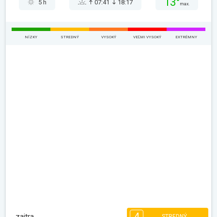
13°
5 h
07:41
18:17
max.
NÍZKY
STREDNÝ
VYSOKÝ
VEĽMI VYSOKÝ
EXTRÉMNY
4
zajtra
STREDNÝ