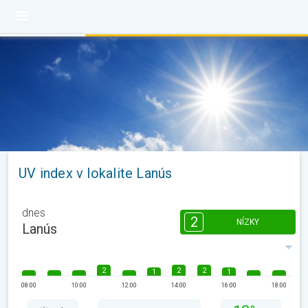
UV index v lokalite Lanús
dnes
2
NÍZKY
Lanús
2
2
2
1
1
08:00
10:00
12:00
14:00
16:00
18:00