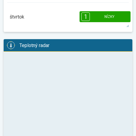
08:00
10:00
12:00
14:00
16:00
18:00
1
štvrtok
NÍZKY
9°
0 h
07:36
18:20
max.
1
08:00
10:00
12:00
14:00
16:00
18:00
Teplotný radar
12°
1 h
07:35
18:21
max.