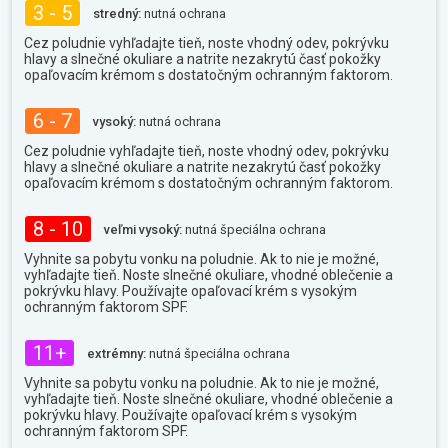
3 - 5
stredný:
nutná ochrana
Cez poludnie vyhľadajte tieň, noste vhodný odev, pokrývku
hlavy a slnečné okuliare a natrite nezakrytú časť pokožky
opaľovacím krémom s dostatočným ochranným faktorom.
6 - 7
vysoký:
nutná ochrana
Cez poludnie vyhľadajte tieň, noste vhodný odev, pokrývku
hlavy a slnečné okuliare a natrite nezakrytú časť pokožky
opaľovacím krémom s dostatočným ochranným faktorom.
8 - 10
veľmi vysoký:
nutná špeciálna ochrana
Vyhnite sa pobytu vonku na poludnie. Ak to nie je možné,
vyhľadajte tieň. Noste slnečné okuliare, vhodné oblečenie a
pokrývku hlavy. Používajte opaľovací krém s vysokým
ochranným faktorom SPF.
11+
extrémny:
nutná špeciálna ochrana
Vyhnite sa pobytu vonku na poludnie. Ak to nie je možné,
vyhľadajte tieň. Noste slnečné okuliare, vhodné oblečenie a
pokrývku hlavy. Používajte opaľovací krém s vysokým
ochranným faktorom SPF.