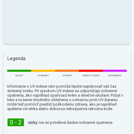
Legenda
NÍZKY
STREDNÝ
VYSOKÝ
VEĽMI VYSOKÝ
EXTRÉMNY
Informácie o UV indexe vám pomôže lepšie naplánovať váš čas
strávený vonku. Pri vysokom UV indexe sa odporúčajú ochranné
opatrenia, ako napríklad opaľovací krém a slnečné okuliare. Pobyt v
tieni a nosenie vhodného oblečenia s ochranou proti UV žiareniu
môže tiež pomôcť predísť poškodeniu zdravia, ako je napríklad
spálenie od slnka alebo dokonca nebezpečná rakovina kože.
0 - 2
nízky:
nie sú potrebné žiadne ochranné opatrenia