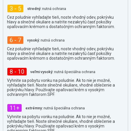
3 - 5
stredný:
nutná ochrana
Cez poludnie vyhľadajte tieň, noste vhodný odev, pokrývku
hlavy a slnečné okuliare a natrite nezakrytú časť pokožky
opaľovacím krémom s dostatočným ochranným faktorom.
6 - 7
vysoký:
nutná ochrana
Cez poludnie vyhľadajte tieň, noste vhodný odev, pokrývku
hlavy a slnečné okuliare a natrite nezakrytú časť pokožky
opaľovacím krémom s dostatočným ochranným faktorom.
8 - 10
veľmi vysoký:
nutná špeciálna ochrana
Vyhnite sa pobytu vonku na poludnie. Ak to nie je možné,
vyhľadajte tieň. Noste slnečné okuliare, vhodné oblečenie a
pokrývku hlavy. Používajte opaľovací krém s vysokým
ochranným faktorom SPF.
11+
extrémny:
nutná špeciálna ochrana
Vyhnite sa pobytu vonku na poludnie. Ak to nie je možné,
vyhľadajte tieň. Noste slnečné okuliare, vhodné oblečenie a
pokrývku hlavy. Používajte opaľovací krém s vysokým
ochranným faktorom SPF.