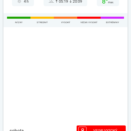
8°
4 h
05:19
20:09
max.
NÍZKY
STREDNÝ
VYSOKÝ
VEĽMI VYSOKÝ
EXTRÉMNY
8
sobota
VEĽMI VYSOKÝ