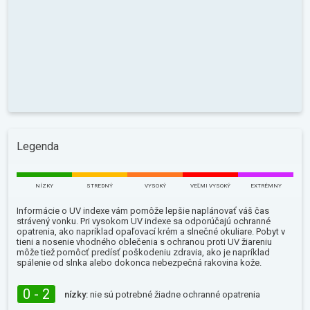
Legenda
NÍZKY
STREDNÝ
VYSOKÝ
VEĽMI VYSOKÝ
EXTRÉMNY
Informácie o UV indexe vám pomôže lepšie naplánovať váš čas
strávený vonku. Pri vysokom UV indexe sa odporúčajú ochranné
opatrenia, ako napríklad opaľovací krém a slnečné okuliare. Pobyt v
tieni a nosenie vhodného oblečenia s ochranou proti UV žiareniu
môže tiež pomôcť predísť poškodeniu zdravia, ako je napríklad
spálenie od slnka alebo dokonca nebezpečná rakovina kože.
0 - 2
nízky:
nie sú potrebné žiadne ochranné opatrenia