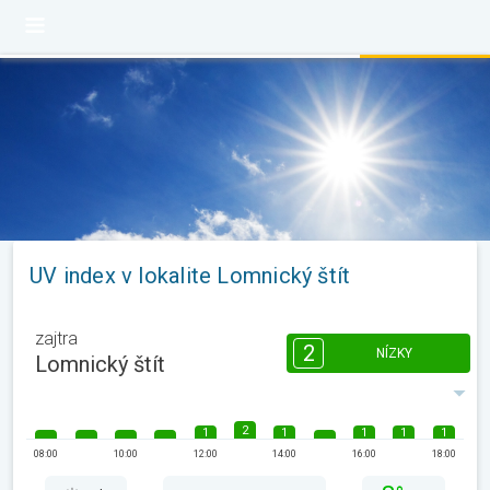
UV index v lokalite Lomnický štít
zajtra
2
NÍZKY
Lomnický štít
2
1
1
1
1
1
08:00
10:00
12:00
14:00
16:00
18:00