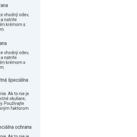
rana
te vhodný odev,
a natrite
cím krémom s
om.
ana
te vhodný odev,
a natrite
cím krémom s
om.
tná špeciálna
ie. Ak to nie je
ečné okuliare,
y. Používajte
anným faktorom
eciálna ochrana
ie. Ak to nie je