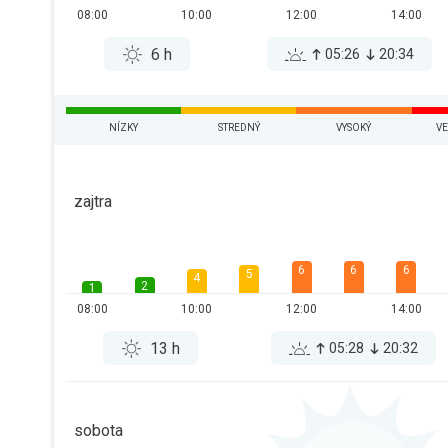
08:00
10:00
12:00
14:00
6 h
05:26
20:34
NÍZKY
STREDNÝ
VYSOKÝ
VE
zajtra
6
6
6
5
4
2
1
08:00
10:00
12:00
14:00
13 h
05:28
20:32
sobota