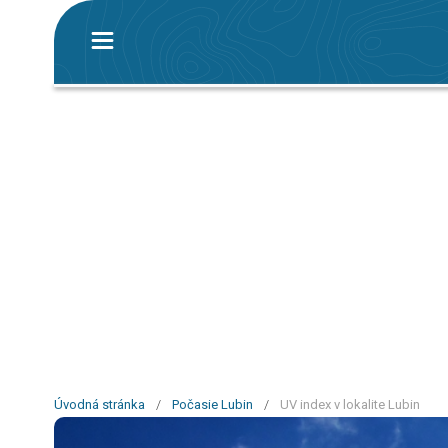
Úvodná stránka
/
Počasie Lubin
/
UV index v lokalite Lubin