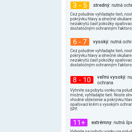
3 - 5
stredný:
nutná och
Cez poludnie vyhľadajte tieň, nos
pokrývku hlavy a slnečné okuliare 
nezakrytú časť pokožky opaľova
dostatočným ochranným faktor
6 - 7
vysoký:
nutná ochr
Cez poludnie vyhľadajte tieň, nos
pokrývku hlavy a slnečné okuliare 
nezakrytú časť pokožky opaľova
dostatočným ochranným faktor
veľmi vysoký:
nu
8 - 10
ochrana
Vyhnite sa pobytu vonku na poludn
možné, vyhľadajte tieň. Noste sln
vhodné oblečenie a pokrývku hlav
opaľovací krém s vysokým ochr
SPF.
11+
extrémny:
nutná šp
Vyhnite sa pobytu vonku na poludn