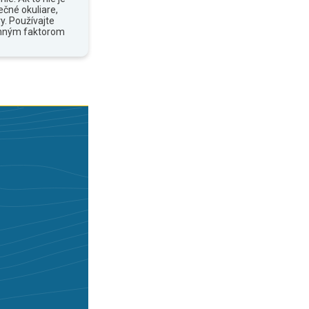
ečné okuliare,
y. Používajte
anným faktorom