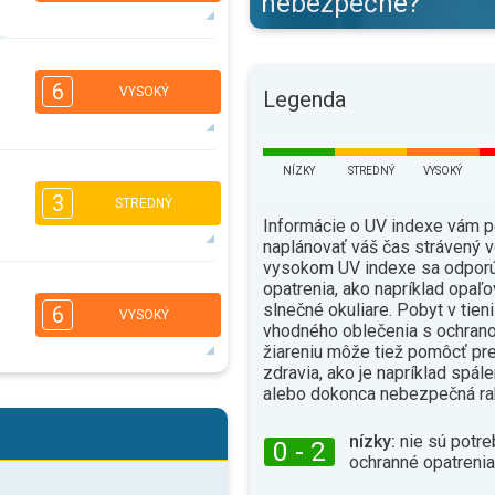
nebezpečné?
5
3
2
1
6
VYSOKÝ
Legenda
16:00
18:00
26°
max.
NÍZKY
STREDNÝ
VYSOKÝ
4
3
2
1
3
STREDNÝ
16:00
18:00
Informácie o UV indexe vám 
naplánovať váš čas strávený v
31°
max.
vysokom UV indexe sa odporú
3
3
2
opatrenia, ako napríklad opaľo
1
slnečné okuliare. Pobyt v tien
16:00
18:00
6
VYSOKÝ
vhodného oblečenia s ochrano
33°
žiareniu môže tiež pomôcť pr
max.
zdravia, ako je napríklad spál
alebo dokonca nebezpečná ra
4
3
2
1
16:00
18:00
nízky:
nie sú potre
0 - 2
ochranné opatrenia
25°
max.