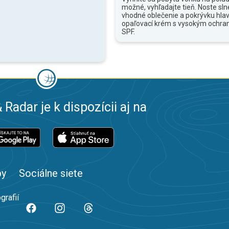
možné, vyhľadajte tieň. Noste sln
vhodné oblečenie a pokrývku hlav
opaľovací krém s vysokým ochr
SPF.
 Radar je k dispozícii aj na
by
Sociálne siete
grafií