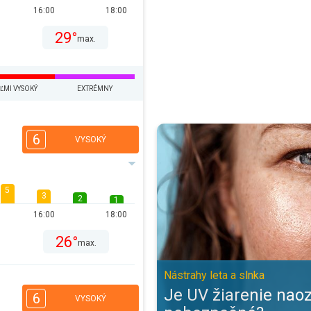
16:00
18:00
29°
max.
ĽMI VYSOKÝ
EXTRÉMNY
Je UV žiarenie naozaj také nebez
6
VYSOKÝ
5
3
2
1
16:00
18:00
26°
max.
Nástrahy leta a slnka
Je UV žiarenie naoz
6
VYSOKÝ