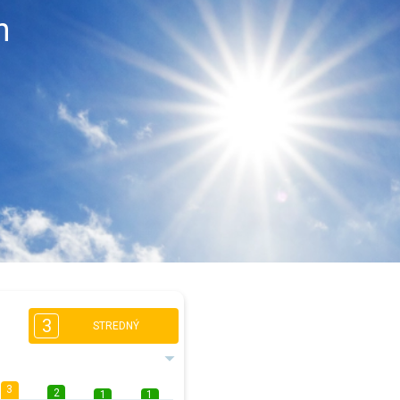
n
3
STREDNÝ
3
2
1
1