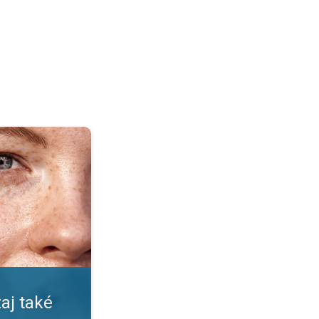
pečné?. Nástrahy leta a slnka. . .
aj také