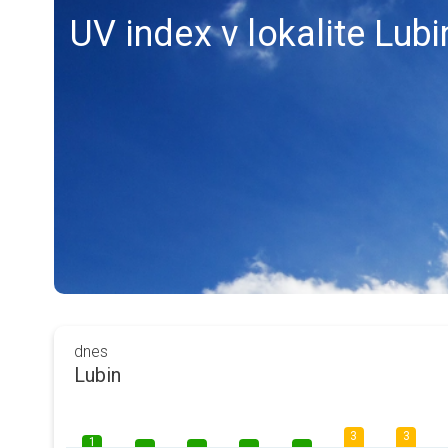
UV index v lokalite Lubi
dnes
Lubin
3
3
1