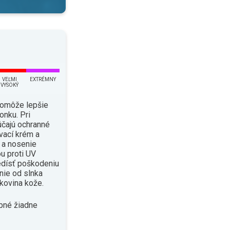
VEĽMI
EXTRÉMNY
VYSOKÝ
pomôže lepšie
onku. Pri
čajú ochranné
vací krém a
i a nosenie
u proti UV
edísť poškodeniu
enie od slnka
kovina kože.
bné žiadne