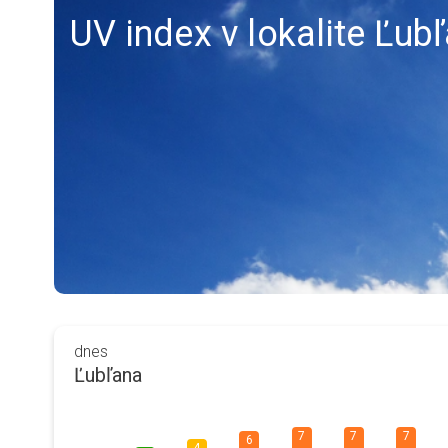
UV index v lokalite Ľub
dnes
Ľubľana
7
7
7
6