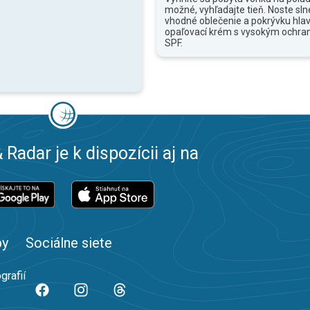
možné, vyhľadajte tieň. Noste sln
vhodné oblečenie a pokrývku hlav
opaľovací krém s vysokým ochr
SPF.
 Radar je k dispozícii aj na
by
Sociálne siete
grafií