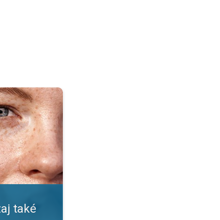
pečné?. Nástrahy leta a slnka. . .
aj také