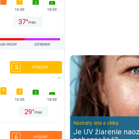
4
2
1
16:00
18:00
37°
max.
ĽMI VYSOKÝ
EXTRÉMNY
Je UV žiarenie naozaj také nebez
5
STREDNÝ
4
3
2
16:00
18:00
29°
max.
Nástrahy leta a slnka
Je UV žiarenie naoz
6
VYSOKÝ