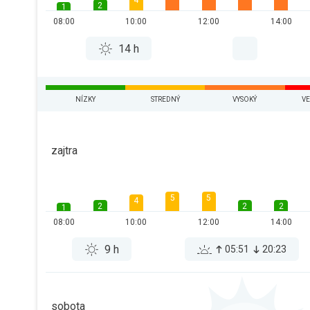
4
2
1
08:00
10:00
12:00
14:00
14 h
NÍZKY
STREDNÝ
VYSOKÝ
VE
zajtra
5
5
4
2
2
2
1
08:00
10:00
12:00
14:00
9 h
05:51
20:23
sobota