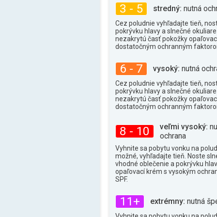
3 - 5
stredný:
nutná och
Cez poludnie vyhľadajte tieň, nos
pokrývku hlavy a slnečné okuliare 
nezakrytú časť pokožky opaľova
dostatočným ochranným faktor
6 - 7
vysoký:
nutná ochr
Cez poludnie vyhľadajte tieň, nos
pokrývku hlavy a slnečné okuliare 
nezakrytú časť pokožky opaľova
dostatočným ochranným faktor
veľmi vysoký:
nu
8 - 10
ochrana
Vyhnite sa pobytu vonku na poludn
možné, vyhľadajte tieň. Noste sln
vhodné oblečenie a pokrývku hlav
opaľovací krém s vysokým ochr
SPF.
11+
extrémny:
nutná šp
Vyhnite sa pobytu vonku na poludn