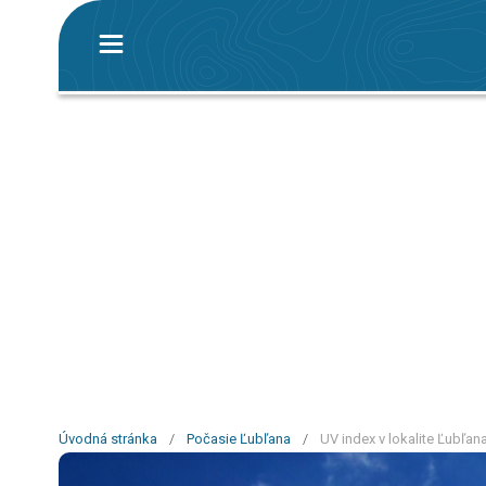
Úvodná stránka
/
Počasie Ľubľana
/
UV index v lokalite Ľubľan