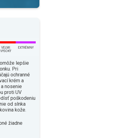
VEĽMI
EXTRÉMNY
VYSOKÝ
pomôže lepšie
onku. Pri
čajú ochranné
vací krém a
i a nosenie
u proti UV
edísť poškodeniu
enie od slnka
kovina kože.
bné žiadne