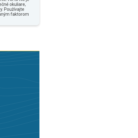
ečné okuliare,
y. Používajte
anným faktorom