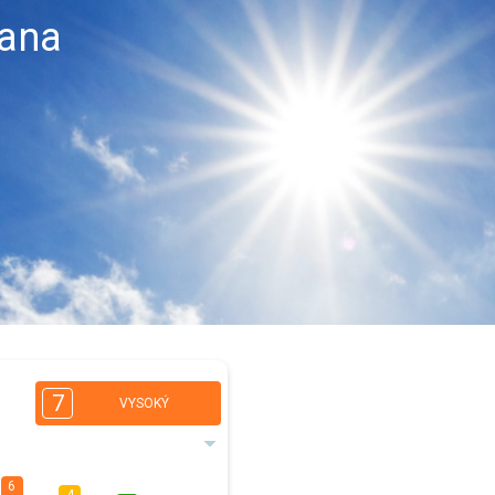
ľana
7
VYSOKÝ
6