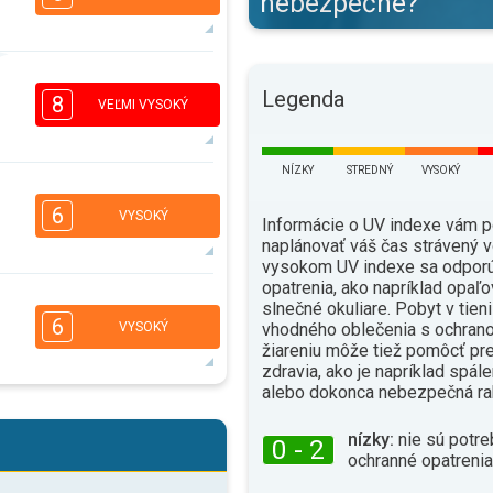
nebezpečné?
4
3
2
1
Legenda
8
VEĽMI VYSOKÝ
16:00
18:00
31°
max.
NÍZKY
STREDNÝ
VYSOKÝ
6
4
2
1
6
VYSOKÝ
Informácie o UV indexe vám 
16:00
18:00
naplánovať váš čas strávený v
vysokom UV indexe sa odporú
34°
max.
opatrenia, ako napríklad opaľo
5
slnečné okuliare. Pobyt v tien
1
6
vhodného oblečenia s ochrano
VYSOKÝ
16:00
18:00
žiareniu môže tiež pomôcť pr
zdravia, ako je napríklad spál
34°
max.
alebo dokonca nebezpečná ra
5
3
2
1
nízky:
nie sú potre
0 - 2
16:00
18:00
ochranné opatrenia
30°
max.