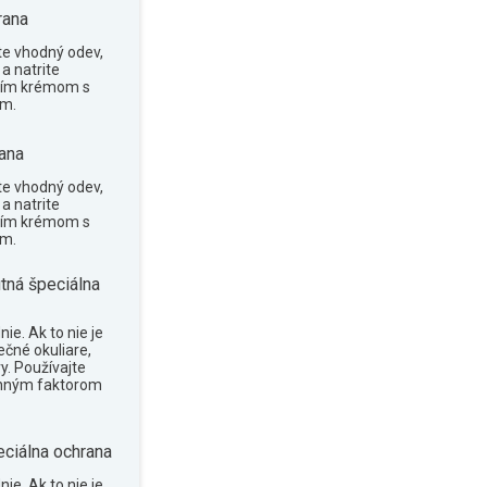
rana
te vhodný odev,
a natrite
cím krémom s
om.
ana
te vhodný odev,
a natrite
cím krémom s
om.
tná špeciálna
ie. Ak to nie je
ečné okuliare,
y. Používajte
anným faktorom
eciálna ochrana
ie. Ak to nie je