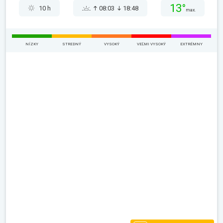
13°
10 h
08:03
18:48
max.
NÍZKY
STREDNÝ
VYSOKÝ
VEĽMI VYSOKÝ
EXTRÉMNY