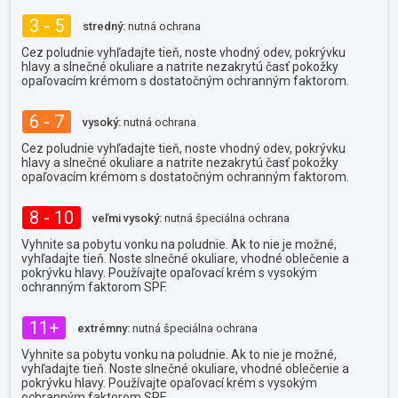
3 - 5
stredný:
nutná ochrana
Cez poludnie vyhľadajte tieň, noste vhodný odev, pokrývku
hlavy a slnečné okuliare a natrite nezakrytú časť pokožky
opaľovacím krémom s dostatočným ochranným faktorom.
6 - 7
vysoký:
nutná ochrana
Cez poludnie vyhľadajte tieň, noste vhodný odev, pokrývku
hlavy a slnečné okuliare a natrite nezakrytú časť pokožky
opaľovacím krémom s dostatočným ochranným faktorom.
8 - 10
veľmi vysoký:
nutná špeciálna ochrana
Vyhnite sa pobytu vonku na poludnie. Ak to nie je možné,
vyhľadajte tieň. Noste slnečné okuliare, vhodné oblečenie a
pokrývku hlavy. Používajte opaľovací krém s vysokým
ochranným faktorom SPF.
11+
extrémny:
nutná špeciálna ochrana
Vyhnite sa pobytu vonku na poludnie. Ak to nie je možné,
vyhľadajte tieň. Noste slnečné okuliare, vhodné oblečenie a
pokrývku hlavy. Používajte opaľovací krém s vysokým
ochranným faktorom SPF.