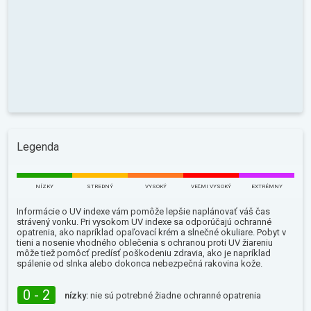
Legenda
NÍZKY
STREDNÝ
VYSOKÝ
VEĽMI VYSOKÝ
EXTRÉMNY
Informácie o UV indexe vám pomôže lepšie naplánovať váš čas
strávený vonku. Pri vysokom UV indexe sa odporúčajú ochranné
opatrenia, ako napríklad opaľovací krém a slnečné okuliare. Pobyt v
tieni a nosenie vhodného oblečenia s ochranou proti UV žiareniu
môže tiež pomôcť predísť poškodeniu zdravia, ako je napríklad
spálenie od slnka alebo dokonca nebezpečná rakovina kože.
0 - 2
nízky:
nie sú potrebné žiadne ochranné opatrenia