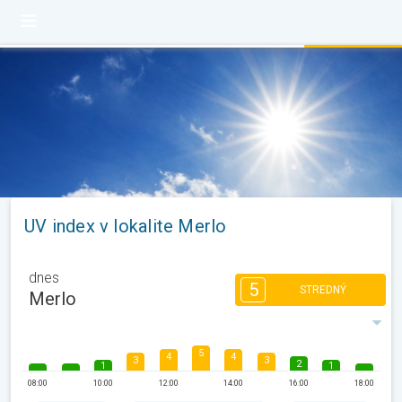
UV index v lokalite Merlo
dnes
5
STREDNÝ
Merlo
5
4
4
3
3
2
1
1
08:00
10:00
12:00
14:00
16:00
18:00