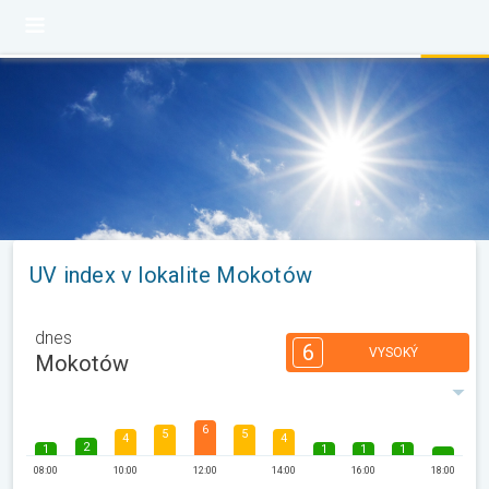
UV index v lokalite Mokotów
dnes
6
VYSOKÝ
Mokotów
6
5
5
4
4
2
1
1
1
1
08:00
10:00
12:00
14:00
16:00
18:00