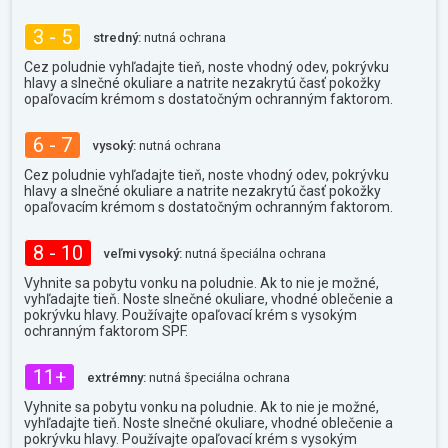
3 - 5
stredný:
nutná ochrana
Cez poludnie vyhľadajte tieň, noste vhodný odev, pokrývku
hlavy a slnečné okuliare a natrite nezakrytú časť pokožky
opaľovacím krémom s dostatočným ochranným faktorom.
6 - 7
vysoký:
nutná ochrana
Cez poludnie vyhľadajte tieň, noste vhodný odev, pokrývku
hlavy a slnečné okuliare a natrite nezakrytú časť pokožky
opaľovacím krémom s dostatočným ochranným faktorom.
8 - 10
veľmi vysoký:
nutná špeciálna ochrana
Vyhnite sa pobytu vonku na poludnie. Ak to nie je možné,
vyhľadajte tieň. Noste slnečné okuliare, vhodné oblečenie a
pokrývku hlavy. Používajte opaľovací krém s vysokým
ochranným faktorom SPF.
11+
extrémny:
nutná špeciálna ochrana
Vyhnite sa pobytu vonku na poludnie. Ak to nie je možné,
vyhľadajte tieň. Noste slnečné okuliare, vhodné oblečenie a
pokrývku hlavy. Používajte opaľovací krém s vysokým