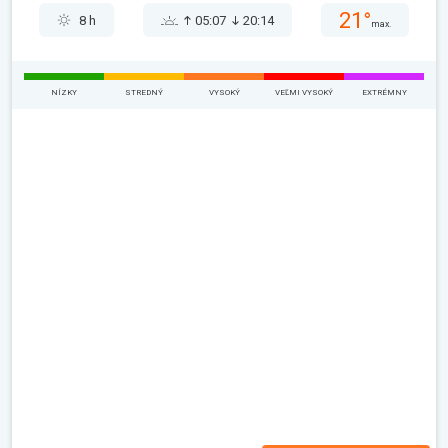
21°
8 h
05:07
20:14
max.
NÍZKY
STREDNÝ
VYSOKÝ
VEĽMI VYSOKÝ
EXTRÉMNY