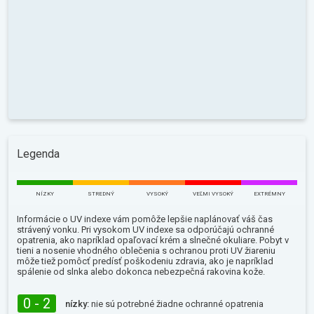
Legenda
NÍZKY
STREDNÝ
VYSOKÝ
VEĽMI VYSOKÝ
EXTRÉMNY
Informácie o UV indexe vám pomôže lepšie naplánovať váš čas
strávený vonku. Pri vysokom UV indexe sa odporúčajú ochranné
opatrenia, ako napríklad opaľovací krém a slnečné okuliare. Pobyt v
tieni a nosenie vhodného oblečenia s ochranou proti UV žiareniu
môže tiež pomôcť predísť poškodeniu zdravia, ako je napríklad
spálenie od slnka alebo dokonca nebezpečná rakovina kože.
0 - 2
nízky:
nie sú potrebné žiadne ochranné opatrenia