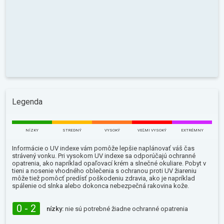
Legenda
NÍZKY
STREDNÝ
VYSOKÝ
VEĽMI VYSOKÝ
EXTRÉMNY
Informácie o UV indexe vám pomôže lepšie naplánovať váš čas
strávený vonku. Pri vysokom UV indexe sa odporúčajú ochranné
opatrenia, ako napríklad opaľovací krém a slnečné okuliare. Pobyt v
tieni a nosenie vhodného oblečenia s ochranou proti UV žiareniu
môže tiež pomôcť predísť poškodeniu zdravia, ako je napríklad
spálenie od slnka alebo dokonca nebezpečná rakovina kože.
0 - 2
nízky:
nie sú potrebné žiadne ochranné opatrenia