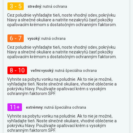
3 - 5
stredný:
nutná ochrana
Cez poludnie vyhľadajte tieň, noste vhodný odev, pokrývku
hlavy a slnečné okuliare a natrite nezakrytú časť pokožky
opaľovacím krémom s dostatočným ochranným faktorom.
6 - 7
vysoký:
nutná ochrana
Cez poludnie vyhľadajte tieň, noste vhodný odev, pokrývku
hlavy a slnečné okuliare a natrite nezakrytú časť pokožky
opaľovacím krémom s dostatočným ochranným faktorom.
8 - 10
veľmi vysoký:
nutná špeciálna ochrana
Vyhnite sa pobytu vonku na poludnie. Ak to nie je možné,
vyhľadajte tieň. Noste slnečné okuliare, vhodné oblečenie a
pokrývku hlavy. Používajte opaľovací krém s vysokým
ochranným faktorom SPF.
11+
extrémny:
nutná špeciálna ochrana
Vyhnite sa pobytu vonku na poludnie. Ak to nie je možné,
vyhľadajte tieň. Noste slnečné okuliare, vhodné oblečenie a
pokrývku hlavy. Používajte opaľovací krém s vysokým
ochranným faktorom SPF.