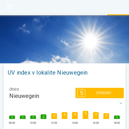
UV index v lokalite Nieuwegein
dnes
5
STREDNÝ
Nieuwegein
5
4
4
4
3
3
2
1
1
1
1
08:00
10:00
12:00
14:00
16:00
18:00