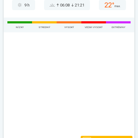
22°
9 h
06:08
21:21
max.
NÍZKY
STREDNÝ
VYSOKÝ
VEĽMI VYSOKÝ
EXTRÉMNY