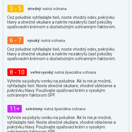
3 - 5
stredný:
nutná ochrana
Cez poludnie vyhľadajte tieň, noste vhodný odev, pokrývku
hlavy a slnečné okuliare a natrite nezakrytú časť pokožky
opaľovacím krémom s dostatočným ochranným faktorom.
6 - 7
vysoký:
nutná ochrana
Cez poludnie vyhľadajte tieň, noste vhodný odev, pokrývku
hlavy a slnečné okuliare a natrite nezakrytú časť pokožky
opaľovacím krémom s dostatočným ochranným faktorom.
8 - 10
veľmi vysoký:
nutná špeciálna ochrana
Vyhnite sa pobytu vonku na poludnie. Ak to nie je možné,
vyhľadajte tieň. Noste slnečné okuliare, vhodné oblečenie a
pokrývku hlavy. Používajte opaľovací krém s vysokým
ochranným faktorom SPF.
11+
extrémny:
nutná špeciálna ochrana
Vyhnite sa pobytu vonku na poludnie. Ak to nie je možné,
vyhľadajte tieň. Noste slnečné okuliare, vhodné oblečenie a
pokrývku hlavy. Používajte opaľovací krém s vysokým
ochranným faktorom SPF.