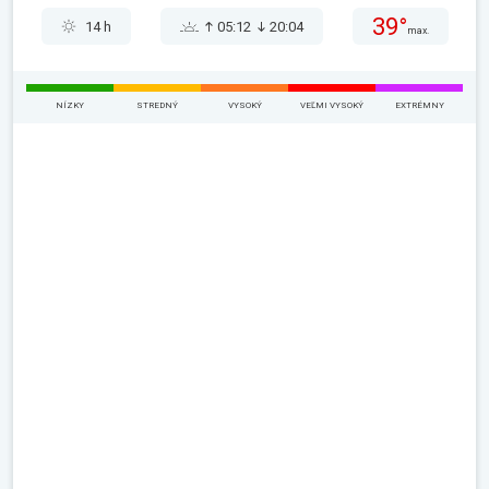
39°
14 h
05:12
20:04
max.
NÍZKY
STREDNÝ
VYSOKÝ
VEĽMI VYSOKÝ
EXTRÉMNY