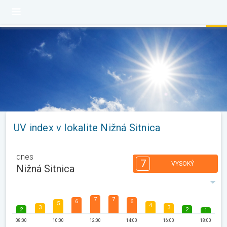
UV index v lokalite Nižná Sitnica
dnes
7
VYSOKÝ
Nižná Sitnica
7
7
6
6
5
4
3
3
2
2
1
08:00
10:00
12:00
14:00
16:00
18:00