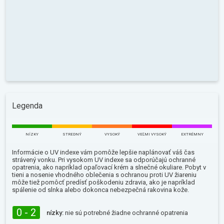
Legenda
NÍZKY
STREDNÝ
VYSOKÝ
VEĽMI VYSOKÝ
EXTRÉMNY
Informácie o UV indexe vám pomôže lepšie naplánovať váš čas
strávený vonku. Pri vysokom UV indexe sa odporúčajú ochranné
opatrenia, ako napríklad opaľovací krém a slnečné okuliare. Pobyt v
tieni a nosenie vhodného oblečenia s ochranou proti UV žiareniu
môže tiež pomôcť predísť poškodeniu zdravia, ako je napríklad
spálenie od slnka alebo dokonca nebezpečná rakovina kože.
0 - 2
nízky:
nie sú potrebné žiadne ochranné opatrenia