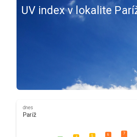
UV index v lokalite Parí
dnes
Paríž
7
6
5