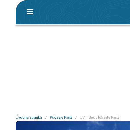
Úvodná stránka
/
Počasie Paríž
/
UV index v lokalite Paríž