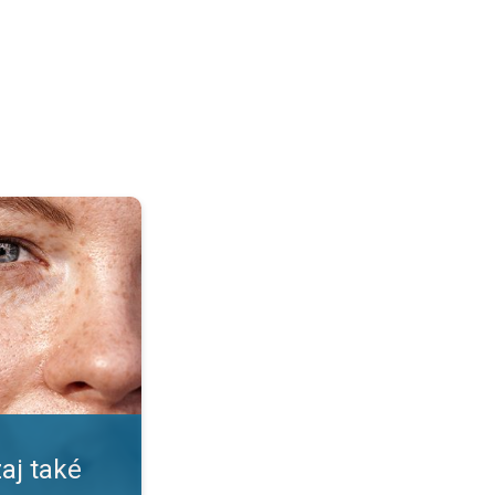
pečné?. Nástrahy leta a slnka. . .
aj také