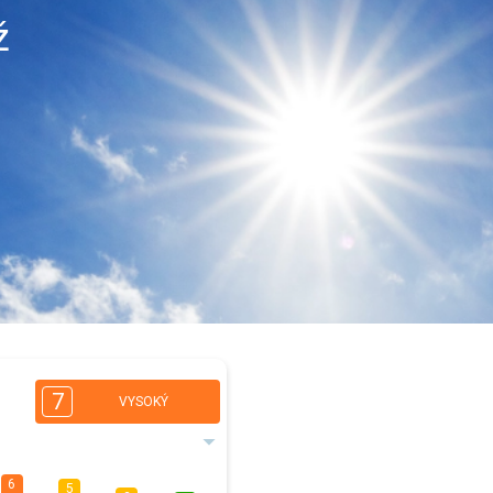
ž
7
VYSOKÝ
6
5