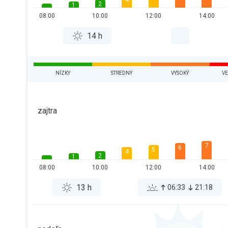
4
2
1
08:00
10:00
12:00
14:00
14 h
NÍZKY
STREDNÝ
VYSOKÝ
VE
zajtra
7
6
5
4
2
1
08:00
10:00
12:00
14:00
13 h
06:33
21:18