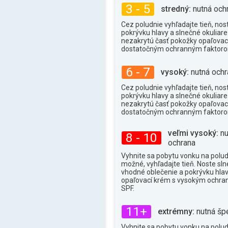
37°
max.
3 - 5
stredný:
nutná och
Cez poludnie vyhľadajte tieň, nos
pokrývku hlavy a slnečné okuliare 
nezakrytú časť pokožky opaľova
dostatočným ochranným faktor
6 - 7
vysoký:
nutná ochr
Cez poludnie vyhľadajte tieň, nos
pokrývku hlavy a slnečné okuliare 
nezakrytú časť pokožky opaľova
dostatočným ochranným faktor
veľmi vysoký:
nu
8 - 10
ochrana
Vyhnite sa pobytu vonku na poludn
možné, vyhľadajte tieň. Noste sln
vhodné oblečenie a pokrývku hlav
opaľovací krém s vysokým ochr
SPF.
11+
extrémny:
nutná šp
Vyhnite sa pobytu vonku na poludn