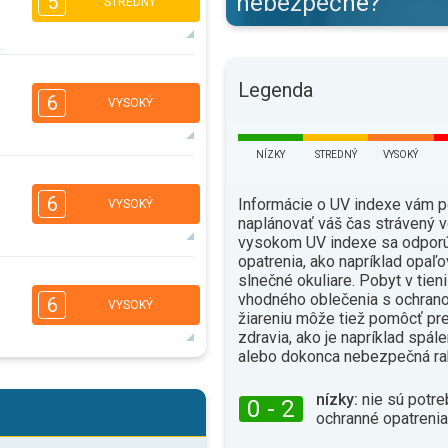
nebezpečné?
5
STREDNÝ
5
4
3
2
Legenda
6
VYSOKÝ
16:00
18:00
34°
max.
NÍZKY
STREDNÝ
VYSOKÝ
6
4
3
2
6
Informácie o UV indexe vám 
VYSOKÝ
16:00
18:00
naplánovať váš čas strávený v
vysokom UV indexe sa odporú
31°
max.
opatrenia, ako napríklad opaľo
5
slnečné okuliare. Pobyt v tien
4
3
2
vhodného oblečenia s ochrano
6
VYSOKÝ
16:00
18:00
žiareniu môže tiež pomôcť pr
zdravia, ako je napríklad spál
34°
max.
alebo dokonca nebezpečná ra
5
4
3
2
nízky:
nie sú potre
0 - 2
16:00
18:00
ochranné opatrenia