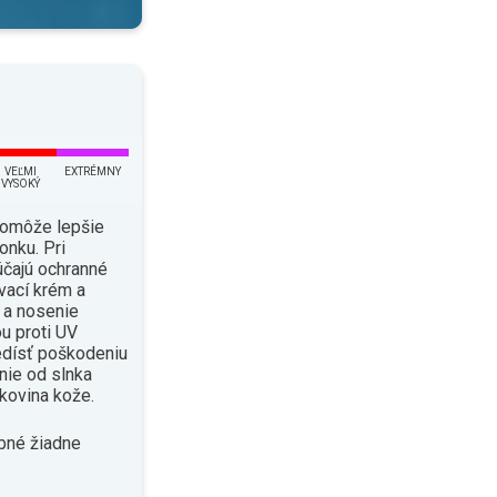
VEĽMI
EXTRÉMNY
VYSOKÝ
pomôže lepšie
onku. Pri
čajú ochranné
vací krém a
i a nosenie
u proti UV
edísť poškodeniu
enie od slnka
kovina kože.
bné žiadne