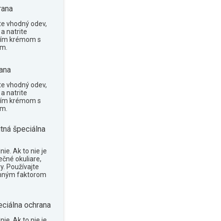
rana
te vhodný odev,
a natrite
cím krémom s
om.
ana
te vhodný odev,
a natrite
cím krémom s
om.
tná špeciálna
ie. Ak to nie je
ečné okuliare,
y. Používajte
anným faktorom
eciálna ochrana
ie. Ak to nie je