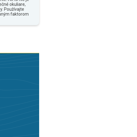
ečné okuliare,
y. Používajte
anným faktorom