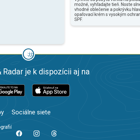
možné, vyhľadajte tieň. Noste sln
vhodné oblečenie a pokrývku hlav
opaľovací krém s vysokým ochr
SPF.
 Radar je k dispozícii aj na
by
Sociálne siete
grafií