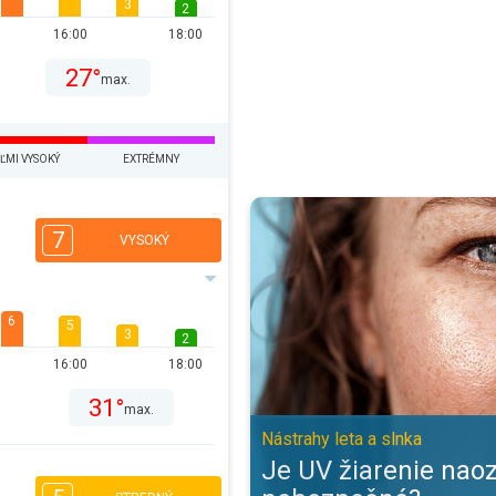
3
2
16:00
18:00
27°
max.
ĽMI VYSOKÝ
EXTRÉMNY
Je UV žiarenie naozaj také nebez
7
VYSOKÝ
6
5
3
2
16:00
18:00
31°
max.
Nástrahy leta a slnka
Je UV žiarenie naoz