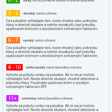
0 - 2
nízky:
nie sú potrebné žiadne ochranné opatrenia
3 - 5
stredný:
nutná ochrana
Cez poludnie vyhľadajte tieň, noste vhodný odev, pokrývku
hlavy a slnečné okuliare a natrite nezakrytú časť pokožky
opaľovacím krémom s dostatočným ochranným faktorom.
6 - 7
vysoký:
nutná ochrana
Cez poludnie vyhľadajte tieň, noste vhodný odev, pokrývku
hlavy a slnečné okuliare a natrite nezakrytú časť pokožky
opaľovacím krémom s dostatočným ochranným faktorom.
8 - 10
veľmi vysoký:
nutná špeciálna ochrana
Vyhnite sa pobytu vonku na poludnie. Ak to nie je možné,
vyhľadajte tieň. Noste slnečné okuliare, vhodné oblečenie a
pokrývku hlavy. Používajte opaľovací krém s vysokým
ochranným faktorom SPF.
11+
extrémny:
nutná špeciálna ochrana
Vyhnite sa pobytu vonku na poludnie. Ak to nie je možné,
vyhľadajte tieň. Noste slnečné okuliare, vhodné oblečenie a