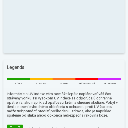
Legenda
NÍZKY
STREDNÝ
VYSOKÝ
VEĽMI VYSOKÝ
EXTRÉMNY
Informácie o UV indexe vám pomôže lepšie naplánovať váš čas
strávený vonku. Pri vysokom UV indexe sa odporúčajú ochranné
opatrenia, ako napríklad opaľovací krém a slnečné okuliare. Pobyt v
tieni a nosenie vhodného oblečenia s ochranou proti UV žiareniu
môže tiež pomôcť predísť poškodeniu zdravia, ako je napríklad
spálenie od slnka alebo dokonca nebezpečná rakovina kože.