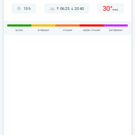
30°
13 h
06:25
20:40
max.
NÍZKY
STREDNÝ
VYSOKÝ
VEĽMI VYSOKÝ
EXTRÉMNY