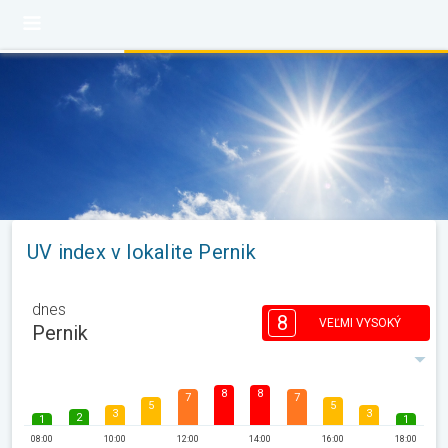
UV index v lokalite Pernik
dnes
8
VEĽMI VYSOKÝ
Pernik
8
8
7
7
5
5
3
3
2
1
1
08:00
10:00
12:00
14:00
16:00
18:00