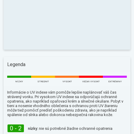
Legenda
NÍZKY
STREDNÝ
VYSOKÝ
VEĽMI VYSOKÝ
EXTRÉMNY
Informácie o UV indexe vám pomôže lepšie naplánovať váš čas
strávený vonku. Pri vysokom UV indexe sa odporúčajú ochranné
opatrenia, ako napríklad opaľovací krém a slnečné okuliare. Pobyt v
tieni a nosenie vhodného oblečenia s ochranou proti UV žiareniu
môže tiež pomôcť predísť poškodeniu zdravia, ako je napríklad
spálenie od slnka alebo dokonca nebezpečná rakovina kože.
0 - 2
nízky:
nie sú potrebné žiadne ochranné opatrenia