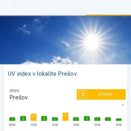
UV index v lokalite Prešov
dnes
5
STREDNÝ
Prešov
5
4
2
2
2
1
1
1
1
1
08:00
10:00
12:00
14:00
16:00
18:00