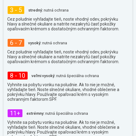
3 - 5
stredný:
nutná ochrana
Cez poludnie vyhľadajte tieň, noste vhodný odev, pokrývku
hlavy a slnečné okuliare a natrite nezakrytú časť pokožky
opaľovacím krémom s dostatočným ochranným faktorom.
6 - 7
vysoký:
nutná ochrana
Cez poludnie vyhľadajte tieň, noste vhodný odev, pokrývku
hlavy a slnečné okuliare a natrite nezakrytú časť pokožky
opaľovacím krémom s dostatočným ochranným faktorom.
8 - 10
veľmi vysoký:
nutná špeciálna ochrana
Vyhnite sa pobytu vonku na poludnie. Ak to nie je možné,
vyhľadajte tieň. Noste slnečné okuliare, vhodné oblečenie a
pokrývku hlavy. Používajte opaľovací krém s vysokým
ochranným faktorom SPF.
11+
extrémny:
nutná špeciálna ochrana
Vyhnite sa pobytu vonku na poludnie. Ak to nie je možné,
vyhľadajte tieň. Noste slnečné okuliare, vhodné oblečenie a
pokrývku hlavy. Používajte opaľovací krém s vysokým