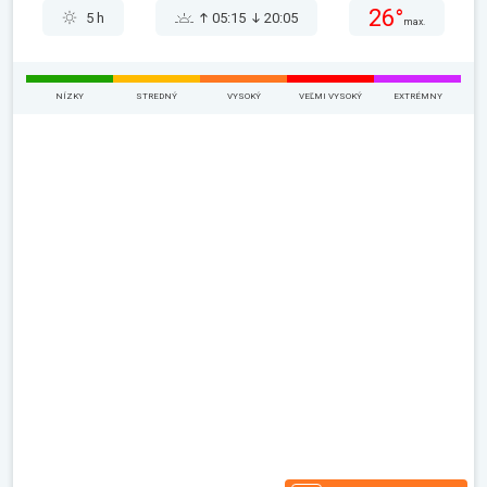
26°
5 h
05:15
20:05
max.
NÍZKY
STREDNÝ
VYSOKÝ
VEĽMI VYSOKÝ
EXTRÉMNY