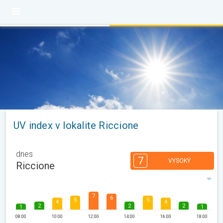
UV index v lokalite Riccione
dnes
7
VYSOKÝ
Riccione
7
6
5
5
4
4
2
2
2
1
1
08:00
10:00
12:00
14:00
16:00
18:00