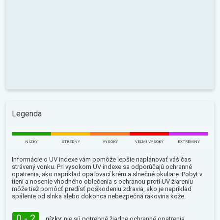
Legenda
NÍZKY
STREDNÝ
VYSOKÝ
VEĽMI VYSOKÝ
EXTRÉMNY
Informácie o UV indexe vám pomôže lepšie naplánovať váš čas
strávený vonku. Pri vysokom UV indexe sa odporúčajú ochranné
opatrenia, ako napríklad opaľovací krém a slnečné okuliare. Pobyt v
tieni a nosenie vhodného oblečenia s ochranou proti UV žiareniu
môže tiež pomôcť predísť poškodeniu zdravia, ako je napríklad
spálenie od slnka alebo dokonca nebezpečná rakovina kože.
0 - 2
nízky:
nie sú potrebné žiadne ochranné opatrenia