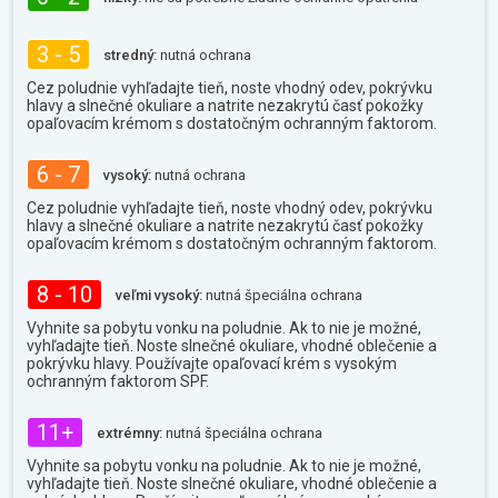
3 - 5
stredný:
nutná ochrana
Cez poludnie vyhľadajte tieň, noste vhodný odev, pokrývku
hlavy a slnečné okuliare a natrite nezakrytú časť pokožky
opaľovacím krémom s dostatočným ochranným faktorom.
6 - 7
vysoký:
nutná ochrana
Cez poludnie vyhľadajte tieň, noste vhodný odev, pokrývku
hlavy a slnečné okuliare a natrite nezakrytú časť pokožky
opaľovacím krémom s dostatočným ochranným faktorom.
8 - 10
veľmi vysoký:
nutná špeciálna ochrana
Vyhnite sa pobytu vonku na poludnie. Ak to nie je možné,
vyhľadajte tieň. Noste slnečné okuliare, vhodné oblečenie a
pokrývku hlavy. Používajte opaľovací krém s vysokým
ochranným faktorom SPF.
11+
extrémny:
nutná špeciálna ochrana
Vyhnite sa pobytu vonku na poludnie. Ak to nie je možné,
vyhľadajte tieň. Noste slnečné okuliare, vhodné oblečenie a