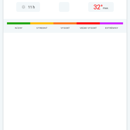
32°
11 h
max.
NÍZKY
STREDNÝ
VYSOKÝ
VEĽMI VYSOKÝ
EXTRÉMNY