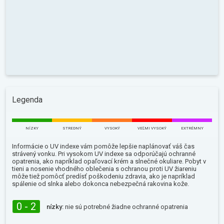
Legenda
NÍZKY
STREDNÝ
VYSOKÝ
VEĽMI VYSOKÝ
EXTRÉMNY
Informácie o UV indexe vám pomôže lepšie naplánovať váš čas
strávený vonku. Pri vysokom UV indexe sa odporúčajú ochranné
opatrenia, ako napríklad opaľovací krém a slnečné okuliare. Pobyt v
tieni a nosenie vhodného oblečenia s ochranou proti UV žiareniu
môže tiež pomôcť predísť poškodeniu zdravia, ako je napríklad
spálenie od slnka alebo dokonca nebezpečná rakovina kože.
0 - 2
nízky:
nie sú potrebné žiadne ochranné opatrenia