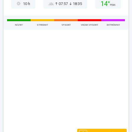
14°
10 h
07:57
18:35
max.
NÍZKY
STREDNÝ
VYSOKÝ
VEĽMI VYSOKÝ
EXTRÉMNY