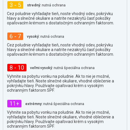
3 - 5
stredný:
nutná ochrana
Cez poludnie vyhľadajte tieň, noste vhodný odev, pokrývku
hlavy a slnečné okuliare a natrite nezakrytú časť pokožky
opaľovacím krémom s dostatočným ochranným faktorom.
6 - 7
vysoký:
nutná ochrana
Cez poludnie vyhľadajte tieň, noste vhodný odev, pokrývku
hlavy a slnečné okuliare a natrite nezakrytú časť pokožky
opaľovacím krémom s dostatočným ochranným faktorom.
8 - 10
veľmi vysoký:
nutná špeciálna ochrana
Vyhnite sa pobytu vonku na poludnie. Ak to nie je možné,
vyhľadajte tieň. Noste slnečné okuliare, vhodné oblečenie a
pokrývku hlavy. Používajte opaľovací krém s vysokým
ochranným faktorom SPF.
11+
extrémny:
nutná špeciálna ochrana
Vyhnite sa pobytu vonku na poludnie. Ak to nie je možné,
vyhľadajte tieň. Noste slnečné okuliare, vhodné oblečenie a
pokrývku hlavy. Používajte opaľovací krém s vysokým
ochranným faktorom SPF.