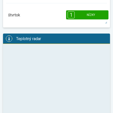
max.
08:00
10:00
12:00
14:00
16:00
18:00
1
štvrtok
NÍZKY
8°
0 h
07:53
18:38
max.
1
08:00
10:00
12:00
14:00
16:00
18:00
Teplotný radar
11°
1 h
07:52
18:39
max.