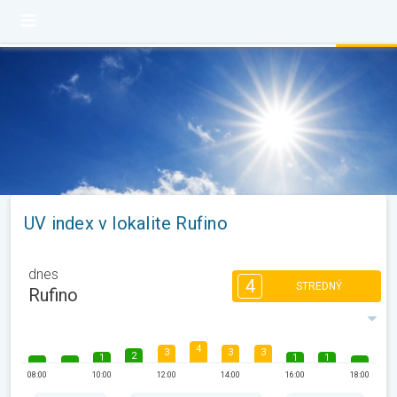
UV index v lokalite Rufino
dnes
4
STREDNÝ
Rufino
4
3
3
3
2
1
1
1
08:00
10:00
12:00
14:00
16:00
18:00