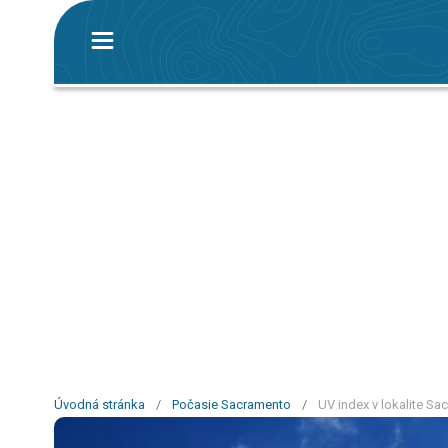
Úvodná stránka
/
Počasie Sacramento
/
UV index v lokalite S