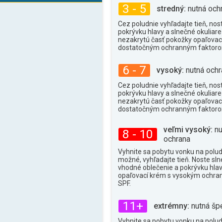
3 - 5
stredný:
nutná och
33°
max.
Cez poludnie vyhľadajte tieň, nos
pokrývku hlavy a slnečné okuliare 
nezakrytú časť pokožky opaľova
dostatočným ochranným faktor
6 - 7
vysoký:
nutná ochr
Cez poludnie vyhľadajte tieň, nos
pokrývku hlavy a slnečné okuliare 
nezakrytú časť pokožky opaľova
dostatočným ochranným faktor
veľmi vysoký:
nu
8 - 10
ochrana
Vyhnite sa pobytu vonku na poludn
možné, vyhľadajte tieň. Noste sln
vhodné oblečenie a pokrývku hlav
opaľovací krém s vysokým ochr
SPF.
11+
extrémny:
nutná šp
Vyhnite sa pobytu vonku na poludn