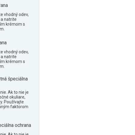
rana
te vhodný odev,
a natrite
cím krémom s
om.
ana
te vhodný odev,
a natrite
cím krémom s
om.
tná špeciálna
ie. Ak to nie je
ečné okuliare,
y. Používajte
anným faktorom
eciálna ochrana
ie. Ak to nie je