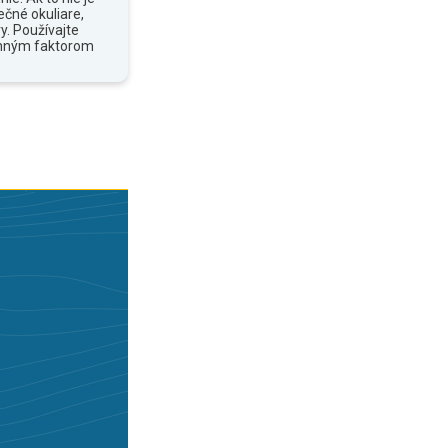
ečné okuliare,
y. Používajte
anným faktorom