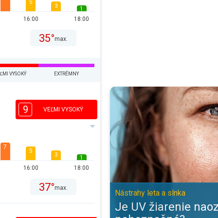
5
3
1
16:00
18:00
35°
max.
ĽMI VYSOKÝ
EXTRÉMNY
Je UV žiarenie naozaj také nebez
9
VEĽMI VYSOKÝ
7
5
3
1
16:00
18:00
37°
max.
Nástrahy leta a slnka
Je UV žiarenie naoz