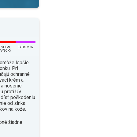
VEĽMI
EXTRÉMNY
VYSOKÝ
pomôže lepšie
onku. Pri
čajú ochranné
vací krém a
i a nosenie
u proti UV
edísť poškodeniu
enie od slnka
kovina kože.
bné žiadne