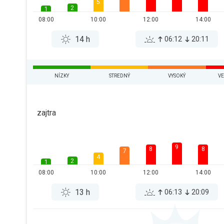
5
2
1
08:00
10:00
12:00
14:00
14 h
06:12
20:11
NÍZKY
STREDNÝ
VYSOKÝ
VE
zajtra
9
8
8
7
4
2
1
08:00
10:00
12:00
14:00
13 h
06:13
20:09