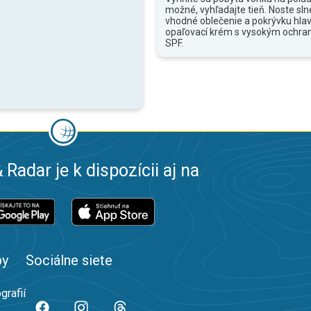
možné, vyhľadajte tieň. Noste sln
vhodné oblečenie a pokrývku hlav
opaľovací krém s vysokým ochr
SPF.
 Radar je k dispozícii aj na
by
Sociálne siete
grafií