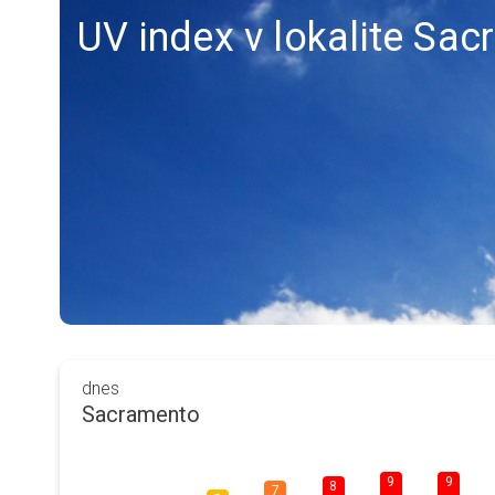
UV index v lokalite Sa
dnes
Sacramento
9
9
8
7