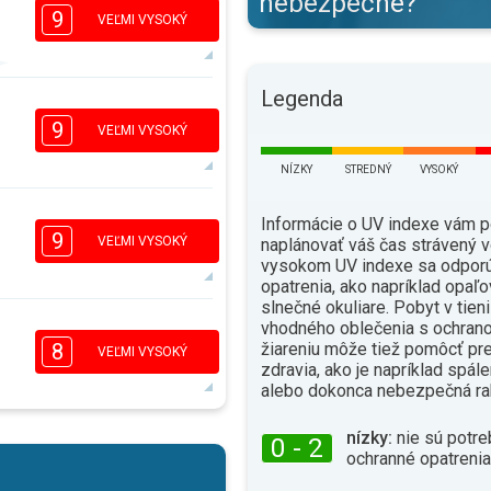
nebezpečné?
9
VEĽMI VYSOKÝ
Legenda
7
5
3
9
1
VEĽMI VYSOKÝ
16:00
18:00
NÍZKY
STREDNÝ
VYSOKÝ
39°
max.
7
Informácie o UV indexe vám 
4
9
2
1
VEĽMI VYSOKÝ
naplánovať váš čas strávený v
16:00
18:00
vysokom UV indexe sa odporú
opatrenia, ako napríklad opaľo
39°
slnečné okuliare. Pobyt v tien
max.
vhodného oblečenia s ochrano
7
5
žiareniu môže tiež pomôcť pr
8
2
1
VEĽMI VYSOKÝ
zdravia, ako je napríklad spál
16:00
18:00
alebo dokonca nebezpečná ra
34°
max.
nízky:
nie sú potre
6
0 - 2
4
2
ochranné opatrenia
1
16:00
18:00