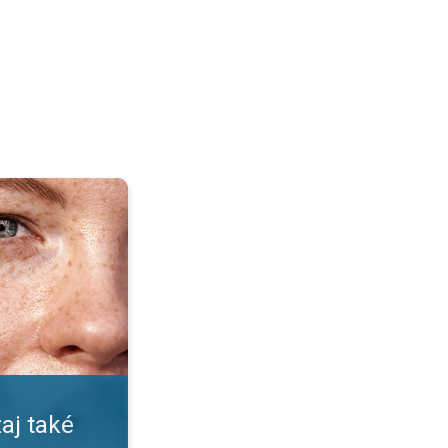
pečné?. Nástrahy leta a slnka. . .
aj také