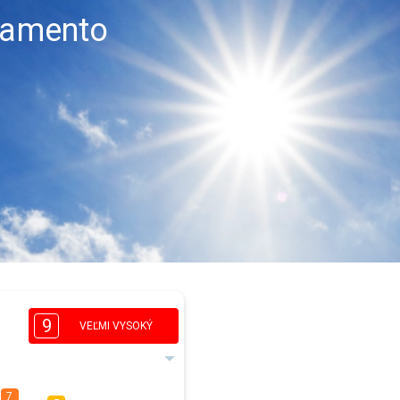
cramento
9
VEĽMI VYSOKÝ
7