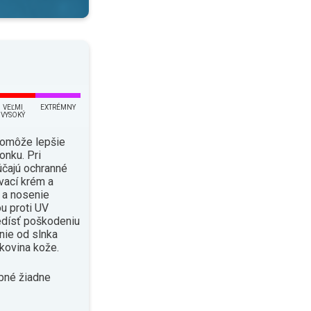
VEĽMI
EXTRÉMNY
VYSOKÝ
pomôže lepšie
onku. Pri
čajú ochranné
vací krém a
i a nosenie
u proti UV
edísť poškodeniu
enie od slnka
kovina kože.
bné žiadne