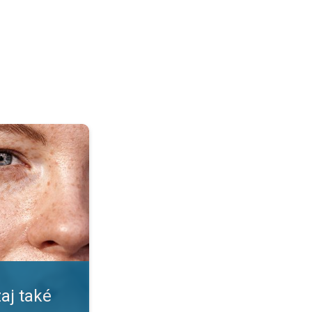
pečné?. Nástrahy leta a slnka. . .
aj také