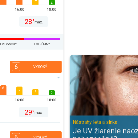
4
2
16:00
18:00
28°
max.
ĽMI VYSOKÝ
EXTRÉMNY
Je UV žiarenie naozaj také nebez
6
VYSOKÝ
6
5
3
2
16:00
18:00
29°
max.
Nástrahy leta a slnka
Je UV žiarenie naoz
6
VYSOKÝ