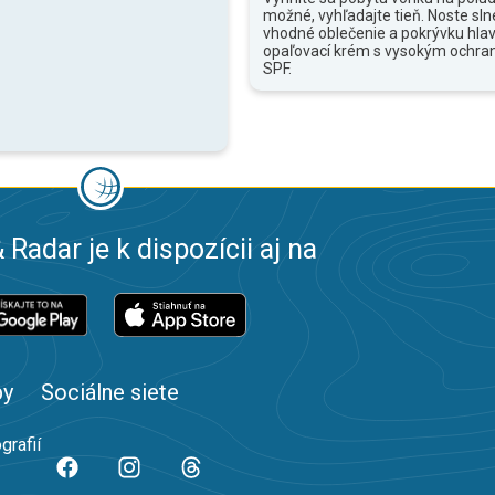
možné, vyhľadajte tieň. Noste sln
vhodné oblečenie a pokrývku hlav
opaľovací krém s vysokým ochr
SPF.
 Radar je k dispozícii aj na
by
Sociálne siete
grafií