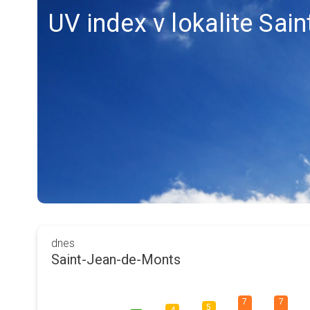
UV index v lokalite Sa
dnes
Saint-Jean-de-Monts
7
7
5