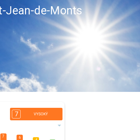
int-Jean-de-Monts
7
VYSOKÝ
7
6