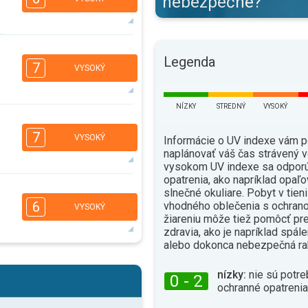
nebezpečné?
6
5
3
2
Legenda
7
VYSOKÝ
16:00
18:00
28°
max.
NÍZKY
STREDNÝ
VYSOKÝ
6
5
4
2
7
VYSOKÝ
Informácie o UV indexe vám 
16:00
18:00
naplánovať váš čas strávený v
vysokom UV indexe sa odporú
30°
max.
opatrenia, ako napríklad opaľo
6
5
slnečné okuliare. Pobyt v tien
4
2
6
vhodného oblečenia s ochrano
VYSOKÝ
16:00
18:00
žiareniu môže tiež pomôcť pr
zdravia, ako je napríklad spál
33°
max.
alebo dokonca nebezpečná ra
6
5
4
2
nízky:
nie sú potre
0 - 2
16:00
18:00
ochranné opatrenia