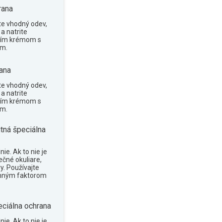
rana
te vhodný odev,
a natrite
cím krémom s
om.
ana
te vhodný odev,
a natrite
cím krémom s
om.
tná špeciálna
ie. Ak to nie je
ečné okuliare,
y. Používajte
anným faktorom
eciálna ochrana
ie. Ak to nie je