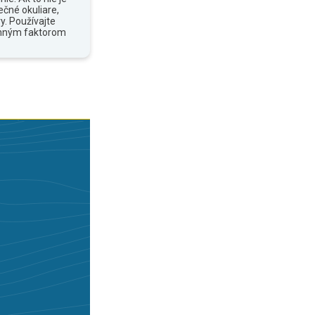
ečné okuliare,
y. Používajte
anným faktorom