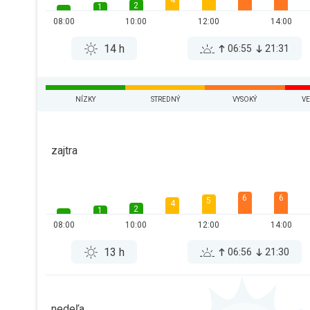
4
2
1
08:00
10:00
12:00
14:00
14 h
06:55
21:31
NÍZKY
STREDNÝ
VYSOKÝ
VE
zajtra
6
6
5
4
2
1
08:00
10:00
12:00
14:00
13 h
06:56
21:30
nedeľa