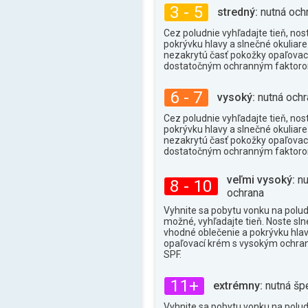
31°
max.
3 - 5
stredný:
nutná och
Cez poludnie vyhľadajte tieň, nos
pokrývku hlavy a slnečné okuliare 
nezakrytú časť pokožky opaľova
dostatočným ochranným faktor
6 - 7
vysoký:
nutná ochr
Cez poludnie vyhľadajte tieň, nos
pokrývku hlavy a slnečné okuliare 
nezakrytú časť pokožky opaľova
dostatočným ochranným faktor
veľmi vysoký:
nu
8 - 10
ochrana
Vyhnite sa pobytu vonku na poludn
možné, vyhľadajte tieň. Noste sln
vhodné oblečenie a pokrývku hlav
opaľovací krém s vysokým ochr
SPF.
11+
extrémny:
nutná šp
Vyhnite sa pobytu vonku na poludn