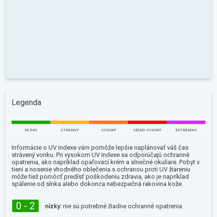
Legenda
NÍZKY
STREDNÝ
VYSOKÝ
VEĽMI VYSOKÝ
EXTRÉMNY
Informácie o UV indexe vám pomôže lepšie naplánovať váš čas
strávený vonku. Pri vysokom UV indexe sa odporúčajú ochranné
opatrenia, ako napríklad opaľovací krém a slnečné okuliare. Pobyt v
tieni a nosenie vhodného oblečenia s ochranou proti UV žiareniu
môže tiež pomôcť predísť poškodeniu zdravia, ako je napríklad
spálenie od slnka alebo dokonca nebezpečná rakovina kože.
0 - 2
nízky:
nie sú potrebné žiadne ochranné opatrenia