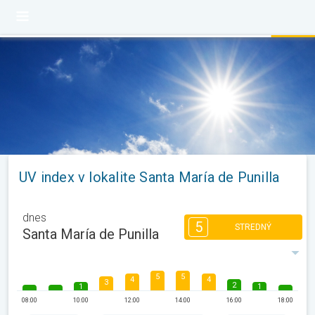
UV index v lokalite Santa María de Punilla
dnes
5
STREDNÝ
Santa María de Punilla
5
5
4
4
3
2
1
1
08:00
10:00
12:00
14:00
16:00
18:00