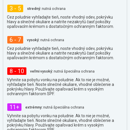
3 - 5
stredný:
nutná ochrana
Cez poludnie vyhľadajte tieň, noste vhodný odev, pokrývku
hlavy a slnečné okuliare a natrite nezakrytú časť pokožky
opaľovacím krémom s dostatočným ochranným faktorom.
6 - 7
vysoký:
nutná ochrana
Cez poludnie vyhľadajte tieň, noste vhodný odev, pokrývku
hlavy a slnečné okuliare a natrite nezakrytú časť pokožky
opaľovacím krémom s dostatočným ochranným faktorom.
8 - 10
veľmi vysoký:
nutná špeciálna ochrana
Vyhnite sa pobytu vonku na poludnie. Ak to nie je možné,
vyhľadajte tieň. Noste slnečné okuliare, vhodné oblečenie a
pokrývku hlavy. Používajte opaľovací krém s vysokým
ochranným faktorom SPF.
11+
extrémny:
nutná špeciálna ochrana
Vyhnite sa pobytu vonku na poludnie. Ak to nie je možné,
vyhľadajte tieň. Noste slnečné okuliare, vhodné oblečenie a
pokrývku hlavy. Používajte opaľovací krém s vysokým
ochranným faktorom SPF.