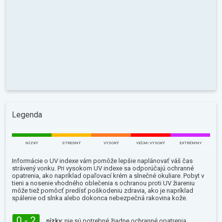
Legenda
NÍZKY
STREDNÝ
VYSOKÝ
VEĽMI VYSOKÝ
EXTRÉMNY
Informácie o UV indexe vám pomôže lepšie naplánovať váš čas
strávený vonku. Pri vysokom UV indexe sa odporúčajú ochranné
opatrenia, ako napríklad opaľovací krém a slnečné okuliare. Pobyt v
tieni a nosenie vhodného oblečenia s ochranou proti UV žiareniu
môže tiež pomôcť predísť poškodeniu zdravia, ako je napríklad
spálenie od slnka alebo dokonca nebezpečná rakovina kože.
0 - 2
nízky:
nie sú potrebné žiadne ochranné opatrenia