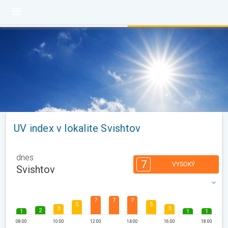
UV index v lokalite Svishtov
dnes
7
VYSOKÝ
Svishtov
7
7
7
5
5
3
3
2
1
1
1
08:00
10:00
12:00
14:00
16:00
18:00