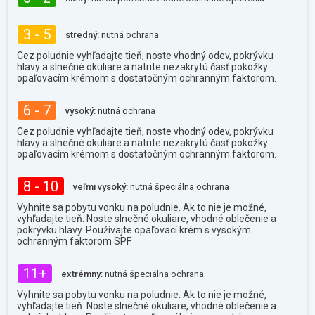
3 - 5
stredný:
nutná ochrana
Cez poludnie vyhľadajte tieň, noste vhodný odev, pokrývku
hlavy a slnečné okuliare a natrite nezakrytú časť pokožky
opaľovacím krémom s dostatočným ochranným faktorom.
6 - 7
vysoký:
nutná ochrana
Cez poludnie vyhľadajte tieň, noste vhodný odev, pokrývku
hlavy a slnečné okuliare a natrite nezakrytú časť pokožky
opaľovacím krémom s dostatočným ochranným faktorom.
8 - 10
veľmi vysoký:
nutná špeciálna ochrana
Vyhnite sa pobytu vonku na poludnie. Ak to nie je možné,
vyhľadajte tieň. Noste slnečné okuliare, vhodné oblečenie a
pokrývku hlavy. Používajte opaľovací krém s vysokým
ochranným faktorom SPF.
11+
extrémny:
nutná špeciálna ochrana
Vyhnite sa pobytu vonku na poludnie. Ak to nie je možné,
vyhľadajte tieň. Noste slnečné okuliare, vhodné oblečenie a