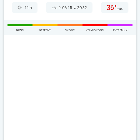
36°
11 h
06:15
20:32
max.
NÍZKY
STREDNÝ
VYSOKÝ
VEĽMI VYSOKÝ
EXTRÉMNY