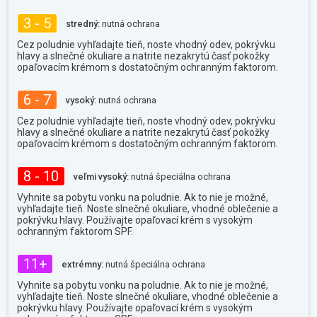
3 - 5
stredný:
nutná ochrana
Cez poludnie vyhľadajte tieň, noste vhodný odev, pokrývku
hlavy a slnečné okuliare a natrite nezakrytú časť pokožky
opaľovacím krémom s dostatočným ochranným faktorom.
6 - 7
vysoký:
nutná ochrana
Cez poludnie vyhľadajte tieň, noste vhodný odev, pokrývku
hlavy a slnečné okuliare a natrite nezakrytú časť pokožky
opaľovacím krémom s dostatočným ochranným faktorom.
8 - 10
veľmi vysoký:
nutná špeciálna ochrana
Vyhnite sa pobytu vonku na poludnie. Ak to nie je možné,
vyhľadajte tieň. Noste slnečné okuliare, vhodné oblečenie a
pokrývku hlavy. Používajte opaľovací krém s vysokým
ochranným faktorom SPF.
11+
extrémny:
nutná špeciálna ochrana
Vyhnite sa pobytu vonku na poludnie. Ak to nie je možné,
vyhľadajte tieň. Noste slnečné okuliare, vhodné oblečenie a
pokrývku hlavy. Používajte opaľovací krém s vysokým