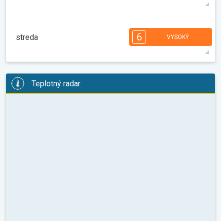
35°
14 h
05:30
19:57
max.
7
7
6
5
4
4
3
2
1
1
6
streda
VYSOKÝ
08:00
10:00
12:00
14:00
16:00
18:00
38°
11 h
05:31
19:56
max.
6
6
6
5
5
4
4
3
2
2
1
Teplotný radar
08:00
10:00
12:00
14:00
16:00
18:00
31°
14 h
05:32
19:54
max.