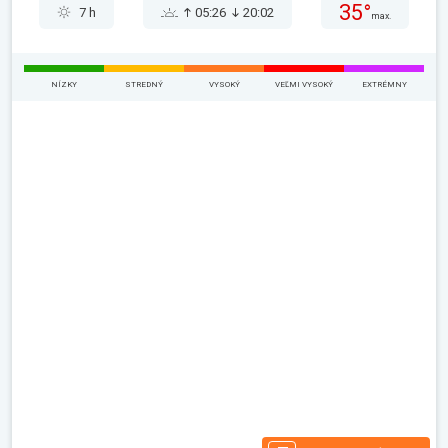
35°
7 h
05:26
20:02
max.
NÍZKY
STREDNÝ
VYSOKÝ
VEĽMI VYSOKÝ
EXTRÉMNY