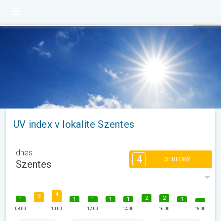
UV index v lokalite Szentes
dnes
4
STREDNÝ
Szentes
4
3
2
2
1
1
1
1
1
1
08:00
10:00
12:00
14:00
16:00
18:00