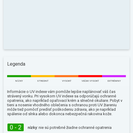
Legenda
NÍZKY
STREDNÝ
VYSOKÝ
VEĽMI VYSOKÝ
EXTRÉMNY
Informácie o UV indexe vám pomôže lepšie naplánovať váš čas
strávený vonku. Pri vysokom UV indexe sa odporúčajú ochranné
opatrenia, ako napríklad opaľovací krém a slnečné okuliare. Pobyt v
tieni a nosenie vhodného oblečenia s ochranou proti UV žiareniu
môže tiež pomôcť predísť poškodeniu zdravia, ako je napríklad
spálenie od slnka alebo dokonca nebezpečná rakovina kože.
0 - 2
nízky:
nie sú potrebné žiadne ochranné opatrenia