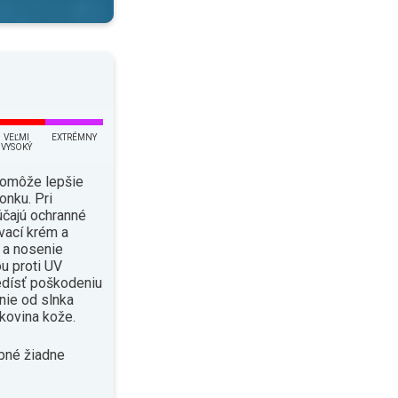
VEĽMI
EXTRÉMNY
VYSOKÝ
pomôže lepšie
onku. Pri
čajú ochranné
vací krém a
i a nosenie
u proti UV
edísť poškodeniu
enie od slnka
kovina kože.
bné žiadne