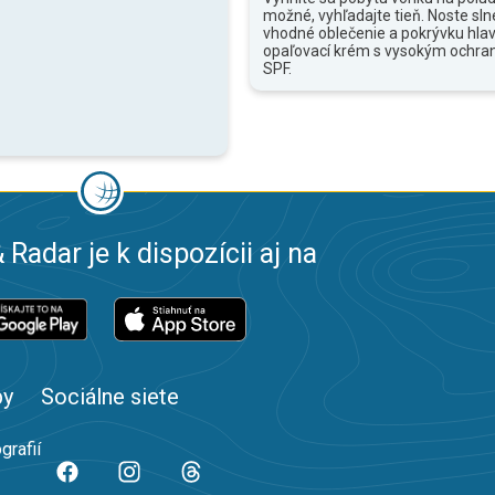
možné, vyhľadajte tieň. Noste sln
vhodné oblečenie a pokrývku hlav
opaľovací krém s vysokým ochr
SPF.
 Radar je k dispozícii aj na
by
Sociálne siete
grafií