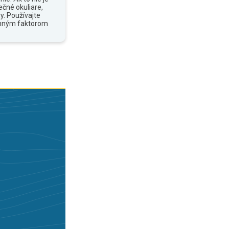
ečné okuliare,
y. Používajte
anným faktorom