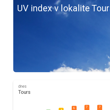
UV index v lokalite Tou
dnes
Tours
7
7
6