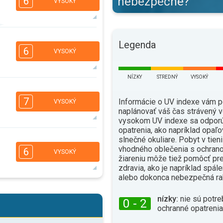
nebezpečné?
6
VYSOKÝ
5
3
3
Legenda
2
6
VYSOKÝ
16:00
18:00
34°
max.
NÍZKY
STREDNÝ
VYSOKÝ
6
5
3
2
7
Informácie o UV indexe vám 
VYSOKÝ
16:00
18:00
naplánovať váš čas strávený v
vysokom UV indexe sa odporú
34°
max.
opatrenia, ako napríklad opaľo
6
slnečné okuliare. Pobyt v tien
5
3
2
vhodného oblečenia s ochrano
6
VYSOKÝ
16:00
18:00
žiareniu môže tiež pomôcť pr
zdravia, ako je napríklad spál
35°
alebo dokonca nebezpečná ra
max.
6
5
3
2
nízky:
nie sú potre
0 - 2
16:00
18:00
ochranné opatrenia