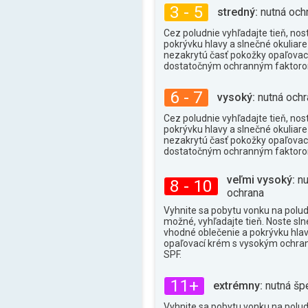
37°
max.
3 - 5
stredný:
nutná och
Cez poludnie vyhľadajte tieň, nos
pokrývku hlavy a slnečné okuliare 
nezakrytú časť pokožky opaľova
dostatočným ochranným faktor
6 - 7
vysoký:
nutná ochr
Cez poludnie vyhľadajte tieň, nos
pokrývku hlavy a slnečné okuliare 
nezakrytú časť pokožky opaľova
dostatočným ochranným faktor
veľmi vysoký:
nu
8 - 10
ochrana
Vyhnite sa pobytu vonku na poludn
možné, vyhľadajte tieň. Noste sln
vhodné oblečenie a pokrývku hlav
opaľovací krém s vysokým ochr
SPF.
11+
extrémny:
nutná šp
Vyhnite sa pobytu vonku na poludn