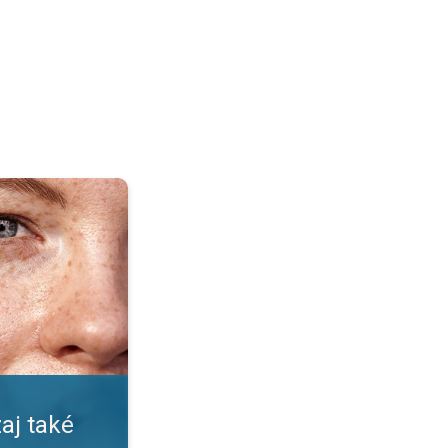
pečné?. Nástrahy leta a slnka. . .
aj také