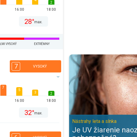
4
2
16:00
18:00
28°
max.
ĽMI VYSOKÝ
EXTRÉMNY
Je UV žiarenie naozaj také nebez
7
VYSOKÝ
7
5
3
2
16:00
18:00
32°
max.
Nástrahy leta a slnka
Je UV žiarenie naoz