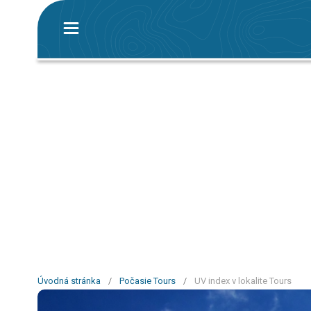
Úvodná stránka
/
Počasie Tours
/
UV index v lokalite Tours