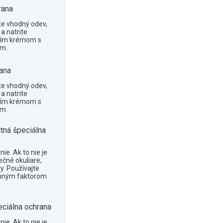
rana
te vhodný odev,
a natrite
cím krémom s
om.
ana
te vhodný odev,
a natrite
cím krémom s
om.
tná špeciálna
ie. Ak to nie je
ečné okuliare,
y. Používajte
anným faktorom
eciálna ochrana
ie. Ak to nie je