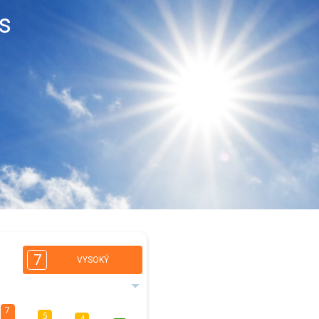
rs
7
VYSOKÝ
7
5