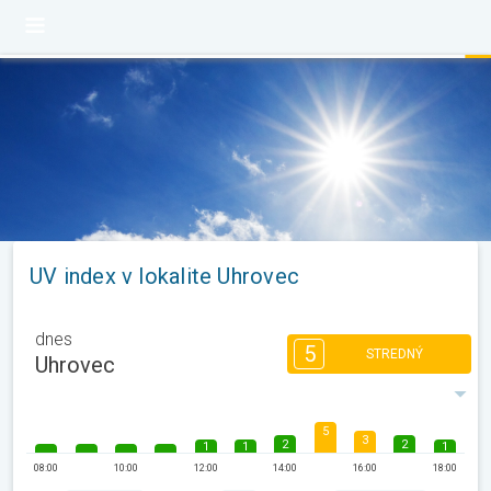
UV index v lokalite Uhrovec
dnes
5
STREDNÝ
Uhrovec
5
3
2
2
1
1
1
08:00
10:00
12:00
14:00
16:00
18:00