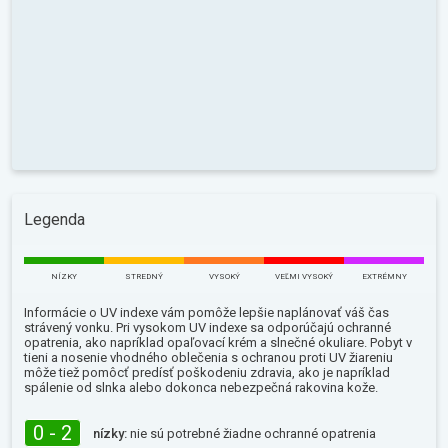
Legenda
NÍZKY
STREDNÝ
VYSOKÝ
VEĽMI VYSOKÝ
EXTRÉMNY
Informácie o UV indexe vám pomôže lepšie naplánovať váš čas
strávený vonku. Pri vysokom UV indexe sa odporúčajú ochranné
opatrenia, ako napríklad opaľovací krém a slnečné okuliare. Pobyt v
tieni a nosenie vhodného oblečenia s ochranou proti UV žiareniu
môže tiež pomôcť predísť poškodeniu zdravia, ako je napríklad
spálenie od slnka alebo dokonca nebezpečná rakovina kože.
0 - 2
nízky:
nie sú potrebné žiadne ochranné opatrenia