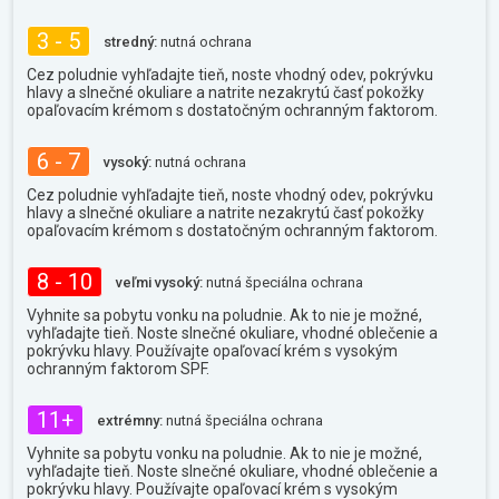
3 - 5
stredný:
nutná ochrana
Cez poludnie vyhľadajte tieň, noste vhodný odev, pokrývku
hlavy a slnečné okuliare a natrite nezakrytú časť pokožky
opaľovacím krémom s dostatočným ochranným faktorom.
6 - 7
vysoký:
nutná ochrana
Cez poludnie vyhľadajte tieň, noste vhodný odev, pokrývku
hlavy a slnečné okuliare a natrite nezakrytú časť pokožky
opaľovacím krémom s dostatočným ochranným faktorom.
8 - 10
veľmi vysoký:
nutná špeciálna ochrana
Vyhnite sa pobytu vonku na poludnie. Ak to nie je možné,
vyhľadajte tieň. Noste slnečné okuliare, vhodné oblečenie a
pokrývku hlavy. Používajte opaľovací krém s vysokým
ochranným faktorom SPF.
11+
extrémny:
nutná špeciálna ochrana
Vyhnite sa pobytu vonku na poludnie. Ak to nie je možné,
vyhľadajte tieň. Noste slnečné okuliare, vhodné oblečenie a
pokrývku hlavy. Používajte opaľovací krém s vysokým