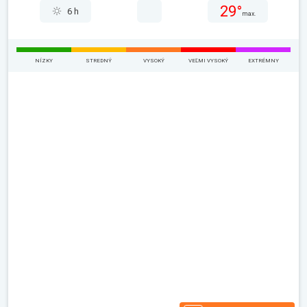
29°
6 h
max.
NÍZKY
STREDNÝ
VYSOKÝ
VEĽMI VYSOKÝ
EXTRÉMNY