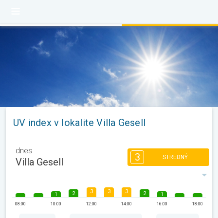
UV index v lokalite Villa Gesell
dnes
3
STREDNÝ
Villa Gesell
3
3
3
2
2
1
1
08:00
10:00
12:00
14:00
16:00
18:00