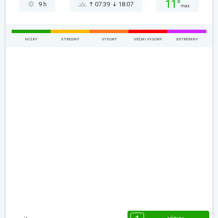
11°
9 h
07:39
18:07
max.
NÍZKY
STREDNÝ
VYSOKÝ
VEĽMI VYSOKÝ
EXTRÉMNY