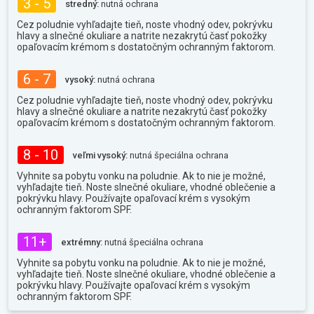
3 - 5
stredný:
nutná ochrana
Cez poludnie vyhľadajte tieň, noste vhodný odev, pokrývku
hlavy a slnečné okuliare a natrite nezakrytú časť pokožky
opaľovacím krémom s dostatočným ochranným faktorom.
6 - 7
vysoký:
nutná ochrana
Cez poludnie vyhľadajte tieň, noste vhodný odev, pokrývku
hlavy a slnečné okuliare a natrite nezakrytú časť pokožky
opaľovacím krémom s dostatočným ochranným faktorom.
8 - 10
veľmi vysoký:
nutná špeciálna ochrana
Vyhnite sa pobytu vonku na poludnie. Ak to nie je možné,
vyhľadajte tieň. Noste slnečné okuliare, vhodné oblečenie a
pokrývku hlavy. Používajte opaľovací krém s vysokým
ochranným faktorom SPF.
11+
extrémny:
nutná špeciálna ochrana
Vyhnite sa pobytu vonku na poludnie. Ak to nie je možné,
vyhľadajte tieň. Noste slnečné okuliare, vhodné oblečenie a
pokrývku hlavy. Používajte opaľovací krém s vysokým
ochranným faktorom SPF.