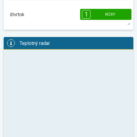
08:00
10:00
12:00
14:00
16:00
18:00
1
štvrtok
NÍZKY
8°
0 h
07:35
18:10
max.
1
1
1
08:00
10:00
12:00
14:00
16:00
18:00
Teplotný radar
10°
1 h
07:34
18:11
max.