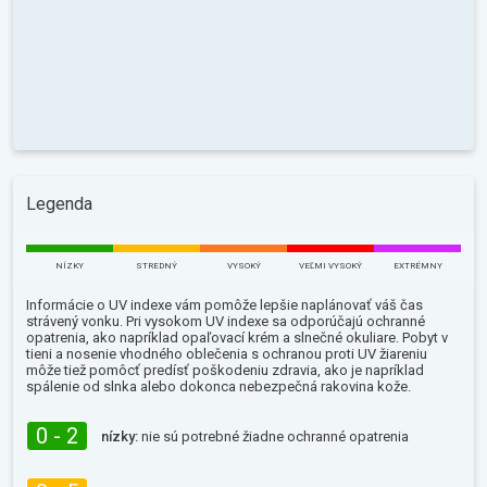
Legenda
NÍZKY
STREDNÝ
VYSOKÝ
VEĽMI VYSOKÝ
EXTRÉMNY
Informácie o UV indexe vám pomôže lepšie naplánovať váš čas
strávený vonku. Pri vysokom UV indexe sa odporúčajú ochranné
opatrenia, ako napríklad opaľovací krém a slnečné okuliare. Pobyt v
tieni a nosenie vhodného oblečenia s ochranou proti UV žiareniu
môže tiež pomôcť predísť poškodeniu zdravia, ako je napríklad
spálenie od slnka alebo dokonca nebezpečná rakovina kože.
0 - 2
nízky:
nie sú potrebné žiadne ochranné opatrenia