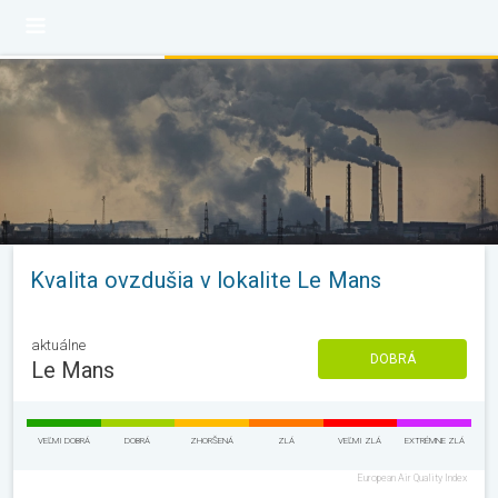
Kvalita ovzdušia v lokalite Le Mans
aktuálne
DOBRÁ
Le Mans
VEĽMI DOBRÁ
DOBRÁ
ZHORŠENÁ
ZLÁ
VEĽMI ZLÁ
EXTRÉMNE ZLÁ
European Air Quality Index