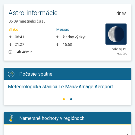
Astro-informácie
dnes
05:09 miestneho času
Slnko
Mesiac
06:41
žiadny výskyt
21:27
15:53
ubúdajúci
14h 46min.
kosák
Počasie spätne
Meteorologická stanica Le Mans-Arnage Aéroport
Namerané hodnoty v regiónoch
-