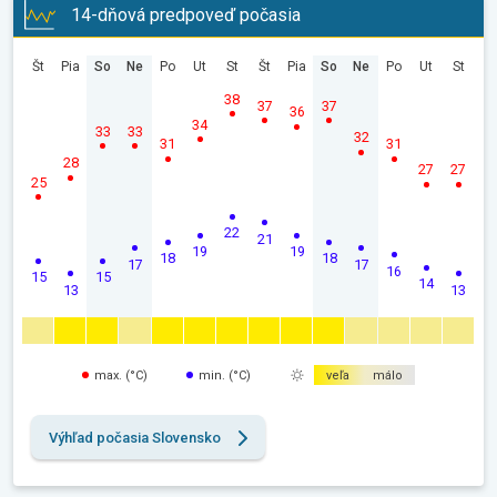
14-dňová predpoveď počasia
Št
Pia
So
Ne
Po
Ut
St
Št
Pia
So
Ne
Po
Ut
St
38
37
37
36
34
33
33
32
31
31
28
27
27
25
22
21
19
19
18
18
17
17
16
15
15
14
13
13
max. (°C)
min. (°C)
veľa
málo
Výhľad počasia Slovensko