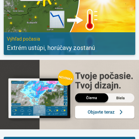
Výhľad počasia
Extrém ustúpi, horúčavy zostanú