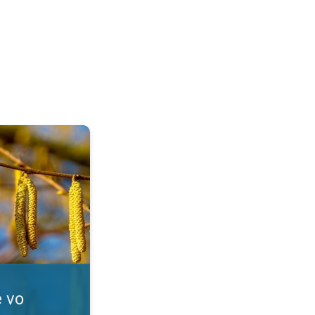
Alergici, pozor!. . .
e vo