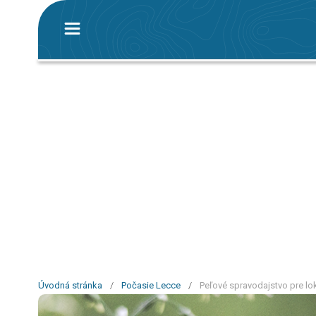
Úvodná stránka
/
Počasie Lecce
/
Peľové spravodajstvo pre lo