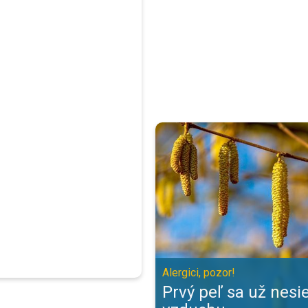
Prvý peľ sa už nesie vo vzduchu. 
Alergici, pozor!
Prvý peľ sa už nesi