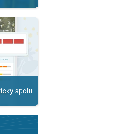
počasím. Nielen pre alergikov. . .
icky spolu