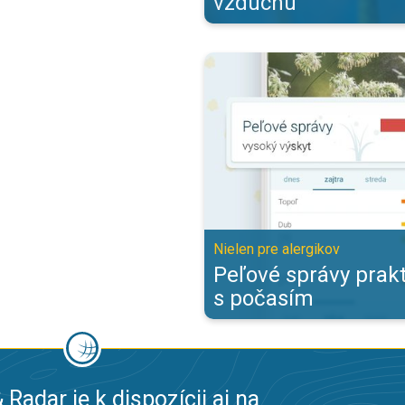
vzduchu
Peľové správy prakticky spolu s 
Nielen pre alergikov
Peľové správy prakt
s počasím
 Radar je k dispozícii aj na