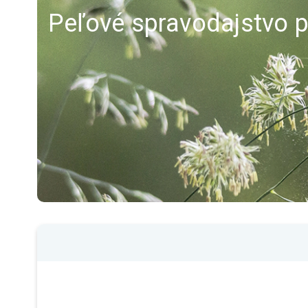
Peľové spravodajstvo p