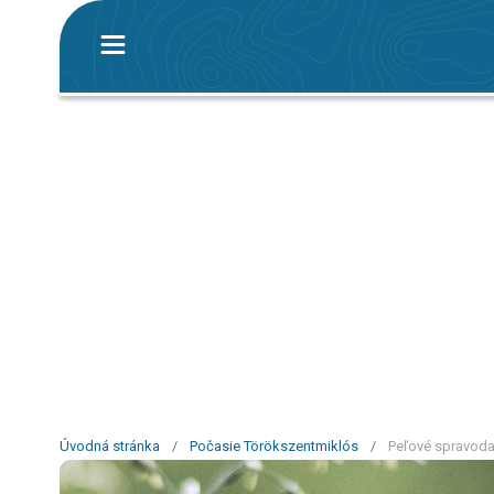
Úvodná stránka
/
Počasie Törökszentmiklós
/
Peľové spravodaj