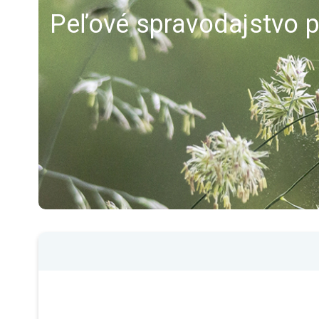
Peľové spravodajstvo p