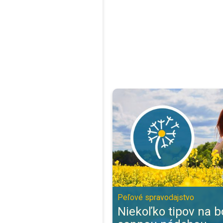
Niekoľko tipov na boj so sennou
Peľové spravodajstvo
Niekoľko tipov na b