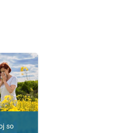
 nádchou. Peľové spravodajstvo. . .
oj so