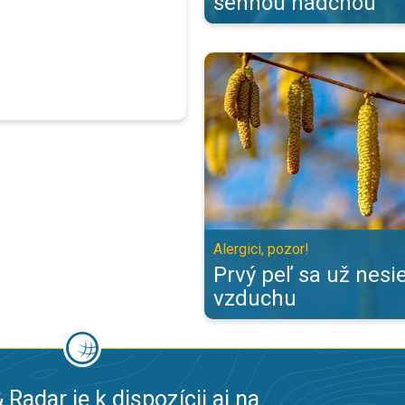
sennou nádchou
Prvý peľ sa už nesie vo vzduchu. 
Alergici, pozor!
Prvý peľ sa už nesi
vzduchu
 Radar je k dispozícii aj na