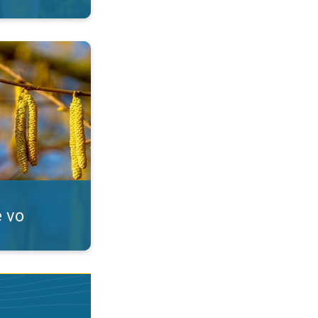
Alergici, pozor!. . .
e vo