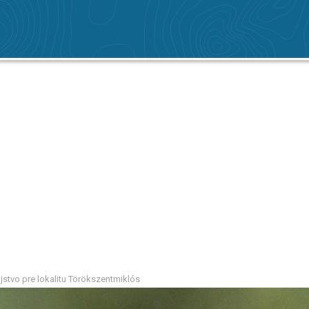
stvo pre lokalitu Törökszentmiklós