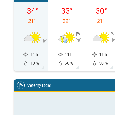
piatok 07. 08.
sobota 08. 08.
nedeľa 0
34
°
33
°
30
°
21
°
22
°
21
°
11 h
11 h
11 h
10 %
60 %
50 %
Veterný radar