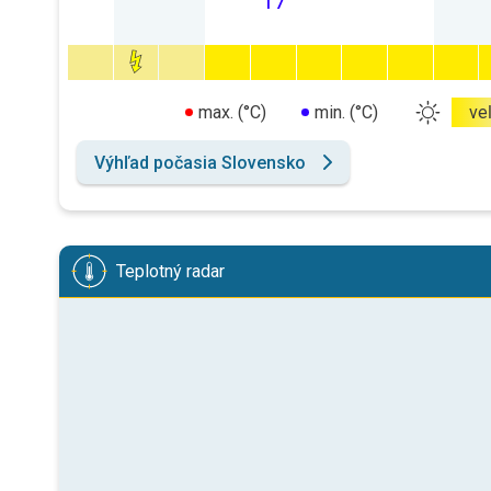
17
max. (°C)
min. (°C)
ve
Výhľad počasia Slovensko
Teplotný radar