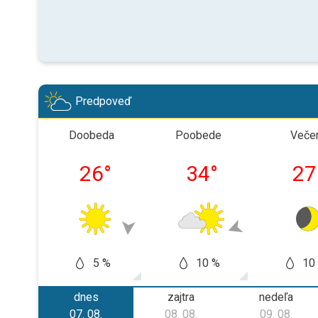
Predpoveď
Doobeda
Poobede
Veče
26
°
34
°
27
5 %
10 %
10
dnes
zajtra
nedeľa
07. 08.
08. 08.
09. 08.