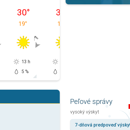
9. 08.
pondelok 10. 08.
utorok 11. 08.
streda 12. 08.
30
°
32
°
33
°
19
°
17
°
18
°
13 h
14 h
13 h
5 %
0 %
20 %
Peľové správy
vysoký výskyt
7-dňová predpoveď výsky