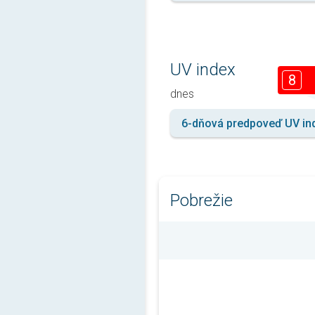
UV index
8
dnes
6-dňová predpoveď UV in
Pobrežie