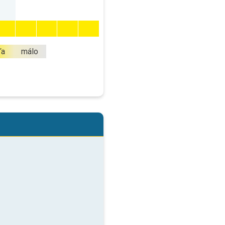
ľa
málo