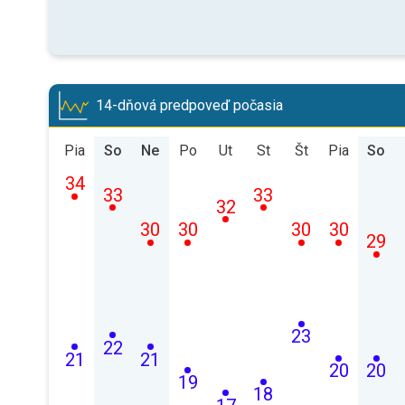
14-dňová predpoveď počasia
Pia
So
Ne
Po
Ut
St
Št
Pia
So
34
33
33
32
30
30
30
30
29
23
22
21
21
20
20
19
18