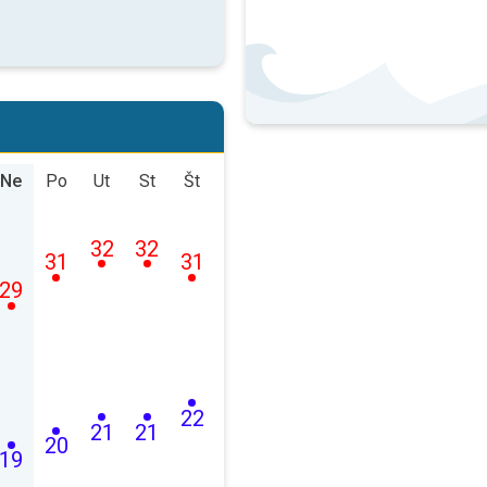
Ne
Po
Ut
St
Št
32
32
31
31
29
22
21
21
20
19