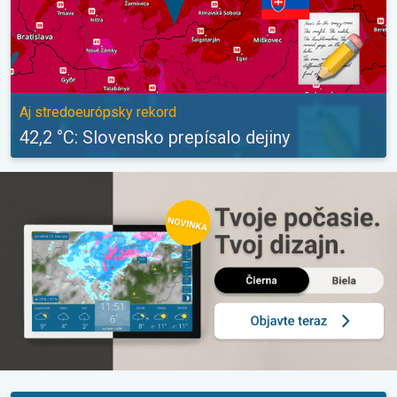
Aj stredoeurópsky rekord
42,2 °C: Slovensko prepísalo dejiny