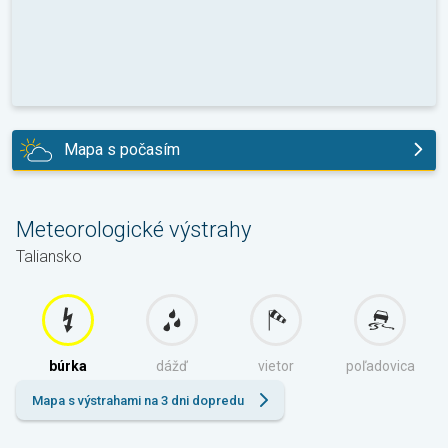
Mapa s počasím
dnes
Meteorologické výstrahy
Taliansko
búrka
dážď
vietor
poľadovica
Mapa s výstrahami na 3 dni dopredu