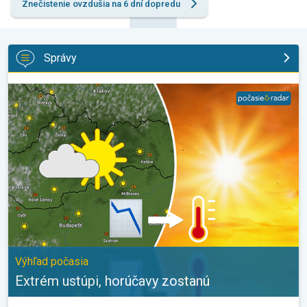
Znečistenie ovzdušia na 6 dní dopredu
Správy
Extrém ustúpi, horúčavy zostanú. Výhľad počasia. . .
Výhľad počasia
Extrém ustúpi, horúčavy zostanú