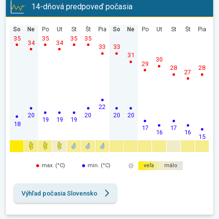
14-dňová predpoveď počasia
So
Ne
Po
Ut
St
Št
Pia
So
Ne
Po
Ut
St
Št
Pia
35
35
35
35
34
34
33
33
31
30
29
28
28
27
22
20
20
20
20
19
19
19
18
17
17
16
16
15
max. (°C)
min. (°C)
veľa
málo
Výhľad počasia Slovensko