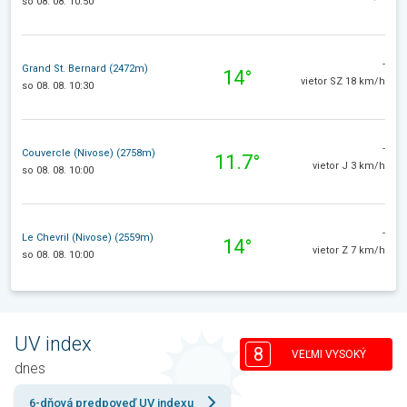
so 08. 08. 10:50
-
Grand St. Bernard (2472m)
14°
vietor SZ 18 km/h
so 08. 08. 10:30
-
Couvercle (Nivose) (2758m)
11.7°
vietor J 3 km/h
so 08. 08. 10:00
-
Le Chevril (Nivose) (2559m)
14°
vietor Z 7 km/h
so 08. 08. 10:00
UV index
8
VEĽMI VYSOKÝ
dnes
6-dňová predpoveď UV indexu