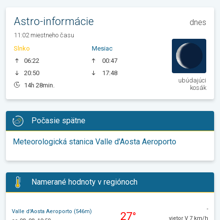
Astro-informácie
dnes
11:02 miestneho času
Slnko
Mesiac
06:22
00:47
20:50
17:48
ubúdajúci
14h 28min.
kosák
Počasie spätne
Meteorologická stanica Valle d'Aosta Aeroporto
Namerané hodnoty v regiónoch
-
Valle d'Aosta Aeroporto (546m)
27°
vietor V 7 km/h