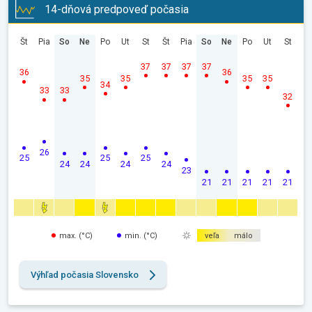
14-dňová predpoveď počasia
Št
Pia
So
Ne
Po
Ut
St
Št
Pia
So
Ne
Po
Ut
St
37
37
37
37
36
36
35
35
35
35
34
33
33
32
26
25
25
25
24
24
24
24
23
21
21
21
21
21
max. (°C)
min. (°C)
veľa
málo
Výhľad počasia Slovensko