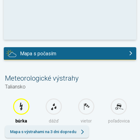
Mapa s počasím
dnes
Meteorologické výstrahy
Taliansko
búrka
dážď
vietor
poľadovica
Mapa s výstrahami na 3 dni dopredu