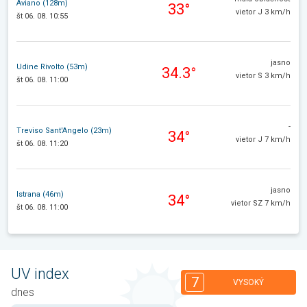
Aviano (128m)
33°
vietor J 3 km/h
št 06. 08. 10:55
jasno
Udine Rivolto (53m)
34.3°
vietor S 3 km/h
št 06. 08. 11:00
-
Treviso Sant'Angelo (23m)
34°
vietor J 7 km/h
št 06. 08. 11:20
jasno
Istrana (46m)
34°
vietor SZ 7 km/h
št 06. 08. 11:00
UV index
7
VYSOKÝ
dnes