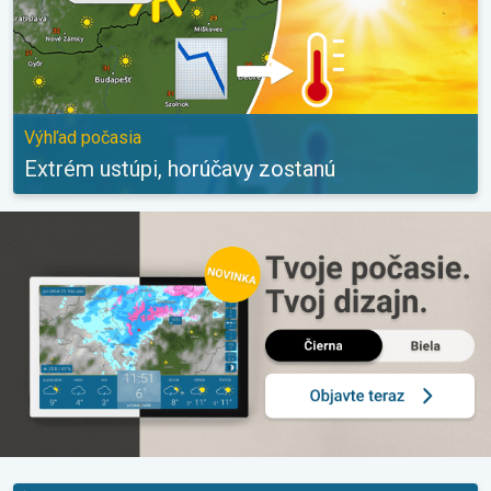
Výhľad počasia
Extrém ustúpi, horúčavy zostanú