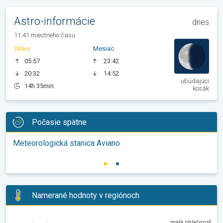
Astro-informácie
dnes
11:41 miestneho času
Slnko
Mesiac
05:57
23:42
20:32
14:52
ubúdajúci
14h 35min.
kosák
Počasie spätne
Meteorologická stanica Aviano
Namerané hodnoty v regiónoch
malá oblačnosť